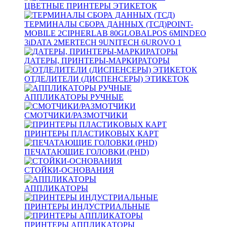
ЦВЕТНЫЕ ПРИНТЕРЫ ЭТИКЕТОК
ТЕРМИНАЛЫ СБОРА ДАННЫХ (ТСД)
POINT-
MOBILE
2
CIPHERLAB
80
GLOBALPOS
6
MINDEO
3
iDATA
2
MERTECH
9
UNITECH
6
UROVO
1
ДАТЕРЫ, ПРИНТЕРЫ-МАРКИРАТОРЫ
ОТДЕЛИТЕЛИ (ДИСПЕНСЕРЫ) ЭТИКЕТОК
АППЛИКАТОРЫ РУЧНЫЕ
СМОТЧИКИ/РАЗМОТЧИКИ
ПРИНТЕРЫ ПЛАСТИКОВЫХ КАРТ
ПЕЧАТАЮЩИЕ ГОЛОВКИ (PHD)
СТОЙКИ-ОСНОВАНИЯ
АППЛИКАТОРЫ
ПРИНТЕРЫ ИНДУСТРИАЛЬНЫЕ
ПРИНТЕРЫ АППЛИКАТОРЫ