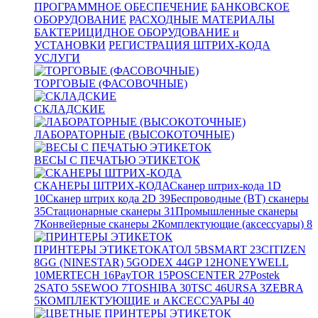
ПРОГРАММНОЕ ОБЕСПЕЧЕНИЕ
БАНКОВСКОЕ
ОБОРУДОВАНИЕ
РАСХОДНЫЕ МАТЕРИАЛЫ
БАКТЕРИЦИДНОЕ ОБОРУДОВАНИЕ и
УСТАНОВКИ
РЕГИСТРАЦИЯ ШТРИХ-КОДА
УСЛУГИ
ТОРГОВЫЕ (ФАСОВОЧНЫЕ)
СКЛАДСКИЕ
ЛАБОРАТОРНЫЕ (ВЫСОКОТОЧНЫЕ)
ВЕСЫ С ПЕЧАТЬЮ ЭТИКЕТОК
СКАНЕРЫ ШТРИХ-КОДА
Сканер штрих-кода 1D
10
Сканер штрих кода 2D
39
Беспроводные (BT) сканеры
35
Стационарные сканеры
31
Промышленные сканеры
7
Конвейерные сканеры
2
Комплектующие (аксессуары)
8
ПРИНТЕРЫ ЭТИКЕТОК
АТОЛ
5
BSMART
23
CITIZEN
8
GG (NINESTAR)
5
GODEX
44
GP
12
HONEYWELL
10
MERTECH
16
PayTOR
15
POSCENTER
27
Postek
2
SATO
5
SEWOO
7
TOSHIBA
30
TSC
46
URSA
3
ZEBRA
5
КОМПЛЕКТУЮЩИЕ и АКСЕССУАРЫ
40