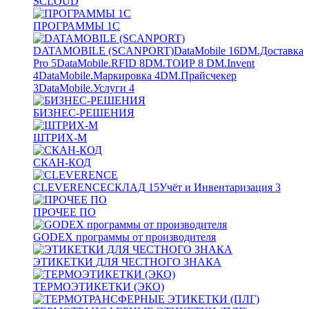
SCLOUD
ПРОГРАММЫ 1С
DATAMOBILE (SCANPORT)
DataMobile
16
DM.Доставка
Pro
5
DataMobile.RFID
8
DM.ТОИР
8
DM.Invent
4
DataMobile.Маркировка
4
DM.Прайсчекер
3
DataMobile.Услуги
4
БИЗНЕС-РЕШЕНИЯ
ШТРИХ-М
СКАН-КОД
CLEVERENCE
СКЛАД
15
Учёт и Инвентаризация
3
ПРОЧЕЕ ПО
GODEX программы от производителя
ЭТИКЕТКИ ДЛЯ ЧЕСТНОГО ЗНАКА
ТЕРМОЭТИКЕТКИ (ЭКО)