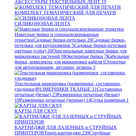
АКСЕССУАРЫ ТЕКСТИЛЬНЫХ ЛЕНТ
19
КОМПЛЕКТ ТЕМАТИЧЕСКИЙ ДЛЯ ПЕЧАТИ
СИЛИКОНОВАЯ ЛЕНТА
Навесные бирки и специализированные
этикетки
Садовые бирки-петельки
20
Садовые бирки-
петельки для крупномеров
5
Садовые бирки-петельки
цветные (color)
20
Оригинальные навесные бирки для
маркировки растений
9
Ювелирные бирки
7
Кабельные
бирки, комплекты для маркировки кабеля
6
Этикетки
для автопокрышек, автошин, резины
3
Текстильная маркировка (размерники, составники,
уходники)
РАЗМЕРНИКИ ТКАНЫЕ
21
Составники
печатные (белые)
23
Размерники печатные (белые)
19
Размерники печатные (черные)
14
Сетка размерная
1
КАРТЫ ДЛЯ СКУД
КАРТРИДЖИ ДЛЯ ЛАЗЕРНЫХ и СТРУЙНЫХ
ПРИНТЕРОВ
Тонер-картриджи
239
Струйные