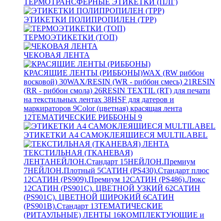
ТЕРМОТРАНСФЕРНЫЕ ЭТИКЕТКИ (ПЛГ)
ЭТИКЕТКИ ПОЛИПРОПИЛЕН (TPP)
ТЕРМОЭТИКЕТКИ (ТОП)
ЧЕКОВАЯ ЛЕНТА
КРАСЯЩИЕ ЛЕНТЫ (РИББОНЫ)
WAX (RW риббон
восковой)
30
WAX/RESIN (WR - риббон смесь)
21
RESIN
(RR - риббон смола)
26
RESIN TEXTIL (RT) для печати
на текстильных лентах
38
HSF для датеров и
маркираторов
9
Color (цветная) красящая лента
12
ТЕМАТИЧЕСКИЕ РИББОНЫ
9
ЭТИКЕТКИ А4 САМОКЛЕЯЩИЕСЯ MULTILABEL
ТЕКСТИЛЬНАЯ (ТКАНЕВАЯ)
ЛЕНТА
НЕЙЛОН.Стандарт
15
НЕЙЛОН.Премиум
7
НЕЙЛОН.Плотный
5
САТИН (PS430).Стандарт плюс
12
САТИН (PS909).Премиум
12
САТИН (PS486).Люкс
12
САТИН (PS901C). ЦВЕТНОЙ УЗКИЙ
62
САТИН
(PS901C). ЦВЕТНОЙ ШИРОКИЙ
6
САТИН
(PS901B).Стандарт
13
ТЕМАТИЧЕСКИЕ
(РИТАУЛЬНЫЕ) ЛЕНТЫ
16
КОМПЛЕКТУЮЩИЕ и