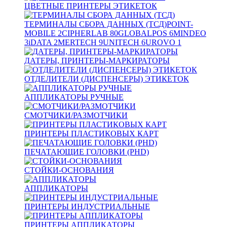
ЦВЕТНЫЕ ПРИНТЕРЫ ЭТИКЕТОК
ТЕРМИНАЛЫ СБОРА ДАННЫХ (ТСД)
POINT-
MOBILE
2
CIPHERLAB
80
GLOBALPOS
6
MINDEO
3
iDATA
2
MERTECH
9
UNITECH
6
UROVO
1
ДАТЕРЫ, ПРИНТЕРЫ-МАРКИРАТОРЫ
ОТДЕЛИТЕЛИ (ДИСПЕНСЕРЫ) ЭТИКЕТОК
АППЛИКАТОРЫ РУЧНЫЕ
СМОТЧИКИ/РАЗМОТЧИКИ
ПРИНТЕРЫ ПЛАСТИКОВЫХ КАРТ
ПЕЧАТАЮЩИЕ ГОЛОВКИ (PHD)
СТОЙКИ-ОСНОВАНИЯ
АППЛИКАТОРЫ
ПРИНТЕРЫ ИНДУСТРИАЛЬНЫЕ
ПРИНТЕРЫ АППЛИКАТОРЫ