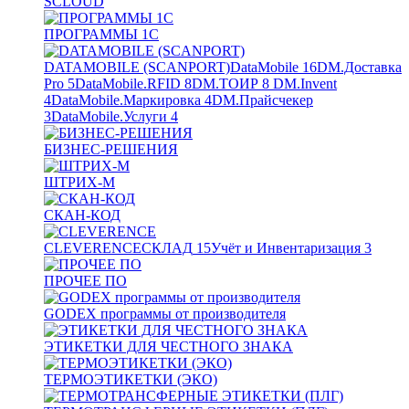
SCLOUD
ПРОГРАММЫ 1С
DATAMOBILE (SCANPORT)
DataMobile
16
DM.Доставка
Pro
5
DataMobile.RFID
8
DM.ТОИР
8
DM.Invent
4
DataMobile.Маркировка
4
DM.Прайсчекер
3
DataMobile.Услуги
4
БИЗНЕС-РЕШЕНИЯ
ШТРИХ-М
СКАН-КОД
CLEVERENCE
СКЛАД
15
Учёт и Инвентаризация
3
ПРОЧЕЕ ПО
GODEX программы от производителя
ЭТИКЕТКИ ДЛЯ ЧЕСТНОГО ЗНАКА
ТЕРМОЭТИКЕТКИ (ЭКО)