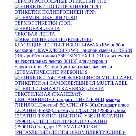
ТЕРМОТРАНСФЕРНЫЕ ЭТИКЕТКИ (ПЛГ)
ЭТИКЕТКИ ПОЛИПРОПИЛЕН (TPP)
ТЕРМОЭТИКЕТКИ (ТОП)
ЧЕКОВАЯ ЛЕНТА
КРАСЯЩИЕ ЛЕНТЫ (РИББОНЫ)
WAX (RW риббон
восковой)
30
WAX/RESIN (WR - риббон смесь)
21
RESIN
(RR - риббон смола)
26
RESIN TEXTIL (RT) для печати
на текстильных лентах
38
HSF для датеров и
маркираторов
9
Color (цветная) красящая лента
12
ТЕМАТИЧЕСКИЕ РИББОНЫ
9
ЭТИКЕТКИ А4 САМОКЛЕЯЩИЕСЯ MULTILABEL
ТЕКСТИЛЬНАЯ (ТКАНЕВАЯ)
ЛЕНТА
НЕЙЛОН.Стандарт
15
НЕЙЛОН.Премиум
7
НЕЙЛОН.Плотный
5
САТИН (PS430).Стандарт плюс
12
САТИН (PS909).Премиум
12
САТИН (PS486).Люкс
12
САТИН (PS901C). ЦВЕТНОЙ УЗКИЙ
62
САТИН
(PS901C). ЦВЕТНОЙ ШИРОКИЙ
6
САТИН
(PS901B).Стандарт
13
ТЕМАТИЧЕСКИЕ
(РИТАУЛЬНЫЕ) ЛЕНТЫ
16
КОМПЛЕКТУЮЩИЕ и