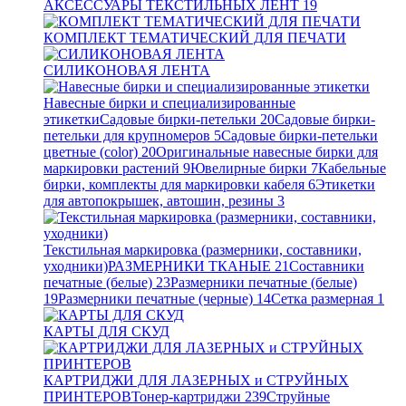
АКСЕССУАРЫ ТЕКСТИЛЬНЫХ ЛЕНТ
19
КОМПЛЕКТ ТЕМАТИЧЕСКИЙ ДЛЯ ПЕЧАТИ
СИЛИКОНОВАЯ ЛЕНТА
Навесные бирки и специализированные
этикетки
Садовые бирки-петельки
20
Садовые бирки-
петельки для крупномеров
5
Садовые бирки-петельки
цветные (color)
20
Оригинальные навесные бирки для
маркировки растений
9
Ювелирные бирки
7
Кабельные
бирки, комплекты для маркировки кабеля
6
Этикетки
для автопокрышек, автошин, резины
3
Текстильная маркировка (размерники, составники,
уходники)
РАЗМЕРНИКИ ТКАНЫЕ
21
Составники
печатные (белые)
23
Размерники печатные (белые)
19
Размерники печатные (черные)
14
Сетка размерная
1
КАРТЫ ДЛЯ СКУД
КАРТРИДЖИ ДЛЯ ЛАЗЕРНЫХ и СТРУЙНЫХ
ПРИНТЕРОВ
Тонер-картриджи
239
Струйные