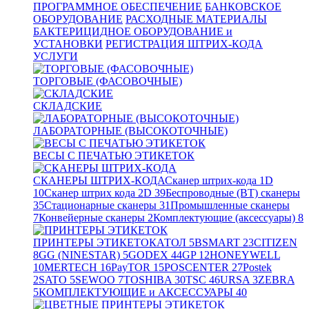
ПРОГРАММНОЕ ОБЕСПЕЧЕНИЕ
БАНКОВСКОЕ
ОБОРУДОВАНИЕ
РАСХОДНЫЕ МАТЕРИАЛЫ
БАКТЕРИЦИДНОЕ ОБОРУДОВАНИЕ и
УСТАНОВКИ
РЕГИСТРАЦИЯ ШТРИХ-КОДА
УСЛУГИ
ТОРГОВЫЕ (ФАСОВОЧНЫЕ)
СКЛАДСКИЕ
ЛАБОРАТОРНЫЕ (ВЫСОКОТОЧНЫЕ)
ВЕСЫ С ПЕЧАТЬЮ ЭТИКЕТОК
СКАНЕРЫ ШТРИХ-КОДА
Сканер штрих-кода 1D
10
Сканер штрих кода 2D
39
Беспроводные (BT) сканеры
35
Стационарные сканеры
31
Промышленные сканеры
7
Конвейерные сканеры
2
Комплектующие (аксессуары)
8
ПРИНТЕРЫ ЭТИКЕТОК
АТОЛ
5
BSMART
23
CITIZEN
8
GG (NINESTAR)
5
GODEX
44
GP
12
HONEYWELL
10
MERTECH
16
PayTOR
15
POSCENTER
27
Postek
2
SATO
5
SEWOO
7
TOSHIBA
30
TSC
46
URSA
3
ZEBRA
5
КОМПЛЕКТУЮЩИЕ и АКСЕССУАРЫ
40