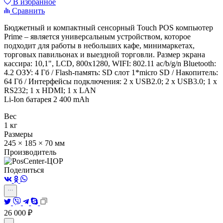
В избранное
Сравнить
Бюджетный и компактный сенсорный Touch POS компьютер
Prime – является универсальным устройством, которое
подходит для работы в небольших кафе, минимаркетах,
торговых павильонах и выездной торговли. Размер экрана
кассира: 10,1", LCD, 800х1280, WIFI: 802.11 ac/b/g/n Bluetooth:
4.2 ОЗУ: 4 Гб / Flash-память: SD слот 1*micro SD / Накопитель:
64 Гб / Интерфейсы подключения: 2 х USB2.0; 2 х USB3.0; 1 х
RS232; 1 х HDMI; 1 х LAN
Li-Ion батарея 2 400 mAh
Вес
1 кг
Размеры
245 × 185 × 70 мм
Производитель
Поделиться
26 000
₽