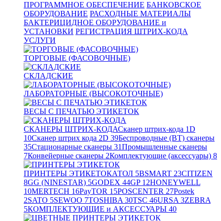
ПРОГРАММНОЕ ОБЕСПЕЧЕНИЕ
БАНКОВСКОЕ
ОБОРУДОВАНИЕ
РАСХОДНЫЕ МАТЕРИАЛЫ
БАКТЕРИЦИДНОЕ ОБОРУДОВАНИЕ и
УСТАНОВКИ
РЕГИСТРАЦИЯ ШТРИХ-КОДА
УСЛУГИ
ТОРГОВЫЕ (ФАСОВОЧНЫЕ)
СКЛАДСКИЕ
ЛАБОРАТОРНЫЕ (ВЫСОКОТОЧНЫЕ)
ВЕСЫ С ПЕЧАТЬЮ ЭТИКЕТОК
СКАНЕРЫ ШТРИХ-КОДА
Сканер штрих-кода 1D
10
Сканер штрих кода 2D
39
Беспроводные (BT) сканеры
35
Стационарные сканеры
31
Промышленные сканеры
7
Конвейерные сканеры
2
Комплектующие (аксессуары)
8
ПРИНТЕРЫ ЭТИКЕТОК
АТОЛ
5
BSMART
23
CITIZEN
8
GG (NINESTAR)
5
GODEX
44
GP
12
HONEYWELL
10
MERTECH
16
PayTOR
15
POSCENTER
27
Postek
2
SATO
5
SEWOO
7
TOSHIBA
30
TSC
46
URSA
3
ZEBRA
5
КОМПЛЕКТУЮЩИЕ и АКСЕССУАРЫ
40