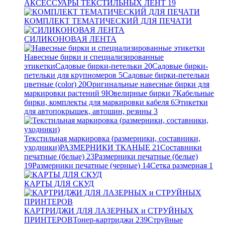
АКСЕССУАРЫ ТЕКСТИЛЬНЫХ ЛЕНТ
19
КОМПЛЕКТ ТЕМАТИЧЕСКИЙ ДЛЯ ПЕЧАТИ
СИЛИКОНОВАЯ ЛЕНТА
Навесные бирки и специализированные
этикетки
Садовые бирки-петельки
20
Садовые бирки-
петельки для крупномеров
5
Садовые бирки-петельки
цветные (color)
20
Оригинальные навесные бирки для
маркировки растений
9
Ювелирные бирки
7
Кабельные
бирки, комплекты для маркировки кабеля
6
Этикетки
для автопокрышек, автошин, резины
3
Текстильная маркировка (размерники, составники,
уходники)
РАЗМЕРНИКИ ТКАНЫЕ
21
Составники
печатные (белые)
23
Размерники печатные (белые)
19
Размерники печатные (черные)
14
Сетка размерная
1
КАРТЫ ДЛЯ СКУД
КАРТРИДЖИ ДЛЯ ЛАЗЕРНЫХ и СТРУЙНЫХ
ПРИНТЕРОВ
Тонер-картриджи
239
Струйные