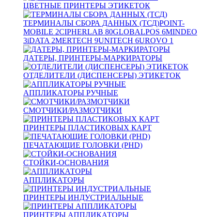
ЦВЕТНЫЕ ПРИНТЕРЫ ЭТИКЕТОК
ТЕРМИНАЛЫ СБОРА ДАННЫХ (ТСД)
POINT-
MOBILE
2
CIPHERLAB
80
GLOBALPOS
6
MINDEO
3
iDATA
2
MERTECH
9
UNITECH
6
UROVO
1
ДАТЕРЫ, ПРИНТЕРЫ-МАРКИРАТОРЫ
ОТДЕЛИТЕЛИ (ДИСПЕНСЕРЫ) ЭТИКЕТОК
АППЛИКАТОРЫ РУЧНЫЕ
СМОТЧИКИ/РАЗМОТЧИКИ
ПРИНТЕРЫ ПЛАСТИКОВЫХ КАРТ
ПЕЧАТАЮЩИЕ ГОЛОВКИ (PHD)
СТОЙКИ-ОСНОВАНИЯ
АППЛИКАТОРЫ
ПРИНТЕРЫ ИНДУСТРИАЛЬНЫЕ
ПРИНТЕРЫ АППЛИКАТОРЫ