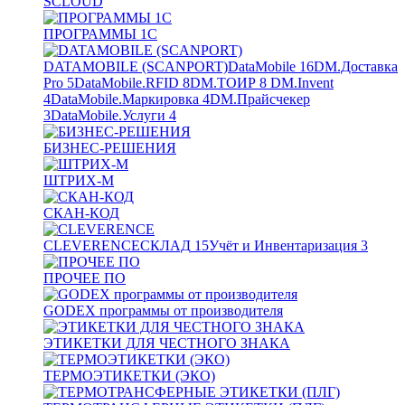
SCLOUD
ПРОГРАММЫ 1С
DATAMOBILE (SCANPORT)
DataMobile
16
DM.Доставка
Pro
5
DataMobile.RFID
8
DM.ТОИР
8
DM.Invent
4
DataMobile.Маркировка
4
DM.Прайсчекер
3
DataMobile.Услуги
4
БИЗНЕС-РЕШЕНИЯ
ШТРИХ-М
СКАН-КОД
CLEVERENCE
СКЛАД
15
Учёт и Инвентаризация
3
ПРОЧЕЕ ПО
GODEX программы от производителя
ЭТИКЕТКИ ДЛЯ ЧЕСТНОГО ЗНАКА
ТЕРМОЭТИКЕТКИ (ЭКО)