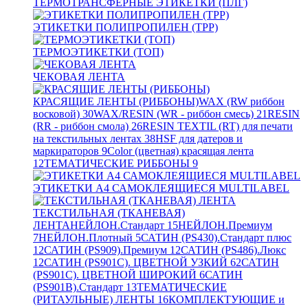
ТЕРМОТРАНСФЕРНЫЕ ЭТИКЕТКИ (ПЛГ)
ЭТИКЕТКИ ПОЛИПРОПИЛЕН (TPP)
ТЕРМОЭТИКЕТКИ (ТОП)
ЧЕКОВАЯ ЛЕНТА
КРАСЯЩИЕ ЛЕНТЫ (РИББОНЫ)
WAX (RW риббон
восковой)
30
WAX/RESIN (WR - риббон смесь)
21
RESIN
(RR - риббон смола)
26
RESIN TEXTIL (RT) для печати
на текстильных лентах
38
HSF для датеров и
маркираторов
9
Color (цветная) красящая лента
12
ТЕМАТИЧЕСКИЕ РИББОНЫ
9
ЭТИКЕТКИ А4 САМОКЛЕЯЩИЕСЯ MULTILABEL
ТЕКСТИЛЬНАЯ (ТКАНЕВАЯ)
ЛЕНТА
НЕЙЛОН.Стандарт
15
НЕЙЛОН.Премиум
7
НЕЙЛОН.Плотный
5
САТИН (PS430).Стандарт плюс
12
САТИН (PS909).Премиум
12
САТИН (PS486).Люкс
12
САТИН (PS901C). ЦВЕТНОЙ УЗКИЙ
62
САТИН
(PS901C). ЦВЕТНОЙ ШИРОКИЙ
6
САТИН
(PS901B).Стандарт
13
ТЕМАТИЧЕСКИЕ
(РИТАУЛЬНЫЕ) ЛЕНТЫ
16
КОМПЛЕКТУЮЩИЕ и