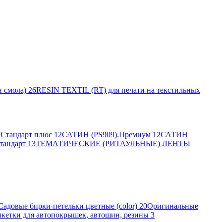
 смола)
26
RESIN TEXTIL (RT) для печати на текстильных
Стандарт плюс
12
САТИН (PS909).Премиум
12
САТИН
тандарт
13
ТЕМАТИЧЕСКИЕ (РИТАУЛЬНЫЕ) ЛЕНТЫ
Садовые бирки-петельки цветные (color)
20
Оригинальные
кетки для автопокрышек, автошин, резины
3