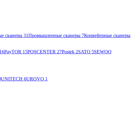
ые сканеры
31
Промышленные сканеры
7
Конвейерные сканеры
16
PayTOR
15
POSCENTER
27
Postek
2
SATO
5
SEWOO
9
UNITECH
6
UROVO
1