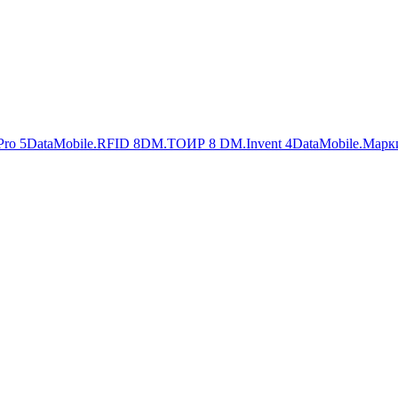
Pro
5
DataMobile.RFID
8
DM.ТОИР
8
DM.Invent
4
DataMobile.Марк