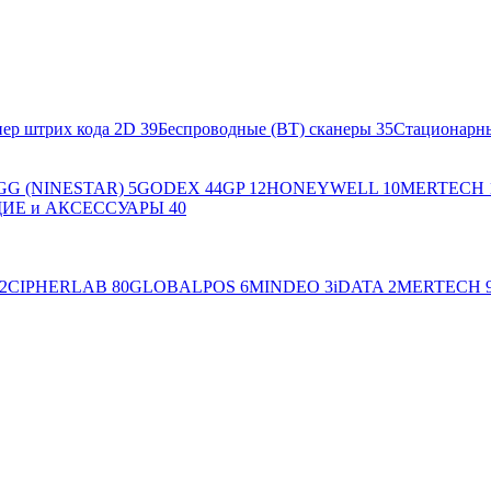
ер штрих кода 2D
39
Беспроводные (BT) сканеры
35
Стационарн
GG (NINESTAR)
5
GODEX
44
GP
12
HONEYWELL
10
MERTECH
Е и АКСЕССУАРЫ
40
2
CIPHERLAB
80
GLOBALPOS
6
MINDEO
3
iDATA
2
MERTECH