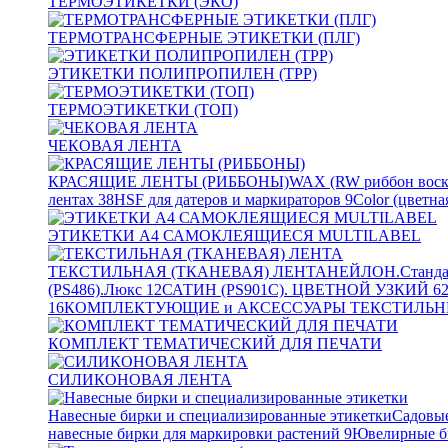
ТЕРМОЭТИКЕТКИ (ЭКО)
ТЕРМОТРАНСФЕРНЫЕ ЭТИКЕТКИ (ПЛГ)
ЭТИКЕТКИ ПОЛИПРОПИЛЕН (TPP)
ТЕРМОЭТИКЕТКИ (ТОП)
ЧЕКОВАЯ ЛЕНТА
КРАСЯЩИЕ ЛЕНТЫ (РИББОНЫ)
WAX (RW риббон воск
лентах
38
HSF для датеров и маркираторов
9
Color (цветна
ЭТИКЕТКИ А4 САМОКЛЕЯЩИЕСЯ MULTILABEL
ТЕКСТИЛЬНАЯ (ТКАНЕВАЯ) ЛЕНТА
НЕЙЛОН.Станда
(PS486).Люкс
12
САТИН (PS901C). ЦВЕТНОЙ УЗКИЙ
6
16
КОМПЛЕКТУЮЩИЕ и АКСЕССУАРЫ ТЕКСТИЛЬН
КОМПЛЕКТ ТЕМАТИЧЕСКИЙ ДЛЯ ПЕЧАТИ
СИЛИКОНОВАЯ ЛЕНТА
Навесные бирки и специализированные этикетки
Садовые
навесные бирки для маркировки растений
9
Ювелирные б