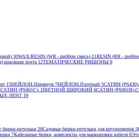
овой)
30
WAX/RESIN (WR - риббон смесь)
21
RESIN (RR - риббон
я) красящая лента
12
ТЕМАТИЧЕСКИЕ РИББОНЫ
9
рт
15
НЕЙЛОН.Премиум
7
НЕЙЛОН.Плотный
5
САТИН (PS430).
2
САТИН (PS901C). ЦВЕТНОЙ ШИРОКИЙ
6
САТИН (PS901B).С
ЫХ ЛЕНТ
19
 бирки-петельки
20
Садовые бирки-петельки для крупномеров
5
ирки
7
Кабельные бирки, комплекты для маркировки кабеля
6
Эти