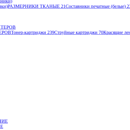
ики)
РАЗМЕРНИКИ ТКАНЫЕ
21
Составники печатные (белые)
2
ЕРОВ
Тонер-картриджи
239
Струйные картриджи
70
Красящие ле
ИЕ