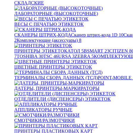
СКЛАДСКИЕ
ЛАБОРАТОРНЫЕ (ВЫСОКОТОЧНЫЕ)
ВЕСЫ С ПЕЧАТЬЮ ЭТИКЕТОК
СКАНЕРЫ ШТРИХ-КОДА
Сканер штрих-кода 1D
10
Скан
2
Комплектующие (аксессуары)
8
ПРИНТЕРЫ ЭТИКЕТОК
АТОЛ
5
BSMART
23
CITIZEN
8
7
TOSHIBA
30
TSC
46
URSA
3
ZEBRA
5
КОМПЛЕКТУЮЩИ
ЦВЕТНЫЕ ПРИНТЕРЫ ЭТИКЕТОК
ТЕРМИНАЛЫ СБОРА ДАННЫХ (ТСД)
POINT-MOBILE
ДАТЕРЫ, ПРИНТЕРЫ-МАРКИРАТОРЫ
ОТДЕЛИТЕЛИ (ДИСПЕНСЕРЫ) ЭТИКЕТОК
АППЛИКАТОРЫ РУЧНЫЕ
СМОТЧИКИ/РАЗМОТЧИКИ
ПРИНТЕРЫ ПЛАСТИКОВЫХ КАРТ