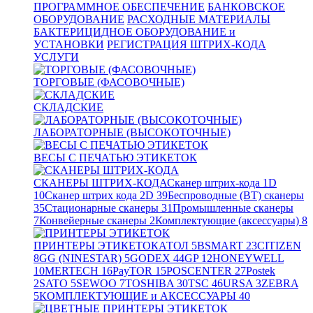
ПРОГРАММНОЕ ОБЕСПЕЧЕНИЕ
БАНКОВСКОЕ
ОБОРУДОВАНИЕ
РАСХОДНЫЕ МАТЕРИАЛЫ
БАКТЕРИЦИДНОЕ ОБОРУДОВАНИЕ и
УСТАНОВКИ
РЕГИСТРАЦИЯ ШТРИХ-КОДА
УСЛУГИ
ТОРГОВЫЕ (ФАСОВОЧНЫЕ)
СКЛАДСКИЕ
ЛАБОРАТОРНЫЕ (ВЫСОКОТОЧНЫЕ)
ВЕСЫ С ПЕЧАТЬЮ ЭТИКЕТОК
СКАНЕРЫ ШТРИХ-КОДА
Сканер штрих-кода 1D
10
Сканер штрих кода 2D
39
Беспроводные (BT) сканеры
35
Стационарные сканеры
31
Промышленные сканеры
7
Конвейерные сканеры
2
Комплектующие (аксессуары)
8
ПРИНТЕРЫ ЭТИКЕТОК
АТОЛ
5
BSMART
23
CITIZEN
8
GG (NINESTAR)
5
GODEX
44
GP
12
HONEYWELL
10
MERTECH
16
PayTOR
15
POSCENTER
27
Postek
2
SATO
5
SEWOO
7
TOSHIBA
30
TSC
46
URSA
3
ZEBRA
5
КОМПЛЕКТУЮЩИЕ и АКСЕССУАРЫ
40