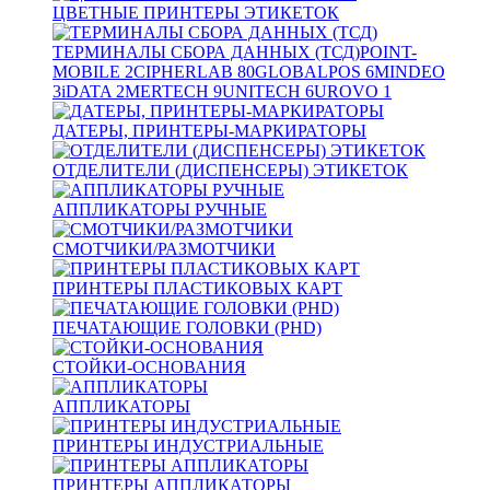
ЦВЕТНЫЕ ПРИНТЕРЫ ЭТИКЕТОК
ТЕРМИНАЛЫ СБОРА ДАННЫХ (ТСД)
POINT-
MOBILE
2
CIPHERLAB
80
GLOBALPOS
6
MINDEO
3
iDATA
2
MERTECH
9
UNITECH
6
UROVO
1
ДАТЕРЫ, ПРИНТЕРЫ-МАРКИРАТОРЫ
ОТДЕЛИТЕЛИ (ДИСПЕНСЕРЫ) ЭТИКЕТОК
АППЛИКАТОРЫ РУЧНЫЕ
СМОТЧИКИ/РАЗМОТЧИКИ
ПРИНТЕРЫ ПЛАСТИКОВЫХ КАРТ
ПЕЧАТАЮЩИЕ ГОЛОВКИ (PHD)
СТОЙКИ-ОСНОВАНИЯ
АППЛИКАТОРЫ
ПРИНТЕРЫ ИНДУСТРИАЛЬНЫЕ
ПРИНТЕРЫ АППЛИКАТОРЫ