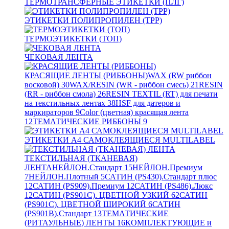
ТЕРМОТРАНСФЕРНЫЕ ЭТИКЕТКИ (ПЛГ)
ЭТИКЕТКИ ПОЛИПРОПИЛЕН (TPP)
ТЕРМОЭТИКЕТКИ (ТОП)
ЧЕКОВАЯ ЛЕНТА
КРАСЯЩИЕ ЛЕНТЫ (РИББОНЫ)
WAX (RW риббон
восковой)
30
WAX/RESIN (WR - риббон смесь)
21
RESIN
(RR - риббон смола)
26
RESIN TEXTIL (RT) для печати
на текстильных лентах
38
HSF для датеров и
маркираторов
9
Color (цветная) красящая лента
12
ТЕМАТИЧЕСКИЕ РИББОНЫ
9
ЭТИКЕТКИ А4 САМОКЛЕЯЩИЕСЯ MULTILABEL
ТЕКСТИЛЬНАЯ (ТКАНЕВАЯ)
ЛЕНТА
НЕЙЛОН.Стандарт
15
НЕЙЛОН.Премиум
7
НЕЙЛОН.Плотный
5
САТИН (PS430).Стандарт плюс
12
САТИН (PS909).Премиум
12
САТИН (PS486).Люкс
12
САТИН (PS901C). ЦВЕТНОЙ УЗКИЙ
62
САТИН
(PS901C). ЦВЕТНОЙ ШИРОКИЙ
6
САТИН
(PS901B).Стандарт
13
ТЕМАТИЧЕСКИЕ
(РИТАУЛЬНЫЕ) ЛЕНТЫ
16
КОМПЛЕКТУЮЩИЕ и