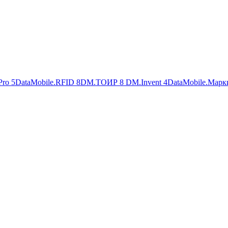
Pro
5
DataMobile.RFID
8
DM.ТОИР
8
DM.Invent
4
DataMobile.Марк