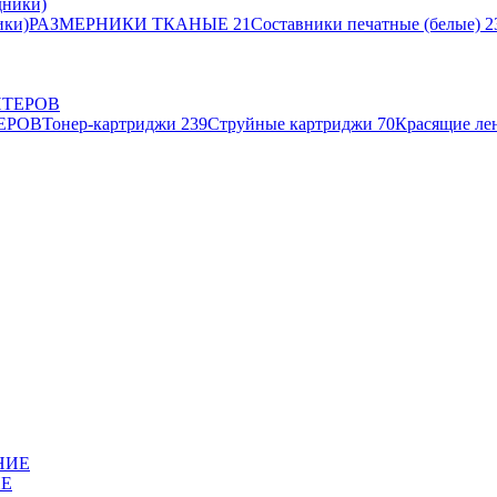
ики)
РАЗМЕРНИКИ ТКАНЫЕ
21
Составники печатные (белые)
2
ЕРОВ
Тонер-картриджи
239
Струйные картриджи
70
Красящие ле
ИЕ