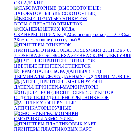
СКЛАДСКИЕ
ЛАБОРАТОРНЫЕ (ВЫСОКОТОЧНЫЕ)
ВЕСЫ С ПЕЧАТЬЮ ЭТИКЕТОК
СКАНЕРЫ ШТРИХ-КОДА
Сканер штрих-кода 1D
10
Скан
2
Комплектующие (аксессуары)
8
ПРИНТЕРЫ ЭТИКЕТОК
АТОЛ
5
BSMART
23
CITIZEN
8
7
TOSHIBA
30
TSC
46
URSA
3
ZEBRA
5
КОМПЛЕКТУЮЩИ
ЦВЕТНЫЕ ПРИНТЕРЫ ЭТИКЕТОК
ТЕРМИНАЛЫ СБОРА ДАННЫХ (ТСД)
POINT-MOBILE
ДАТЕРЫ, ПРИНТЕРЫ-МАРКИРАТОРЫ
ОТДЕЛИТЕЛИ (ДИСПЕНСЕРЫ) ЭТИКЕТОК
АППЛИКАТОРЫ РУЧНЫЕ
СМОТЧИКИ/РАЗМОТЧИКИ
ПРИНТЕРЫ ПЛАСТИКОВЫХ КАРТ