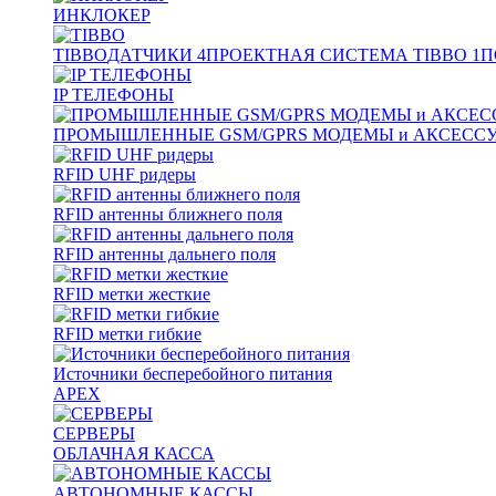
ИНКЛОКЕР
TIBBO
ДАТЧИКИ
4
ПРОЕКТНАЯ СИСТЕМА TIBBO
1
П
IP ТЕЛЕФОНЫ
ПРОМЫШЛЕННЫЕ GSM/GPRS МОДЕМЫ и АКСЕСС
RFID UHF ридеры
RFID антенны ближнего поля
RFID антенны дальнего поля
RFID метки жесткие
RFID метки гибкие
Источники бесперебойного питания
APEX
СЕРВЕРЫ
ОБЛАЧНАЯ КАССА
АВТОНОМНЫЕ КАССЫ