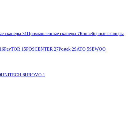
ые сканеры
31
Промышленные сканеры
7
Конвейерные сканеры
16
PayTOR
15
POSCENTER
27
Postek
2
SATO
5
SEWOO
9
UNITECH
6
UROVO
1