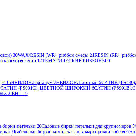
овой)
30
WAX/RESIN (WR - риббон смесь)
21
RESIN (RR - риббон
я) красящая лента
12
ТЕМАТИЧЕСКИЕ РИББОНЫ
9
рт
15
НЕЙЛОН.Премиум
7
НЕЙЛОН.Плотный
5
САТИН (PS430).
2
САТИН (PS901C). ЦВЕТНОЙ ШИРОКИЙ
6
САТИН (PS901B).С
ЫХ ЛЕНТ
19
 бирки-петельки
20
Садовые бирки-петельки для крупномеров
5
ирки
7
Кабельные бирки, комплекты для маркировки кабеля
6
Эти