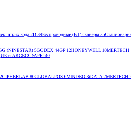
ер штрих кода 2D
39
Беспроводные (BT) сканеры
35
Стационарн
GG (NINESTAR)
5
GODEX
44
GP
12
HONEYWELL
10
MERTECH
Е и АКСЕССУАРЫ
40
2
CIPHERLAB
80
GLOBALPOS
6
MINDEO
3
iDATA
2
MERTECH