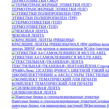
ТЕРМОЭТИКЕТКИ (ЭКО)
ТЕРМОТРАНСФЕРНЫЕ ЭТИКЕТКИ (ПЛГ)
ЭТИКЕТКИ ПОЛИПРОПИЛЕН (TPP)
ТЕРМОЭТИКЕТКИ (ТОП)
ЧЕКОВАЯ ЛЕНТА
КРАСЯЩИЕ ЛЕНТЫ (РИББОНЫ)
WAX (RW риббон воск
лентах
38
HSF для датеров и маркираторов
9
Color (цветна
ЭТИКЕТКИ А4 САМОКЛЕЯЩИЕСЯ MULTILABEL
ТЕКСТИЛЬНАЯ (ТКАНЕВАЯ) ЛЕНТА
НЕЙЛОН.Станда
(PS486).Люкс
12
САТИН (PS901C). ЦВЕТНОЙ УЗКИЙ
6
16
КОМПЛЕКТУЮЩИЕ и АКСЕССУАРЫ ТЕКСТИЛЬН
КОМПЛЕКТ ТЕМАТИЧЕСКИЙ ДЛЯ ПЕЧАТИ
СИЛИКОНОВАЯ ЛЕНТА
Навесные бирки и специализированные этикетки
Садовые
навесные бирки для маркировки растений
9
Ювелирные б