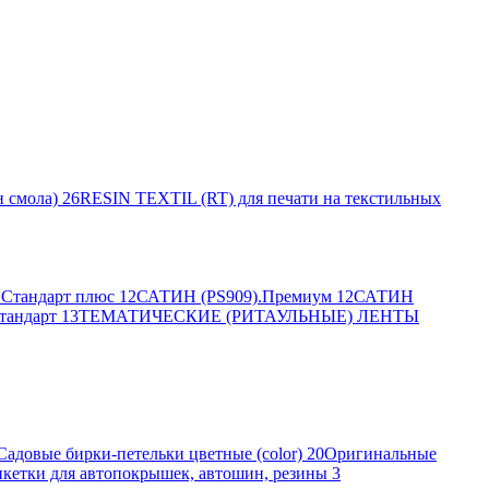
 смола)
26
RESIN TEXTIL (RT) для печати на текстильных
Стандарт плюс
12
САТИН (PS909).Премиум
12
САТИН
тандарт
13
ТЕМАТИЧЕСКИЕ (РИТАУЛЬНЫЕ) ЛЕНТЫ
Садовые бирки-петельки цветные (color)
20
Оригинальные
кетки для автопокрышек, автошин, резины
3