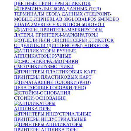
ЦВЕТНЫЕ ПРИНТЕРЫ ЭТИКЕТОК
ТЕРМИНАЛЫ СБОРА ДАННЫХ (ТСД)
POINT-
MOBILE
2
CIPHERLAB
80
GLOBALPOS
6
MINDEO
3
iDATA
2
MERTECH
9
UNITECH
6
UROVO
1
ДАТЕРЫ, ПРИНТЕРЫ-МАРКИРАТОРЫ
ОТДЕЛИТЕЛИ (ДИСПЕНСЕРЫ) ЭТИКЕТОК
АППЛИКАТОРЫ РУЧНЫЕ
СМОТЧИКИ/РАЗМОТЧИКИ
ПРИНТЕРЫ ПЛАСТИКОВЫХ КАРТ
ПЕЧАТАЮЩИЕ ГОЛОВКИ (PHD)
СТОЙКИ-ОСНОВАНИЯ
АППЛИКАТОРЫ
ПРИНТЕРЫ ИНДУСТРИАЛЬНЫЕ
ПРИНТЕРЫ АППЛИКАТОРЫ