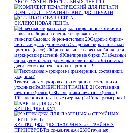
АКСЕССУАРЫ ТЕКСТИЛЬНЫХ ЛЕНТ
19
КОМПЛЕКТ ТЕМАТИЧЕСКИЙ ДЛЯ ПЕЧАТИ
СИЛИКОНОВАЯ ЛЕНТА
Навесные бирки и специализированные
этикетки
Садовые бирки-петельки
20
Садовые бирки-
петельки для крупномеров
5
Садовые бирки-петельки
цветные (color)
20
Оригинальные навесные бирки для
маркировки растений
9
Ювелирные бирки
7
Кабельные
бирки, комплекты для маркировки кабеля
6
Этикетки
для автопокрышек, автошин, резины
3
Текстильная маркировка (размерники, составники,
уходники)
РАЗМЕРНИКИ ТКАНЫЕ
21
Составники
печатные (белые)
23
Размерники печатные (белые)
19
Размерники печатные (черные)
14
Сетка размерная
1
КАРТЫ ДЛЯ СКУД
КАРТРИДЖИ ДЛЯ ЛАЗЕРНЫХ и СТРУЙНЫХ
ПРИНТЕРОВ
Тонер-картриджи
239
Струйные