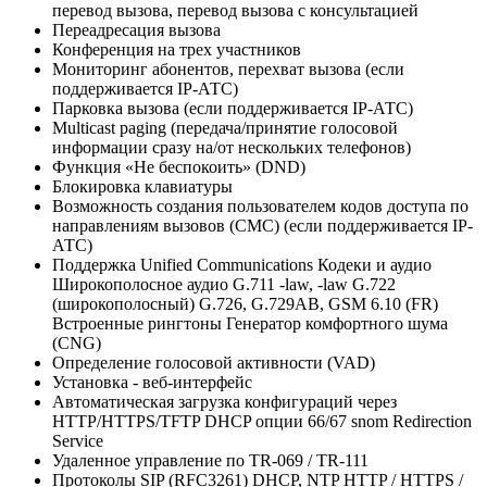
перевод вызова, перевод вызова с консультацией
Переадресация вызова
Конференция на трех участников
Мониторинг абонентов, перехват вызова (если
поддерживается IP-АТС)
Парковка вызова (если поддерживается IP-АТС)
Multicast paging (передача/принятие голосовой
информации сразу на/от нескольких телефонов)
Функция «Не беспокоить» (DND)
Блокировка клавиатуры
Возможность создания пользователем кодов доступа по
направлениям вызовов (CMC) (если поддерживается IP-
АТС)
Поддержка Unified Communications Кодеки и аудио
Широкополосное аудио G.711 -law, -law G.722
(широкополосный) G.726, G.729AB, GSM 6.10 (FR)
Встроенные рингтоны Генератор комфортного шума
(CNG)
Определение голосовой активности (VAD)
Установка -
веб-интерфейс
Автоматическая загрузка конфигураций через
HTTP/HTTPS/TFTP DHCP опции 66/67 snom Redirection
Service
Удаленное управление по TR-069 / TR-111
Протоколы SIP (RFC3261) DHCP, NTP HTTP / HTTPS /