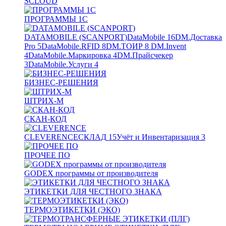
SCLOUD
ПРОГРАММЫ 1С
DATAMOBILE (SCANPORT)
DataMobile
16
DM.Доставка
Pro
5
DataMobile.RFID
8
DM.ТОИР
8
DM.Invent
4
DataMobile.Маркировка
4
DM.Прайсчекер
3
DataMobile.Услуги
4
БИЗНЕС-РЕШЕНИЯ
ШТРИХ-М
СКАН-КОД
CLEVERENCE
СКЛАД
15
Учёт и Инвентаризация
3
ПРОЧЕЕ ПО
GODEX программы от производителя
ЭТИКЕТКИ ДЛЯ ЧЕСТНОГО ЗНАКА
ТЕРМОЭТИКЕТКИ (ЭКО)