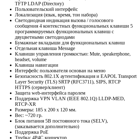
TFTP LDAP (Directory)
Пользовательский интерфейс
Локализация (язык, время, тон набора)
Светодиодная индикация вызова / голосового
сообщения 4 контекстных функциональных клавиши 5
программируемых функциональных клавиш с
двуцветными светодиодами
Бумажные вкладыши для функциональных клавиш
Отдельная клавиша Message
Клавиши управления громкостью: Mute, speakerphone,
headset, volume
Клавиша навигации
Интерфейс пользователя основан на меню
Безопасность 802.1X аутентификация и EAPOL Transport
Layer Security (TLS) SRTP (RFC3711), SIPS, RTCP
HTTPS (сервер/клиент)
Защита web-интерфейса паролем
Поддержка VPN VLAN (IEEE 802.1Q) LLDP-MED,
RTCP-XR
Размеры: 185 x 200 x 120 мм.
Вес: ~720 гр.
Блок питания 5В постоянного тока (SELV),
(заказывается дополнительно)
Поддержка PoE
Трубка: 4P4C коннектор