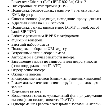
Power over Ethernet (PoE) IEEE 802.3af, Class 2
Электронное снятие трубки (EHS)
Поддержка беспроводных гарнитур 4 учетных записи
XML-браузер
Списки звонков (входящие, исходящие, пропущенные)
Адресная книга на 1000 записей
Поддержка разных языков меню DTMF in-band, out-of-
band, SIP-INFO
Работа с различным IP PBX платформами
Функции телефона
Быстрый набор номера
Поддержка набора по URL адресу
Встроенный план набора номера
Автодозвон в случае занятости номера
Завершение вызова по занятости или недоступности
(если поддерживается IP-АТС)
Определение номера
Ожидание вызова
Блокирование вызовов (список запрещенных вызовов)
Режим автоматического снятия трубки при входящем
звонке
Удержание вызова
Возможность создать музыкальный фон при удержании
вызова (если поддерживается IP-АТС)
Одновременная работа с четырьмя вызовами «Слепой»