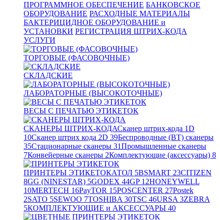
ПРОГРАММНОЕ ОБЕСПЕЧЕНИЕ
БАНКОВСКОЕ
ОБОРУДОВАНИЕ
РАСХОДНЫЕ МАТЕРИАЛЫ
БАКТЕРИЦИДНОЕ ОБОРУДОВАНИЕ и
УСТАНОВКИ
РЕГИСТРАЦИЯ ШТРИХ-КОДА
УСЛУГИ
ТОРГОВЫЕ (ФАСОВОЧНЫЕ)
СКЛАДСКИЕ
ЛАБОРАТОРНЫЕ (ВЫСОКОТОЧНЫЕ)
ВЕСЫ С ПЕЧАТЬЮ ЭТИКЕТОК
СКАНЕРЫ ШТРИХ-КОДА
Сканер штрих-кода 1D
10
Сканер штрих кода 2D
39
Беспроводные (BT) сканеры
35
Стационарные сканеры
31
Промышленные сканеры
7
Конвейерные сканеры
2
Комплектующие (аксессуары)
8
ПРИНТЕРЫ ЭТИКЕТОК
АТОЛ
5
BSMART
23
CITIZEN
8
GG (NINESTAR)
5
GODEX
44
GP
12
HONEYWELL
10
MERTECH
16
PayTOR
15
POSCENTER
27
Postek
2
SATO
5
SEWOO
7
TOSHIBA
30
TSC
46
URSA
3
ZEBRA
5
КОМПЛЕКТУЮЩИЕ и АКСЕССУАРЫ
40