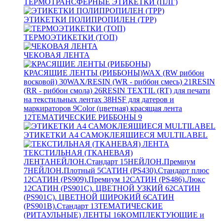
ТЕРМОТРАНСФЕРНЫЕ ЭТИКЕТКИ (ПЛГ)
ЭТИКЕТКИ ПОЛИПРОПИЛЕН (TPP)
ТЕРМОЭТИКЕТКИ (ТОП)
ЧЕКОВАЯ ЛЕНТА
КРАСЯЩИЕ ЛЕНТЫ (РИББОНЫ)
WAX (RW риббон
восковой)
30
WAX/RESIN (WR - риббон смесь)
21
RESIN
(RR - риббон смола)
26
RESIN TEXTIL (RT) для печати
на текстильных лентах
38
HSF для датеров и
маркираторов
9
Color (цветная) красящая лента
12
ТЕМАТИЧЕСКИЕ РИББОНЫ
9
ЭТИКЕТКИ А4 САМОКЛЕЯЩИЕСЯ MULTILABEL
ТЕКСТИЛЬНАЯ (ТКАНЕВАЯ)
ЛЕНТА
НЕЙЛОН.Стандарт
15
НЕЙЛОН.Премиум
7
НЕЙЛОН.Плотный
5
САТИН (PS430).Стандарт плюс
12
САТИН (PS909).Премиум
12
САТИН (PS486).Люкс
12
САТИН (PS901C). ЦВЕТНОЙ УЗКИЙ
62
САТИН
(PS901C). ЦВЕТНОЙ ШИРОКИЙ
6
САТИН
(PS901B).Стандарт
13
ТЕМАТИЧЕСКИЕ
(РИТАУЛЬНЫЕ) ЛЕНТЫ
16
КОМПЛЕКТУЮЩИЕ и