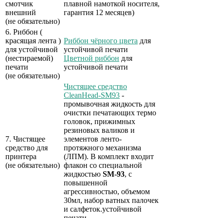
смотчик
плавной намоткой носителя,
внешний
гарантия 12 месяцев)
(не обязательно)
6. Риббон (
красящая лента )
Риббон чёрного цвета
для
для устойчивой
устойчивой печати
(нестираемой)
Цветной риббон
для
печати
устойчивой печати
(не обязательно)
Чистящее средство
CleanHead-SM93
-
промывочная жидкость для
очистки печатающих термо
головок, прижимных
резиновых валиков и
7. Чистящее
элементов ленто-
средство для
протяжного механизма
принтера
(ЛПМ). В комплект входит
(не обязательно)
флакон со специальной
жидкостью
SM-93
, с
повышенной
агрессивностью, объемом
30мл, набор ватных палочек
и салфеток.
устойчивой
печати