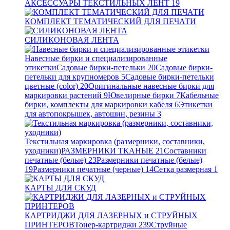
АКСЕССУАРЫ ТЕКСТИЛЬНЫХ ЛЕНТ
19
КОМПЛЕКТ ТЕМАТИЧЕСКИЙ ДЛЯ ПЕЧАТИ
СИЛИКОНОВАЯ ЛЕНТА
Навесные бирки и специализированные
этикетки
Садовые бирки-петельки
20
Садовые бирки-
петельки для крупномеров
5
Садовые бирки-петельки
цветные (color)
20
Оригинальные навесные бирки для
маркировки растений
9
Ювелирные бирки
7
Кабельные
бирки, комплекты для маркировки кабеля
6
Этикетки
для автопокрышек, автошин, резины
3
Текстильная маркировка (размерники, составники,
уходники)
РАЗМЕРНИКИ ТКАНЫЕ
21
Составники
печатные (белые)
23
Размерники печатные (белые)
19
Размерники печатные (черные)
14
Сетка размерная
1
КАРТЫ ДЛЯ СКУД
КАРТРИДЖИ ДЛЯ ЛАЗЕРНЫХ и СТРУЙНЫХ
ПРИНТЕРОВ
Тонер-картриджи
239
Струйные