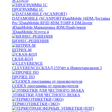
SCLOUD
ПРОГРАММЫ 1С
DATAMOBILE (SCANPORT)
DataMobile
16
DM.Доставка
Pro
5
DataMobile.RFID
8
DM.ТОИР
8
DM.Invent
4
DataMobile.Маркировка
4
DM.Прайсчекер
3
DataMobile.Услуги
4
БИЗНЕС-РЕШЕНИЯ
ШТРИХ-М
СКАН-КОД
CLEVERENCE
СКЛАД
15
Учёт и Инвентаризация
3
ПРОЧЕЕ ПО
GODEX программы от производителя
ЭТИКЕТКИ ДЛЯ ЧЕСТНОГО ЗНАКА
ТЕРМОЭТИКЕТКИ (ЭКО)