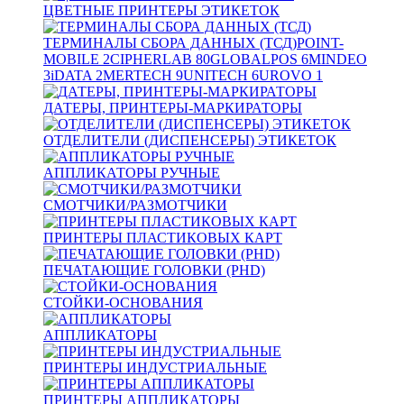
ЦВЕТНЫЕ ПРИНТЕРЫ ЭТИКЕТОК
ТЕРМИНАЛЫ СБОРА ДАННЫХ (ТСД)
POINT-
MOBILE
2
CIPHERLAB
80
GLOBALPOS
6
MINDEO
3
iDATA
2
MERTECH
9
UNITECH
6
UROVO
1
ДАТЕРЫ, ПРИНТЕРЫ-МАРКИРАТОРЫ
ОТДЕЛИТЕЛИ (ДИСПЕНСЕРЫ) ЭТИКЕТОК
АППЛИКАТОРЫ РУЧНЫЕ
СМОТЧИКИ/РАЗМОТЧИКИ
ПРИНТЕРЫ ПЛАСТИКОВЫХ КАРТ
ПЕЧАТАЮЩИЕ ГОЛОВКИ (PHD)
СТОЙКИ-ОСНОВАНИЯ
АППЛИКАТОРЫ
ПРИНТЕРЫ ИНДУСТРИАЛЬНЫЕ
ПРИНТЕРЫ АППЛИКАТОРЫ