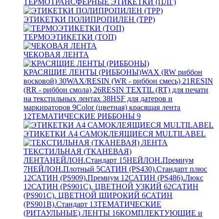
ТЕРМОТРАНСФЕРНЫЕ ЭТИКЕТКИ (ПЛГ)
ЭТИКЕТКИ ПОЛИПРОПИЛЕН (TPP)
ТЕРМОЭТИКЕТКИ (ТОП)
ЧЕКОВАЯ ЛЕНТА
КРАСЯЩИЕ ЛЕНТЫ (РИББОНЫ)
WAX (RW риббон
восковой)
30
WAX/RESIN (WR - риббон смесь)
21
RESIN
(RR - риббон смола)
26
RESIN TEXTIL (RT) для печати
на текстильных лентах
38
HSF для датеров и
маркираторов
9
Color (цветная) красящая лента
12
ТЕМАТИЧЕСКИЕ РИББОНЫ
9
ЭТИКЕТКИ А4 САМОКЛЕЯЩИЕСЯ MULTILABEL
ТЕКСТИЛЬНАЯ (ТКАНЕВАЯ)
ЛЕНТА
НЕЙЛОН.Стандарт
15
НЕЙЛОН.Премиум
7
НЕЙЛОН.Плотный
5
САТИН (PS430).Стандарт плюс
12
САТИН (PS909).Премиум
12
САТИН (PS486).Люкс
12
САТИН (PS901C). ЦВЕТНОЙ УЗКИЙ
62
САТИН
(PS901C). ЦВЕТНОЙ ШИРОКИЙ
6
САТИН
(PS901B).Стандарт
13
ТЕМАТИЧЕСКИЕ
(РИТАУЛЬНЫЕ) ЛЕНТЫ
16
КОМПЛЕКТУЮЩИЕ и