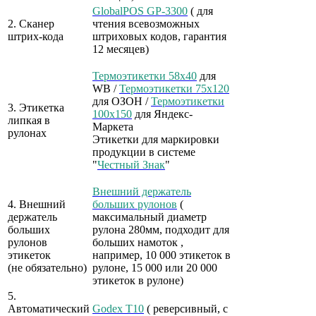
GlobalPOS GP-3300
( для
2. Сканер
чтения всевозможных
штрих-кода
штриховых кодов, гарантия
12 месяцев)
Термоэтикетки 58х40
для
WB /
Термоэтикетки 75x120
для ОЗОН /
Термоэтикетки
3. Этикетка
100x150
для Яндекс-
липкая в
Маркета
рулонах
Этикетки для маркировки
продукции в системе
"
Честный Знак
"
Внешний держатель
4. Внешний
больших рулонов
(
держатель
максимальный диаметр
больших
рулона 280мм, подходит для
рулонов
больших намоток ,
этикеток
например, 10 000 этикеток в
(не обязательно)
рулоне, 15 000 или 20 000
этикеток в рулоне)
5.
Автоматический
Godex T10
( реверсивный, с