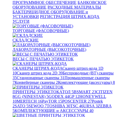
ПРОГРАММНОЕ ОБЕСПЕЧЕНИЕ
БАНКОВСКОЕ
ОБОРУДОВАНИЕ
РАСХОДНЫЕ МАТЕРИАЛЫ
БАКТЕРИЦИДНОЕ ОБОРУДОВАНИЕ и
УСТАНОВКИ
РЕГИСТРАЦИЯ ШТРИХ-КОДА
УСЛУГИ
ТОРГОВЫЕ (ФАСОВОЧНЫЕ)
СКЛАДСКИЕ
ЛАБОРАТОРНЫЕ (ВЫСОКОТОЧНЫЕ)
ВЕСЫ С ПЕЧАТЬЮ ЭТИКЕТОК
СКАНЕРЫ ШТРИХ-КОДА
Сканер штрих-кода 1D
10
Сканер штрих кода 2D
39
Беспроводные (BT) сканеры
35
Стационарные сканеры
31
Промышленные сканеры
7
Конвейерные сканеры
2
Комплектующие (аксессуары)
8
ПРИНТЕРЫ ЭТИКЕТОК
АТОЛ
5
BSMART
23
CITIZEN
8
GG (NINESTAR)
5
GODEX
44
GP
12
HONEYWELL
10
MERTECH
16
PayTOR
15
POSCENTER
27
Postek
2
SATO
5
SEWOO
7
TOSHIBA
30
TSC
46
URSA
3
ZEBRA
5
КОМПЛЕКТУЮЩИЕ и АКСЕССУАРЫ
40