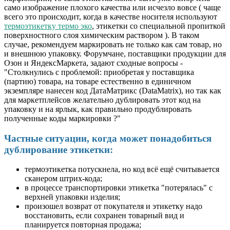
само изображение плохого качества или исчезло вовсе ( чаще
всего это происходит, когда в качестве носителя используют
термоэтикетку термо эко
, этикетки со специальной пропиткой
поверхностного слоя химическим раствором ). В таком
случае, рекомендуем маркировать не только
как сам товар, но
и внешнюю упаковку. Форумчане, поставщики продукции для
Озон и ЯндексМаркета, задают сходные вопросы -
"
Столкнулись с проблемой: приобретая у поставщика
(партию) товара, на товаре естественно в единичном
экземпляре нанесен код ДатаМатрикс (DataMatrix), но так как
для маркетплейсов желательно дублировать этот код на
упаковку и на ярлык, как правильно продублировать
полученные коды маркировки ?"
Частные ситуации, когда может понадобиться
дублирование этикетки:
термоэтикетка потускнела, но код всё ещё считывается
сканером штрих-кода;
в процессе транспортировки этикетка "потерялась" с
верхней упаковки изделия;
произошел возврат от покупателя и этикетку надо
восстановить, если сохранен товарный вид и
планируется повторная продажа;