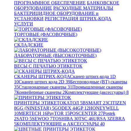
ПРОГРАММНОЕ ОБЕСПЕЧЕНИЕ
БАНКОВСКОЕ
ОБОРУДОВАНИЕ
РАСХОДНЫЕ МАТЕРИАЛЫ
БАКТЕРИЦИДНОЕ ОБОРУДОВАНИЕ и
УСТАНОВКИ
РЕГИСТРАЦИЯ ШТРИХ-КОДА
УСЛУГИ
ТОРГОВЫЕ (ФАСОВОЧНЫЕ)
СКЛАДСКИЕ
ЛАБОРАТОРНЫЕ (ВЫСОКОТОЧНЫЕ)
ВЕСЫ С ПЕЧАТЬЮ ЭТИКЕТОК
СКАНЕРЫ ШТРИХ-КОДА
Сканер штрих-кода 1D
10
Сканер штрих кода 2D
39
Беспроводные (BT) сканеры
35
Стационарные сканеры
31
Промышленные сканеры
7
Конвейерные сканеры
2
Комплектующие (аксессуары)
8
ПРИНТЕРЫ ЭТИКЕТОК
АТОЛ
5
BSMART
23
CITIZEN
8
GG (NINESTAR)
5
GODEX
44
GP
12
HONEYWELL
10
MERTECH
16
PayTOR
15
POSCENTER
27
Postek
2
SATO
5
SEWOO
7
TOSHIBA
30
TSC
46
URSA
3
ZEBRA
5
КОМПЛЕКТУЮЩИЕ и АКСЕССУАРЫ
40