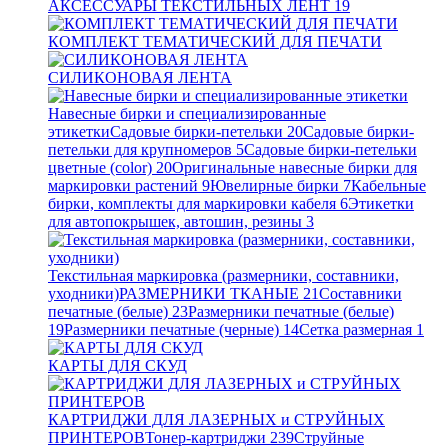
АКСЕССУАРЫ ТЕКСТИЛЬНЫХ ЛЕНТ
19
КОМПЛЕКТ ТЕМАТИЧЕСКИЙ ДЛЯ ПЕЧАТИ
СИЛИКОНОВАЯ ЛЕНТА
Навесные бирки и специализированные
этикетки
Садовые бирки-петельки
20
Садовые бирки-
петельки для крупномеров
5
Садовые бирки-петельки
цветные (color)
20
Оригинальные навесные бирки для
маркировки растений
9
Ювелирные бирки
7
Кабельные
бирки, комплекты для маркировки кабеля
6
Этикетки
для автопокрышек, автошин, резины
3
Текстильная маркировка (размерники, составники,
уходники)
РАЗМЕРНИКИ ТКАНЫЕ
21
Составники
печатные (белые)
23
Размерники печатные (белые)
19
Размерники печатные (черные)
14
Сетка размерная
1
КАРТЫ ДЛЯ СКУД
КАРТРИДЖИ ДЛЯ ЛАЗЕРНЫХ и СТРУЙНЫХ
ПРИНТЕРОВ
Тонер-картриджи
239
Струйные