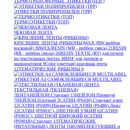
ТЕРМОТРАНСФЕРНЫЕ ЭТИКЕТКИ (ПЛГ)
ЭТИКЕТКИ ПОЛИПРОПИЛЕН (TPP)
ТЕРМОЭТИКЕТКИ (ТОП)
ЧЕКОВАЯ ЛЕНТА
КРАСЯЩИЕ ЛЕНТЫ (РИББОНЫ)
WAX (RW риббон
восковой)
30
WAX/RESIN (WR - риббон смесь)
21
RESIN
(RR - риббон смола)
26
RESIN TEXTIL (RT) для печати
на текстильных лентах
38
HSF для датеров и
маркираторов
9
Color (цветная) красящая лента
12
ТЕМАТИЧЕСКИЕ РИББОНЫ
9
ЭТИКЕТКИ А4 САМОКЛЕЯЩИЕСЯ MULTILABEL
ТЕКСТИЛЬНАЯ (ТКАНЕВАЯ)
ЛЕНТА
НЕЙЛОН.Стандарт
15
НЕЙЛОН.Премиум
7
НЕЙЛОН.Плотный
5
САТИН (PS430).Стандарт плюс
12
САТИН (PS909).Премиум
12
САТИН (PS486).Люкс
12
САТИН (PS901C). ЦВЕТНОЙ УЗКИЙ
62
САТИН
(PS901C). ЦВЕТНОЙ ШИРОКИЙ
6
САТИН
(PS901B).Стандарт
13
ТЕМАТИЧЕСКИЕ
(РИТАУЛЬНЫЕ) ЛЕНТЫ
16
КОМПЛЕКТУЮЩИЕ и