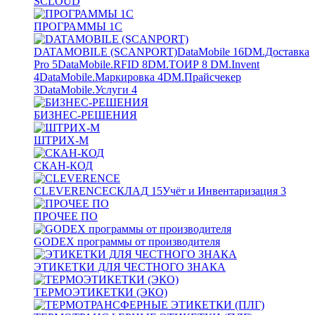
SCLOUD
ПРОГРАММЫ 1С
DATAMOBILE (SCANPORT)
DataMobile
16
DM.Доставка
Pro
5
DataMobile.RFID
8
DM.ТОИР
8
DM.Invent
4
DataMobile.Маркировка
4
DM.Прайсчекер
3
DataMobile.Услуги
4
БИЗНЕС-РЕШЕНИЯ
ШТРИХ-М
СКАН-КОД
CLEVERENCE
СКЛАД
15
Учёт и Инвентаризация
3
ПРОЧЕЕ ПО
GODEX программы от производителя
ЭТИКЕТКИ ДЛЯ ЧЕСТНОГО ЗНАКА
ТЕРМОЭТИКЕТКИ (ЭКО)