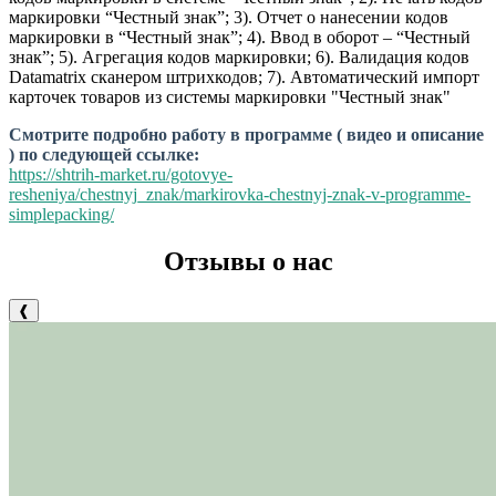
маркировки “Честный знак”; 3). Отчет о нанесении кодов
маркировки в “Честный знак”; 4). Ввод в оборот – “Честный
знак”; 5). Агрегация кодов маркировки; 6). Валидация кодов
Datamatrix сканером штрихкодов; 7). Автоматический импорт
карточек товаров из системы маркировки "Честный знак"
Смотрите подробно работу в программе ( видео и описание
) по следующей ссылке:
https://shtrih-market.ru/gotovye-
resheniya/chestnyj_znak/markirovka-chestnyj-znak-v-programme-
simplepacking/
Отзывы о нас
❰