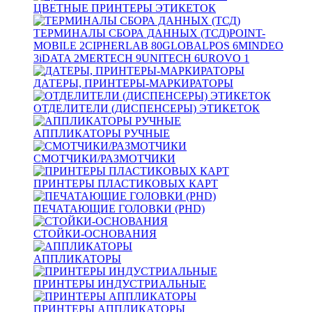
ЦВЕТНЫЕ ПРИНТЕРЫ ЭТИКЕТОК
ТЕРМИНАЛЫ СБОРА ДАННЫХ (ТСД)
POINT-
MOBILE
2
CIPHERLAB
80
GLOBALPOS
6
MINDEO
3
iDATA
2
MERTECH
9
UNITECH
6
UROVO
1
ДАТЕРЫ, ПРИНТЕРЫ-МАРКИРАТОРЫ
ОТДЕЛИТЕЛИ (ДИСПЕНСЕРЫ) ЭТИКЕТОК
АППЛИКАТОРЫ РУЧНЫЕ
СМОТЧИКИ/РАЗМОТЧИКИ
ПРИНТЕРЫ ПЛАСТИКОВЫХ КАРТ
ПЕЧАТАЮЩИЕ ГОЛОВКИ (PHD)
СТОЙКИ-ОСНОВАНИЯ
АППЛИКАТОРЫ
ПРИНТЕРЫ ИНДУСТРИАЛЬНЫЕ
ПРИНТЕРЫ АППЛИКАТОРЫ