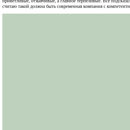
приветливые, отзывчивые, а главное терпеливые. Всё подсказал
считаю такой должна быть современная компания с компетент