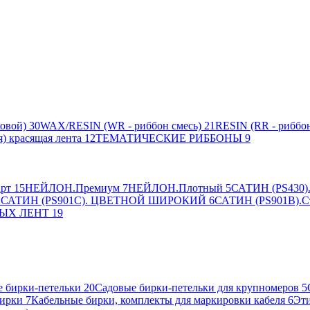
овой)
30
WAX/RESIN (WR - риббон смесь)
21
RESIN (RR - риббон
я) красящая лента
12
ТЕМАТИЧЕСКИЕ РИББОНЫ
9
рт
15
НЕЙЛОН.Премиум
7
НЕЙЛОН.Плотный
5
САТИН (PS430).
2
САТИН (PS901C). ЦВЕТНОЙ ШИРОКИЙ
6
САТИН (PS901B).С
ЫХ ЛЕНТ
19
 бирки-петельки
20
Садовые бирки-петельки для крупномеров
5
ирки
7
Кабельные бирки, комплекты для маркировки кабеля
6
Эти