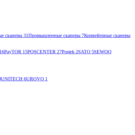
ые сканеры
31
Промышленные сканеры
7
Конвейерные сканеры
16
PayTOR
15
POSCENTER
27
Postek
2
SATO
5
SEWOO
9
UNITECH
6
UROVO
1