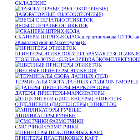
СКЛАДСКИЕ
ЛАБОРАТОРНЫЕ (ВЫСОКОТОЧНЫЕ)
ВЕСЫ С ПЕЧАТЬЮ ЭТИКЕТОК
СКАНЕРЫ ШТРИХ-КОДА
Сканер штрих-кода 1D
10
Скан
2
Комплектующие (аксессуары)
8
ПРИНТЕРЫ ЭТИКЕТОК
АТОЛ
5
BSMART
23
CITIZEN
8
7
TOSHIBA
30
TSC
46
URSA
3
ZEBRA
5
КОМПЛЕКТУЮЩИ
ЦВЕТНЫЕ ПРИНТЕРЫ ЭТИКЕТОК
ТЕРМИНАЛЫ СБОРА ДАННЫХ (ТСД)
POINT-MOBILE
ДАТЕРЫ, ПРИНТЕРЫ-МАРКИРАТОРЫ
ОТДЕЛИТЕЛИ (ДИСПЕНСЕРЫ) ЭТИКЕТОК
АППЛИКАТОРЫ РУЧНЫЕ
СМОТЧИКИ/РАЗМОТЧИКИ
ПРИНТЕРЫ ПЛАСТИКОВЫХ КАРТ