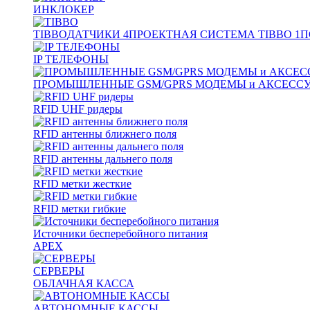
ИНКЛОКЕР
TIBBO
ДАТЧИКИ
4
ПРОЕКТНАЯ СИСТЕМА TIBBO
1
П
IP ТЕЛЕФОНЫ
ПРОМЫШЛЕННЫЕ GSM/GPRS МОДЕМЫ и АКСЕСС
RFID UHF ридеры
RFID антенны ближнего поля
RFID антенны дальнего поля
RFID метки жесткие
RFID метки гибкие
Источники бесперебойного питания
APEX
СЕРВЕРЫ
ОБЛАЧНАЯ КАССА
АВТОНОМНЫЕ КАССЫ