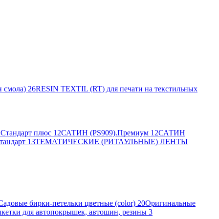
 смола)
26
RESIN TEXTIL (RT) для печати на текстильных
Стандарт плюс
12
САТИН (PS909).Премиум
12
САТИН
тандарт
13
ТЕМАТИЧЕСКИЕ (РИТАУЛЬНЫЕ) ЛЕНТЫ
Садовые бирки-петельки цветные (color)
20
Оригинальные
кетки для автопокрышек, автошин, резины
3