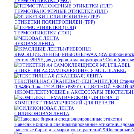
ТЕРМОЭТИКЕТКИ (ЭКО)
ТЕРМОТРАНСФЕРНЫЕ ЭТИКЕТКИ (ПЛГ)
ЭТИКЕТКИ ПОЛИПРОПИЛЕН (TPP)
ТЕРМОЭТИКЕТКИ (ТОП)
ЧЕКОВАЯ ЛЕНТА
КРАСЯЩИЕ ЛЕНТЫ (РИББОНЫ)
WAX (RW риббон воск
лентах
38
HSF для датеров и маркираторов
9
Color (цветна
ЭТИКЕТКИ А4 САМОКЛЕЯЩИЕСЯ MULTILABEL
ТЕКСТИЛЬНАЯ (ТКАНЕВАЯ) ЛЕНТА
НЕЙЛОН.Станда
(PS486).Люкс
12
САТИН (PS901C). ЦВЕТНОЙ УЗКИЙ
6
16
КОМПЛЕКТУЮЩИЕ и АКСЕССУАРЫ ТЕКСТИЛЬН
КОМПЛЕКТ ТЕМАТИЧЕСКИЙ ДЛЯ ПЕЧАТИ
СИЛИКОНОВАЯ ЛЕНТА
Навесные бирки и специализированные этикетки
Садовые
навесные бирки для маркировки растений
9
Ювелирные б