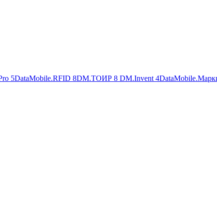
Pro
5
DataMobile.RFID
8
DM.ТОИР
8
DM.Invent
4
DataMobile.Марк