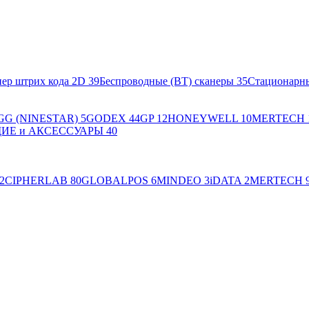
ер штрих кода 2D
39
Беспроводные (BT) сканеры
35
Стационарн
GG (NINESTAR)
5
GODEX
44
GP
12
HONEYWELL
10
MERTECH
Е и АКСЕССУАРЫ
40
2
CIPHERLAB
80
GLOBALPOS
6
MINDEO
3
iDATA
2
MERTECH