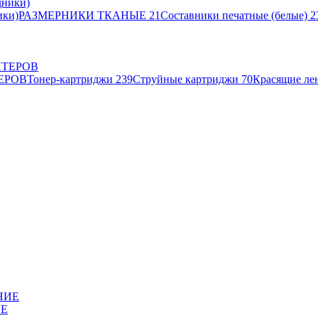
ики)
РАЗМЕРНИКИ ТКАНЫЕ
21
Составники печатные (белые)
2
ЕРОВ
Тонер-картриджи
239
Струйные картриджи
70
Красящие ле
ИЕ