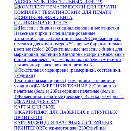
АКСЕССУАРЫ ТЕКСТИЛЬНЫХ ЛЕНТ
19
КОМПЛЕКТ ТЕМАТИЧЕСКИЙ ДЛЯ ПЕЧАТИ
СИЛИКОНОВАЯ ЛЕНТА
Навесные бирки и специализированные
этикетки
Садовые бирки-петельки
20
Садовые бирки-
петельки для крупномеров
5
Садовые бирки-петельки
цветные (color)
20
Оригинальные навесные бирки для
маркировки растений
9
Ювелирные бирки
7
Кабельные
бирки, комплекты для маркировки кабеля
6
Этикетки
для автопокрышек, автошин, резины
3
Текстильная маркировка (размерники, составники,
уходники)
РАЗМЕРНИКИ ТКАНЫЕ
21
Составники
печатные (белые)
23
Размерники печатные (белые)
19
Размерники печатные (черные)
14
Сетка размерная
1
КАРТЫ ДЛЯ СКУД
КАРТРИДЖИ ДЛЯ ЛАЗЕРНЫХ и СТРУЙНЫХ
ПРИНТЕРОВ
Тонер-картриджи
239
Струйные