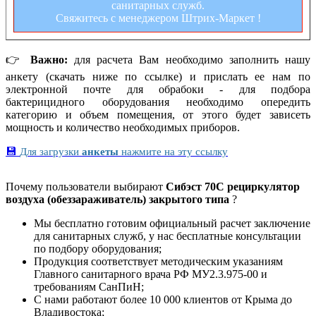
санитарных служб.
Свяжитесь с менеджером Штрих-Маркет !
👉
Важно:
для расчета Вам необходимо заполнить нашу
анкету (скачать ниже по ссылке) и прислать ее нам по
электронной почте для обрабоки - для подбора
бактерицидного оборудования необходимо опередить
категорию и объем помещения, от этого будет зависеть
мощность и количество необходимых приборов.
💾
Для загрузки
анкеты
нажмите на эту ссылку
Почему пользователи выбирают
Сибэст 70С рециркулятор
воздуха (обеззараживатель) закрытого типа
?
Мы бесплатно готовим официальный расчет заключение
для санитарных служб, у нас бесплатные консультации
по подбору оборудования;
Продукция соответствует методическим указаниям
Главного санитарного врача РФ МУ2.3.975-00 и
требованиям СанПиН;
С нами работают более 10 000 клиентов от Крыма до
Владивостока;