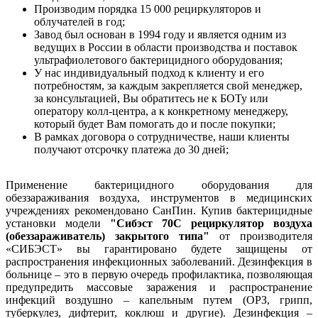
Производим порядка 15 000 рециркуляторов и
облучателей в год;
Завод был основан в 1994 году и является одним из
ведущих в России в области производства и поставок
ультрафиолетового бактерицидного оборудования;
У нас индивидуальный подход к клиенту и его
потребностям, за каждым закрепляется свой менеджер,
за консультацией, Вы обратитесь не к БОТу или
оператору колл-центра, а к конкретному менеджеру,
который будет Вам помогать до и после покупки;
В рамках договора о сотрудничестве, наши клиенты
получают отсрочку платежа до 30 дней;
Применение бактерицидного оборудования для
обеззараживания воздуха, инструментов в медицинских
учреждениях рекомендовано СанПин. Купив бактерицидные
установки модели
"Сибэст 70С рециркулятор воздуха
(обеззараживатель) закрытого типа"
от производителя
«СИБЭСТ» вы гарантировано будете защищены от
распространения инфекционных заболеваний. Дезинфекция в
больнице – это в первую очередь профилактика, позволяющая
предупредить массовые заражения и распространение
инфекций воздушно – капельным путем (ОРЗ, грипп,
туберкулез, дифтерит, коклюш и другие). Дезинфекция –