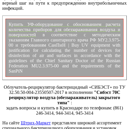
верный шаг на пути к предупреждению внутрибольничных
инфекций.
Купить УФ-оборудование с обоснованием расчета
количества приборов для обеззараживания воздуха и
поверхностей
в соответствие с методическим
указаниям Главного санитарного врача РФ МУ2.3.975-
00 и требованиям СанПиН | Buy UV equipment with
justification for calculating the number of devices for
disinfection of air and surfaces in accordance with the
guidelines of the Chief Sanitary Doctor of the Russian
Federation MU2.3.975-00 and the requirements of the
SanPiN
Облучатель-рециркулятор бактерицидный «СИБЭСТ» по ТУ
32.50.50-004-23550507-2017 в исполнении
"Сибэст 70С
рециркулятор воздуха (обеззараживатель) закрытого
типа"
:
задать вопросы и купить в Краснодаре по телефонам: (861)
246-3414, 944-3414, 945-3414
На сайте
Штрих-Маркет
представлен широкий ассортимент
специального бактерицидного оборудования и установок