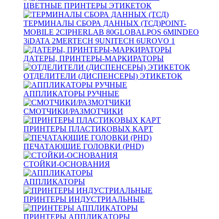
ЦВЕТНЫЕ ПРИНТЕРЫ ЭТИКЕТОК
ТЕРМИНАЛЫ СБОРА ДАННЫХ (ТСД)
POINT-
MOBILE
2
CIPHERLAB
80
GLOBALPOS
6
MINDEO
3
iDATA
2
MERTECH
9
UNITECH
6
UROVO
1
ДАТЕРЫ, ПРИНТЕРЫ-МАРКИРАТОРЫ
ОТДЕЛИТЕЛИ (ДИСПЕНСЕРЫ) ЭТИКЕТОК
АППЛИКАТОРЫ РУЧНЫЕ
СМОТЧИКИ/РАЗМОТЧИКИ
ПРИНТЕРЫ ПЛАСТИКОВЫХ КАРТ
ПЕЧАТАЮЩИЕ ГОЛОВКИ (PHD)
СТОЙКИ-ОСНОВАНИЯ
АППЛИКАТОРЫ
ПРИНТЕРЫ ИНДУСТРИАЛЬНЫЕ
ПРИНТЕРЫ АППЛИКАТОРЫ