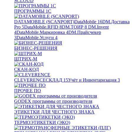
SCLOUD
ПРОГРАММЫ 1С
DATAMOBILE (SCANPORT)
DataMobile
16
DM.Доставка
Pro
5
DataMobile.RFID
8
DM.ТОИР
8
DM.Invent
4
DataMobile.Маркировка
4
DM.Прайсчекер
3
DataMobile.Услуги
4
БИЗНЕС-РЕШЕНИЯ
ШТРИХ-М
СКАН-КОД
CLEVERENCE
СКЛАД
15
Учёт и Инвентаризация
3
ПРОЧЕЕ ПО
GODEX программы от производителя
ЭТИКЕТКИ ДЛЯ ЧЕСТНОГО ЗНАКА
ТЕРМОЭТИКЕТКИ (ЭКО)