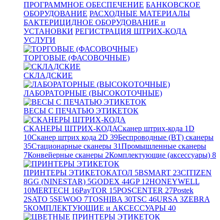
ПРОГРАММНОЕ ОБЕСПЕЧЕНИЕ
БАНКОВСКОЕ
ОБОРУДОВАНИЕ
РАСХОДНЫЕ МАТЕРИАЛЫ
БАКТЕРИЦИДНОЕ ОБОРУДОВАНИЕ и
УСТАНОВКИ
РЕГИСТРАЦИЯ ШТРИХ-КОДА
УСЛУГИ
ТОРГОВЫЕ (ФАСОВОЧНЫЕ)
СКЛАДСКИЕ
ЛАБОРАТОРНЫЕ (ВЫСОКОТОЧНЫЕ)
ВЕСЫ С ПЕЧАТЬЮ ЭТИКЕТОК
СКАНЕРЫ ШТРИХ-КОДА
Сканер штрих-кода 1D
10
Сканер штрих кода 2D
39
Беспроводные (BT) сканеры
35
Стационарные сканеры
31
Промышленные сканеры
7
Конвейерные сканеры
2
Комплектующие (аксессуары)
8
ПРИНТЕРЫ ЭТИКЕТОК
АТОЛ
5
BSMART
23
CITIZEN
8
GG (NINESTAR)
5
GODEX
44
GP
12
HONEYWELL
10
MERTECH
16
PayTOR
15
POSCENTER
27
Postek
2
SATO
5
SEWOO
7
TOSHIBA
30
TSC
46
URSA
3
ZEBRA
5
КОМПЛЕКТУЮЩИЕ и АКСЕССУАРЫ
40