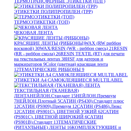
ТЕРМОТРАНСФЕРНЫЕ ЭТИКЕТКИ (ПЛГ)
ЭТИКЕТКИ ПОЛИПРОПИЛЕН (TPP)
ТЕРМОЭТИКЕТКИ (ТОП)
ЧЕКОВАЯ ЛЕНТА
КРАСЯЩИЕ ЛЕНТЫ (РИББОНЫ)
WAX (RW риббон
восковой)
30
WAX/RESIN (WR - риббон смесь)
21
RESIN
(RR - риббон смола)
26
RESIN TEXTIL (RT) для печати
на текстильных лентах
38
HSF для датеров и
маркираторов
9
Color (цветная) красящая лента
12
ТЕМАТИЧЕСКИЕ РИББОНЫ
9
ЭТИКЕТКИ А4 САМОКЛЕЯЩИЕСЯ MULTILABEL
ТЕКСТИЛЬНАЯ (ТКАНЕВАЯ)
ЛЕНТА
НЕЙЛОН.Стандарт
15
НЕЙЛОН.Премиум
7
НЕЙЛОН.Плотный
5
САТИН (PS430).Стандарт плюс
12
САТИН (PS909).Премиум
12
САТИН (PS486).Люкс
12
САТИН (PS901C). ЦВЕТНОЙ УЗКИЙ
62
САТИН
(PS901C). ЦВЕТНОЙ ШИРОКИЙ
6
САТИН
(PS901B).Стандарт
13
ТЕМАТИЧЕСКИЕ
(РИТАУЛЬНЫЕ) ЛЕНТЫ
16
КОМПЛЕКТУЮЩИЕ и