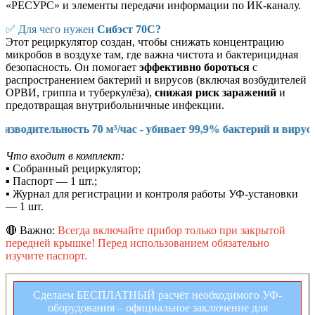
«РЕСУРС» и элементы передачи информации по ИК-каналу.
✅
Для чего нужен
Сибэст 70С?
Этот рециркулятор создан, чтобы снижать концентрацию
микробов в воздухе там, где важна чистота и бактерицидная
безопасность. Он помогает
эффективно бороться
с
распространением бактерий и вирусов (включая возбудителей
ОРВИ, гриппа и туберкулёза),
снижая риск заражений
и
предотвращая внутрибольничные инфекции.
³/час - убивает 99,9% бактерий и вирусов (ГРИПП, ОРВИ, т
Что входит в комплект:
▪
Собранный рециркулятор;
▪
Паспорт — 1 шт.;
▪
Журнал для регистрации и контроля работы УФ-установки
— 1 шт.
🔴 Важно:
Всегда включайте прибор только при закрытой
передней крышке! Перед использованием обязательно
изучите паспорт.
Сделаем БЕСПЛАТНЫЙ расчёт необходимого УФ-
оборудования – официальное заключение для