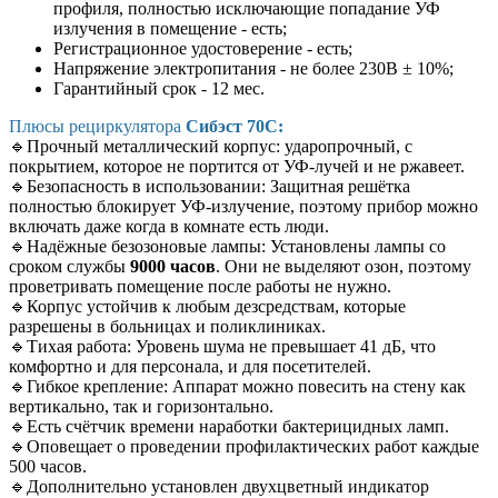
профиля, полностью исключающие попадание УФ
излучения в помещение - есть;
Регистрационное удостоверение - есть;
Напряжение электропитания - не более 230В ± 10%;
Гарантийный срок - 12 мес.
Плюсы рециркулятора
Сибэст 70С:
🔹
Прочный металлический корпус:
ударопрочный, с
покрытием, которое не портится от УФ-лучей и не ржавеет.
🔹
Безопасность в использовании: Защитная решётка
полностью блокирует УФ-излучение, поэтому прибор можно
включать даже когда в комнате есть люди.
🔹
Надёжные безозоновые лампы: Установлены лампы со
сроком службы
9000 часов
. Они не выделяют озон, поэтому
проветривать помещение после работы не нужно.
🔹
Корпус устойчив к любым дезсредствам, которые
разрешены в больницах и поликлиниках.
🔹
Тихая работа: Уровень шума не превышает 41 дБ, что
комфортно и для персонала, и для посетителей.
🔹
Гибкое крепление: Аппарат можно повесить на стену как
вертикально, так и горизонтально.
🔹Есть счётчик времени наработки бактерицидных ламп.
🔹Оповещает о проведении профилактических работ каждые
500 часов.
🔹Дополнительно установлен двухцветный индикатор