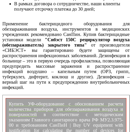
В рамках договора о сотрудничестве, наши клиенты
получают отсрочку платежа до 30 дней;
Применение бактерицидного оборудования для
обеззараживания воздуха, инструментов в медицинских
учреждениях рекомендовано СанПин. Купив бактерицидные
установки модели
"Сибэст 150С рециркулятор воздуха
(обеззараживатель) закрытого типа"
от производителя
«СИБЭСТ» вы гарантировано будете защищены от
распространения инфекционных заболеваний. Дезинфекция в
больнице – это в первую очередь профилактика, позволяющая
предупредить массовые заражения и распространение
инфекций воздушно – капельным путем (ОРЗ, грипп,
туберкулез, дифтерит, коклюш и другие). Дезинфекция –
верный шаг на пути к предупреждению внутрибольничных
инфекций.
Купить УФ-оборудование с обоснованием расчета
количества приборов для обеззараживания воздуха и
поверхностей
в соответствие с методическим
указаниям Главного санитарного врача РФ МУ2.3.975-
00 и требованиям СанПиН | Buy UV equipment with
justification for calculating the number of devices for