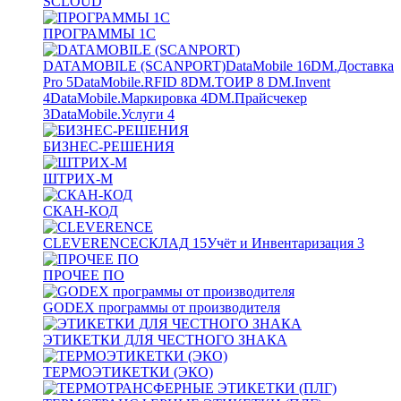
SCLOUD
ПРОГРАММЫ 1С
DATAMOBILE (SCANPORT)
DataMobile
16
DM.Доставка
Pro
5
DataMobile.RFID
8
DM.ТОИР
8
DM.Invent
4
DataMobile.Маркировка
4
DM.Прайсчекер
3
DataMobile.Услуги
4
БИЗНЕС-РЕШЕНИЯ
ШТРИХ-М
СКАН-КОД
CLEVERENCE
СКЛАД
15
Учёт и Инвентаризация
3
ПРОЧЕЕ ПО
GODEX программы от производителя
ЭТИКЕТКИ ДЛЯ ЧЕСТНОГО ЗНАКА
ТЕРМОЭТИКЕТКИ (ЭКО)