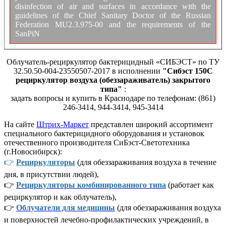
disinfection of air and surfaces in accordance with the
guidelines of the Chief Sanitary Doctor of the Russian
Federation MU2.3.975-00 and the requirements of the
SanPiN
Облучатель-рециркулятор бактерицидный «СИБЭСТ» по ТУ
32.50.50-004-23550507-2017 в исполнении
"Сибэст 150С
рециркулятор воздуха (обеззараживатель) закрытого
типа"
:
задать вопросы и купить в Краснодаре по телефонам: (861)
246-3414, 944-3414, 945-3414
На сайте
Штрих-Маркет
представлен широкий ассортимент
специального бактерицидного оборудования и установок
отечественного производителя СиБэст-Светотехника
(г.Новосибирск):
👉
Рециркуляторы
(для обеззараживания воздуха в течение
дня, в присутствии людей),
👉
Рециркуляторы комбинированного типа
(работает как
рециркулятор и как облучатель),
👉
Облучатели для медицины
(для обеззараживания воздуха
и поверхностей лечебно-профилактических учреждений, в