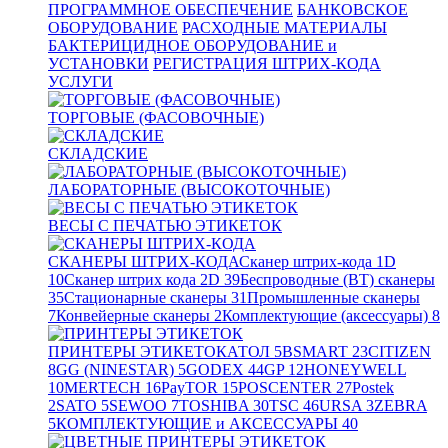
ПРОГРАММНОЕ ОБЕСПЕЧЕНИЕ
БАНКОВСКОЕ
ОБОРУДОВАНИЕ
РАСХОДНЫЕ МАТЕРИАЛЫ
БАКТЕРИЦИДНОЕ ОБОРУДОВАНИЕ и
УСТАНОВКИ
РЕГИСТРАЦИЯ ШТРИХ-КОДА
УСЛУГИ
ТОРГОВЫЕ (ФАСОВОЧНЫЕ)
СКЛАДСКИЕ
ЛАБОРАТОРНЫЕ (ВЫСОКОТОЧНЫЕ)
ВЕСЫ С ПЕЧАТЬЮ ЭТИКЕТОК
СКАНЕРЫ ШТРИХ-КОДА
Сканер штрих-кода 1D
10
Сканер штрих кода 2D
39
Беспроводные (BT) сканеры
35
Стационарные сканеры
31
Промышленные сканеры
7
Конвейерные сканеры
2
Комплектующие (аксессуары)
8
ПРИНТЕРЫ ЭТИКЕТОК
АТОЛ
5
BSMART
23
CITIZEN
8
GG (NINESTAR)
5
GODEX
44
GP
12
HONEYWELL
10
MERTECH
16
PayTOR
15
POSCENTER
27
Postek
2
SATO
5
SEWOO
7
TOSHIBA
30
TSC
46
URSA
3
ZEBRA
5
КОМПЛЕКТУЮЩИЕ и АКСЕССУАРЫ
40