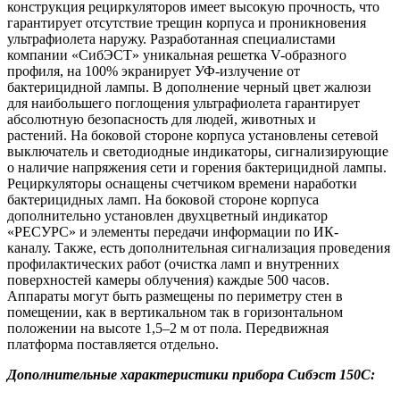
конструкция рециркуляторов имеет высокую прочность, что
гарантирует отсутствие трещин корпуса и проникновения
ультрафиолета наружу. Разработанная специалистами
компании «СибЭСТ» уникальная решетка V-образного
профиля, на 100% экранирует УФ-излучение от
бактерицидной лампы. В дополнение черный цвет жалюзи
для наибольшего поглощения ультрафиолета гарантирует
абсолютную безопасность для людей, животных и
растений. На боковой стороне корпуса установлены сетевой
выключатель и светодиодные индикаторы, сигнализирующие
о наличие напряжения сети и горения бактерицидной лампы.
Рециркуляторы оснащены счетчиком времени наработки
бактерицидных ламп. На боковой стороне корпуса
дополнительно установлен двухцветный индикатор
«РЕСУРС» и элементы передачи информации по ИК-
каналу. Также, есть дополнительная сигнализация проведения
профилактических работ (очистка ламп и внутренних
поверхностей камеры облучения) каждые 500 часов.
Аппараты могут быть размещены по периметру стен в
помещении, как в вертикальном так в горизонтальном
положении на высоте 1,5–2 м от пола. Передвижная
платформа поставляется отдельно.
Дополнительные характеристики прибора Сибэст 150С: