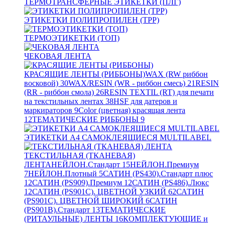
ТЕРМОТРАНСФЕРНЫЕ ЭТИКЕТКИ (ПЛГ)
ЭТИКЕТКИ ПОЛИПРОПИЛЕН (TPP)
ТЕРМОЭТИКЕТКИ (ТОП)
ЧЕКОВАЯ ЛЕНТА
КРАСЯЩИЕ ЛЕНТЫ (РИББОНЫ)
WAX (RW риббон
восковой)
30
WAX/RESIN (WR - риббон смесь)
21
RESIN
(RR - риббон смола)
26
RESIN TEXTIL (RT) для печати
на текстильных лентах
38
HSF для датеров и
маркираторов
9
Color (цветная) красящая лента
12
ТЕМАТИЧЕСКИЕ РИББОНЫ
9
ЭТИКЕТКИ А4 САМОКЛЕЯЩИЕСЯ MULTILABEL
ТЕКСТИЛЬНАЯ (ТКАНЕВАЯ)
ЛЕНТА
НЕЙЛОН.Стандарт
15
НЕЙЛОН.Премиум
7
НЕЙЛОН.Плотный
5
САТИН (PS430).Стандарт плюс
12
САТИН (PS909).Премиум
12
САТИН (PS486).Люкс
12
САТИН (PS901C). ЦВЕТНОЙ УЗКИЙ
62
САТИН
(PS901C). ЦВЕТНОЙ ШИРОКИЙ
6
САТИН
(PS901B).Стандарт
13
ТЕМАТИЧЕСКИЕ
(РИТАУЛЬНЫЕ) ЛЕНТЫ
16
КОМПЛЕКТУЮЩИЕ и