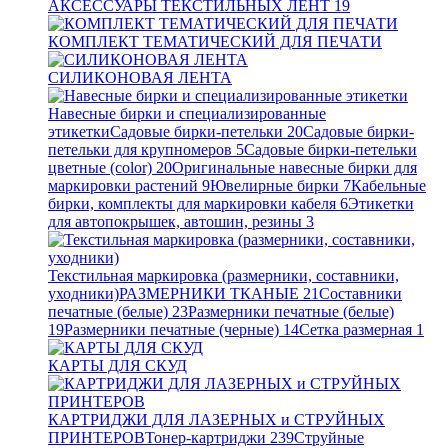
АКСЕССУАРЫ ТЕКСТИЛЬНЫХ ЛЕНТ
19
КОМПЛЕКТ ТЕМАТИЧЕСКИЙ ДЛЯ ПЕЧАТИ
СИЛИКОНОВАЯ ЛЕНТА
Навесные бирки и специализированные
этикетки
Садовые бирки-петельки
20
Садовые бирки-
петельки для крупномеров
5
Садовые бирки-петельки
цветные (color)
20
Оригинальные навесные бирки для
маркировки растений
9
Ювелирные бирки
7
Кабельные
бирки, комплекты для маркировки кабеля
6
Этикетки
для автопокрышек, автошин, резины
3
Текстильная маркировка (размерники, составники,
уходники)
РАЗМЕРНИКИ ТКАНЫЕ
21
Составники
печатные (белые)
23
Размерники печатные (белые)
19
Размерники печатные (черные)
14
Сетка размерная
1
КАРТЫ ДЛЯ СКУД
КАРТРИДЖИ ДЛЯ ЛАЗЕРНЫХ и СТРУЙНЫХ
ПРИНТЕРОВ
Тонер-картриджи
239
Струйные