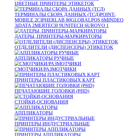
ЦВЕТНЫЕ ПРИНТЕРЫ ЭТИКЕТОК
ТЕРМИНАЛЫ СБОРА ДАННЫХ (ТСД)
POINT-
MOBILE
2
CIPHERLAB
80
GLOBALPOS
6
MINDEO
3
iDATA
2
MERTECH
9
UNITECH
6
UROVO
1
ДАТЕРЫ, ПРИНТЕРЫ-МАРКИРАТОРЫ
ОТДЕЛИТЕЛИ (ДИСПЕНСЕРЫ) ЭТИКЕТОК
АППЛИКАТОРЫ РУЧНЫЕ
СМОТЧИКИ/РАЗМОТЧИКИ
ПРИНТЕРЫ ПЛАСТИКОВЫХ КАРТ
ПЕЧАТАЮЩИЕ ГОЛОВКИ (PHD)
СТОЙКИ-ОСНОВАНИЯ
АППЛИКАТОРЫ
ПРИНТЕРЫ ИНДУСТРИАЛЬНЫЕ
ПРИНТЕРЫ АППЛИКАТОРЫ