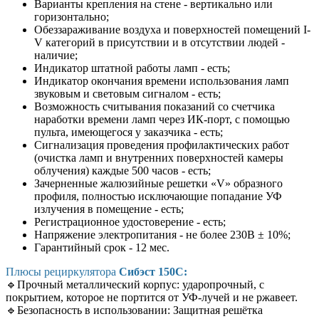
Варианты крепления на стене - вертикально или
горизонтально;
Обеззараживание воздуха и поверхностей помещений I-
V категорий в присутствии и в отсутствии людей -
наличие;
Индикатор штатной работы ламп - есть;
Индикатор окончания времени использования ламп
звуковым и световым сигналом - есть;
Возможность считывания показаний со счетчика
наработки времени ламп через ИК-порт, с помощью
пульта, имеющегося у заказчика - есть;
Сигнализация проведения профилактических работ
(очистка ламп и внутренних поверхностей камеры
облучения) каждые 500 часов - есть;
Зачерненные жалюзийные решетки «V» образного
профиля, полностью исключающие попадание УФ
излучения в помещение - есть;
Регистрационное удостоверение - есть;
Напряжение электропитания - не более 230В ± 10%;
Гарантийный срок - 12 мес.
Плюсы рециркулятора
Сибэст 150С:
🔹
Прочный металлический корпус:
ударопрочный, с
покрытием, которое не портится от УФ-лучей и не ржавеет.
🔹
Безопасность в использовании: Защитная решётка