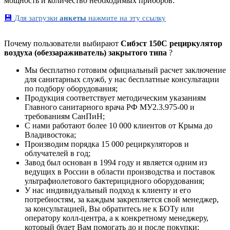
мощность и количество необходимых приборов.
💾
Для загрузки
анкеты
нажмите на эту ссылку
Почему пользователи выбирают
Сибэст 150С рециркулятор
воздуха (обеззараживатель) закрытого типа
?
Мы бесплатно готовим официальный расчет заключение
для санитарных служб, у нас бесплатные консультации
по подбору оборудования;
Продукция соответствует методическим указаниям
Главного санитарного врача РФ МУ2.3.975-00 и
требованиям СанПиН;
С нами работают более 10 000 клиентов от Крыма до
Владивостока;
Производим порядка 15 000 рециркуляторов и
облучателей в год;
Завод был основан в 1994 году и является одним из
ведущих в России в области производства и поставок
ультрафиолетового бактерицидного оборудования;
У нас индивидуальный подход к клиенту и его
потребностям, за каждым закрепляется свой менеджер,
за консультацией, Вы обратитесь не к БОТу или
оператору колл-центра, а к конкретному менеджеру,
который будет Вам помогать до и после покупки;