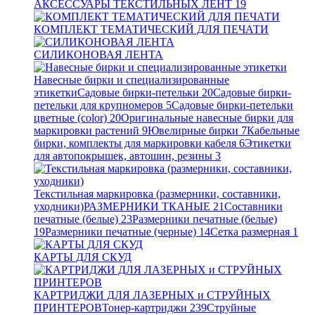
АКСЕССУАРЫ ТЕКСТИЛЬНЫХ ЛЕНТ
19
КОМПЛЕКТ ТЕМАТИЧЕСКИЙ ДЛЯ ПЕЧАТИ
СИЛИКОНОВАЯ ЛЕНТА
Навесные бирки и специализированные
этикетки
Садовые бирки-петельки
20
Садовые бирки-
петельки для крупномеров
5
Садовые бирки-петельки
цветные (color)
20
Оригинальные навесные бирки для
маркировки растений
9
Ювелирные бирки
7
Кабельные
бирки, комплекты для маркировки кабеля
6
Этикетки
для автопокрышек, автошин, резины
3
Текстильная маркировка (размерники, составники,
уходники)
РАЗМЕРНИКИ ТКАНЫЕ
21
Составники
печатные (белые)
23
Размерники печатные (белые)
19
Размерники печатные (черные)
14
Сетка размерная
1
КАРТЫ ДЛЯ СКУД
КАРТРИДЖИ ДЛЯ ЛАЗЕРНЫХ и СТРУЙНЫХ
ПРИНТЕРОВ
Тонер-картриджи
239
Струйные