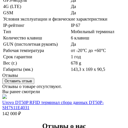
GPS-модуль
Да
4G (LTE)
Да
GSM
Да
Условия эксплуатации и физические характеристики
IP-рейтинг
IP 67
Тип
Мобильный терминал
Количество клавиш
6 клавиш
GUN (пистолетная рукоять)
Да
Рабочая температура
от -20°C до +60°C
Срок гарантии
1 год
Вес (г.)
678 g
Габариты (мм.)
143,3 x 169 x 90,5
Отзывы
Оставить отзыв
Отзывы о товаре отсутствуют.
Вы ранее смотрели
Urovo DT50P RFID терминал сбора данных DT50P-
SH7S11E4031
142 000
₽
Отзывы о нас