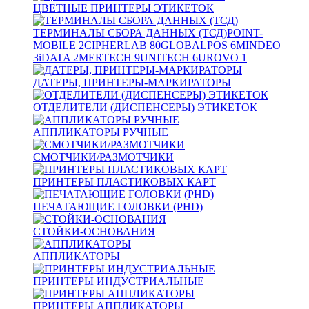
ЦВЕТНЫЕ ПРИНТЕРЫ ЭТИКЕТОК
ТЕРМИНАЛЫ СБОРА ДАННЫХ (ТСД)
POINT-
MOBILE
2
CIPHERLAB
80
GLOBALPOS
6
MINDEO
3
iDATA
2
MERTECH
9
UNITECH
6
UROVO
1
ДАТЕРЫ, ПРИНТЕРЫ-МАРКИРАТОРЫ
ОТДЕЛИТЕЛИ (ДИСПЕНСЕРЫ) ЭТИКЕТОК
АППЛИКАТОРЫ РУЧНЫЕ
СМОТЧИКИ/РАЗМОТЧИКИ
ПРИНТЕРЫ ПЛАСТИКОВЫХ КАРТ
ПЕЧАТАЮЩИЕ ГОЛОВКИ (PHD)
СТОЙКИ-ОСНОВАНИЯ
АППЛИКАТОРЫ
ПРИНТЕРЫ ИНДУСТРИАЛЬНЫЕ
ПРИНТЕРЫ АППЛИКАТОРЫ