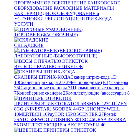
ПРОГРАММНОЕ ОБЕСПЕЧЕНИЕ
БАНКОВСКОЕ
ОБОРУДОВАНИЕ
РАСХОДНЫЕ МАТЕРИАЛЫ
БАКТЕРИЦИДНОЕ ОБОРУДОВАНИЕ и
УСТАНОВКИ
РЕГИСТРАЦИЯ ШТРИХ-КОДА
УСЛУГИ
ТОРГОВЫЕ (ФАСОВОЧНЫЕ)
СКЛАДСКИЕ
ЛАБОРАТОРНЫЕ (ВЫСОКОТОЧНЫЕ)
ВЕСЫ С ПЕЧАТЬЮ ЭТИКЕТОК
СКАНЕРЫ ШТРИХ-КОДА
Сканер штрих-кода 1D
10
Сканер штрих кода 2D
39
Беспроводные (BT) сканеры
35
Стационарные сканеры
31
Промышленные сканеры
7
Конвейерные сканеры
2
Комплектующие (аксессуары)
8
ПРИНТЕРЫ ЭТИКЕТОК
АТОЛ
5
BSMART
23
CITIZEN
8
GG (NINESTAR)
5
GODEX
44
GP
12
HONEYWELL
10
MERTECH
16
PayTOR
15
POSCENTER
27
Postek
2
SATO
5
SEWOO
7
TOSHIBA
30
TSC
46
URSA
3
ZEBRA
5
КОМПЛЕКТУЮЩИЕ и АКСЕССУАРЫ
40