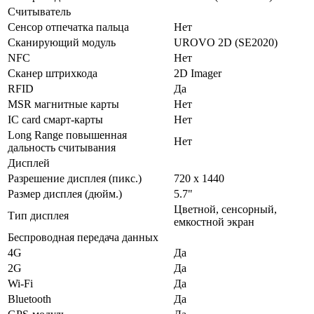
Считыватель
Сенсор отпечатка пальца
Нет
Сканирующий модуль
UROVO 2D (SE2020)
NFC
Нет
Сканер штрихкода
2D Imager
RFID
Да
MSR магнитные карты
Нет
IC card смарт-карты
Нет
Long Range повышенная
Нет
дальность считывания
Дисплей
Разрешение дисплея (пикс.)
720 x 1440
Размер дисплея (дюйм.)
5.7"
Цветной, сенсорный,
Тип дисплея
емкостной экран
Беспроводная передача данных
4G
Да
2G
Да
Wi-Fi
Да
Bluetooth
Да