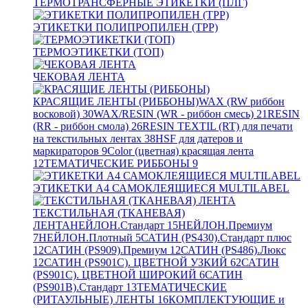
ТЕРМОТРАНСФЕРНЫЕ ЭТИКЕТКИ (ПЛГ)
ЭТИКЕТКИ ПОЛИПРОПИЛЕН (TPP)
ТЕРМОЭТИКЕТКИ (ТОП)
ЧЕКОВАЯ ЛЕНТА
КРАСЯЩИЕ ЛЕНТЫ (РИББОНЫ)
WAX (RW риббон
восковой)
30
WAX/RESIN (WR - риббон смесь)
21
RESIN
(RR - риббон смола)
26
RESIN TEXTIL (RT) для печати
на текстильных лентах
38
HSF для датеров и
маркираторов
9
Color (цветная) красящая лента
12
ТЕМАТИЧЕСКИЕ РИББОНЫ
9
ЭТИКЕТКИ А4 САМОКЛЕЯЩИЕСЯ MULTILABEL
ТЕКСТИЛЬНАЯ (ТКАНЕВАЯ)
ЛЕНТА
НЕЙЛОН.Стандарт
15
НЕЙЛОН.Премиум
7
НЕЙЛОН.Плотный
5
САТИН (PS430).Стандарт плюс
12
САТИН (PS909).Премиум
12
САТИН (PS486).Люкс
12
САТИН (PS901C). ЦВЕТНОЙ УЗКИЙ
62
САТИН
(PS901C). ЦВЕТНОЙ ШИРОКИЙ
6
САТИН
(PS901B).Стандарт
13
ТЕМАТИЧЕСКИЕ
(РИТАУЛЬНЫЕ) ЛЕНТЫ
16
КОМПЛЕКТУЮЩИЕ и