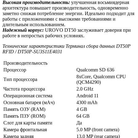
Высокая производительность:
улучшенная восьмиядерная
архитектура повышает производительность, одновременно
заметно снижая потребление энергии. Идеально подходит для
работы с приложениями с высокими требованиями и
длительным использованием.
Надежный корпус:
UROVO DT50 заслуживает доверия при
работе в непростых рабочих условиях.
Технические характеристики Терминал сбора данных DT50P
RFID / DT50P-SU3S11E4031
Производительность
Процессор
Qualcomm SD 636
8xCore, Qualcomm CPU
Тип процессора
(QCM4290)
Частота процессора
2.0 GHz
Операционная система
Android 11
Основная батарея (мАч)
4300 mAh
Память ОЗУ (RAM)
4 GB
Память ПЗУ (ROM)
64 GB
Слот для карты памяти
Да
Камера фронтальная
5.0 MP (front camera)
Камера задняя
13.0 MP (rear camera)