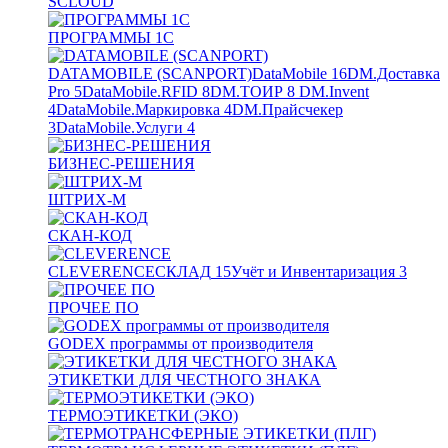
SCLOUD
ПРОГРАММЫ 1С
DATAMOBILE (SCANPORT)
DataMobile
16
DM.Доставка
Pro
5
DataMobile.RFID
8
DM.ТОИР
8
DM.Invent
4
DataMobile.Маркировка
4
DM.Прайсчекер
3
DataMobile.Услуги
4
БИЗНЕС-РЕШЕНИЯ
ШТРИХ-М
СКАН-КОД
CLEVERENCE
СКЛАД
15
Учёт и Инвентаризация
3
ПРОЧЕЕ ПО
GODEX программы от производителя
ЭТИКЕТКИ ДЛЯ ЧЕСТНОГО ЗНАКА
ТЕРМОЭТИКЕТКИ (ЭКО)