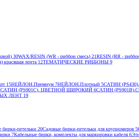
овой)
30
WAX/RESIN (WR - риббон смесь)
21
RESIN (RR - риббон
я) красящая лента
12
ТЕМАТИЧЕСКИЕ РИББОНЫ
9
рт
15
НЕЙЛОН.Премиум
7
НЕЙЛОН.Плотный
5
САТИН (PS430).
2
САТИН (PS901C). ЦВЕТНОЙ ШИРОКИЙ
6
САТИН (PS901B).С
ЫХ ЛЕНТ
19
 бирки-петельки
20
Садовые бирки-петельки для крупномеров
5
ирки
7
Кабельные бирки, комплекты для маркировки кабеля
6
Эти