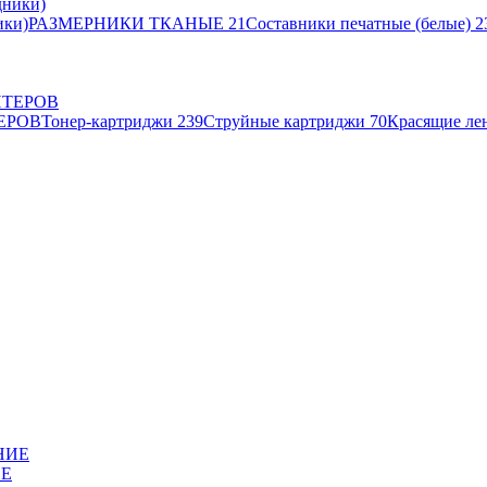
ики)
РАЗМЕРНИКИ ТКАНЫЕ
21
Составники печатные (белые)
2
ЕРОВ
Тонер-картриджи
239
Струйные картриджи
70
Красящие ле
ИЕ