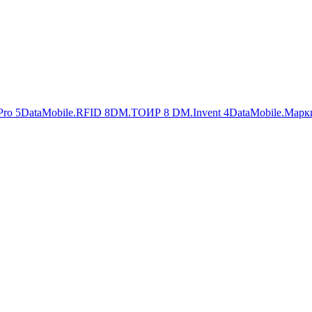
Pro
5
DataMobile.RFID
8
DM.ТОИР
8
DM.Invent
4
DataMobile.Марк