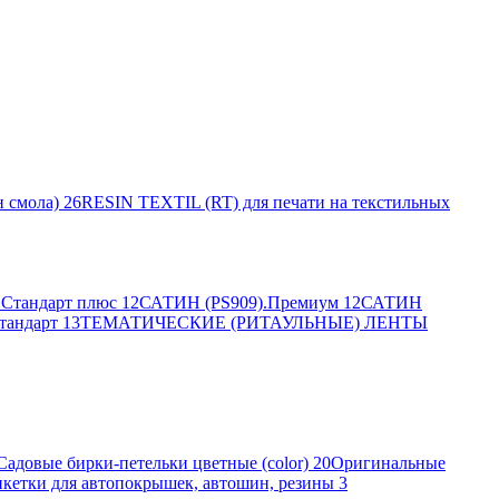
 смола)
26
RESIN TEXTIL (RT) для печати на текстильных
Стандарт плюс
12
САТИН (PS909).Премиум
12
САТИН
тандарт
13
ТЕМАТИЧЕСКИЕ (РИТАУЛЬНЫЕ) ЛЕНТЫ
Садовые бирки-петельки цветные (color)
20
Оригинальные
кетки для автопокрышек, автошин, резины
3