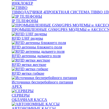
ИНКЛОКЕР
TIBBO
ДАТЧИКИ
4
ПРОЕКТНАЯ СИСТЕМА TIBBO
1
П
IP ТЕЛЕФОНЫ
ПРОМЫШЛЕННЫЕ GSM/GPRS МОДЕМЫ и АКСЕСС
RFID UHF ридеры
RFID антенны ближнего поля
RFID антенны дальнего поля
RFID метки жесткие
RFID метки гибкие
Источники бесперебойного питания
APEX
СЕРВЕРЫ
ОБЛАЧНАЯ КАССА
АВТОНОМНЫЕ КАССЫ