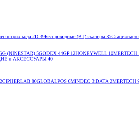
ер штрих кода 2D
39
Беспроводные (BT) сканеры
35
Стационарн
GG (NINESTAR)
5
GODEX
44
GP
12
HONEYWELL
10
MERTECH
Е и АКСЕССУАРЫ
40
2
CIPHERLAB
80
GLOBALPOS
6
MINDEO
3
iDATA
2
MERTECH