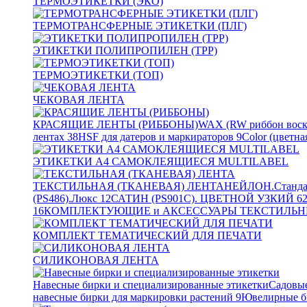
ТЕРМОЭТИКЕТКИ (ЭКО)
ТЕРМОТРАНСФЕРНЫЕ ЭТИКЕТКИ (ПЛГ)
ЭТИКЕТКИ ПОЛИПРОПИЛЕН (TPP)
ТЕРМОЭТИКЕТКИ (ТОП)
ЧЕКОВАЯ ЛЕНТА
КРАСЯЩИЕ ЛЕНТЫ (РИББОНЫ)
WAX (RW риббон воск
лентах
38
HSF для датеров и маркираторов
9
Color (цветна
ЭТИКЕТКИ А4 САМОКЛЕЯЩИЕСЯ MULTILABEL
ТЕКСТИЛЬНАЯ (ТКАНЕВАЯ) ЛЕНТА
НЕЙЛОН.Станда
(PS486).Люкс
12
САТИН (PS901C). ЦВЕТНОЙ УЗКИЙ
6
16
КОМПЛЕКТУЮЩИЕ и АКСЕССУАРЫ ТЕКСТИЛЬН
КОМПЛЕКТ ТЕМАТИЧЕСКИЙ ДЛЯ ПЕЧАТИ
СИЛИКОНОВАЯ ЛЕНТА
Навесные бирки и специализированные этикетки
Садовые
навесные бирки для маркировки растений
9
Ювелирные б