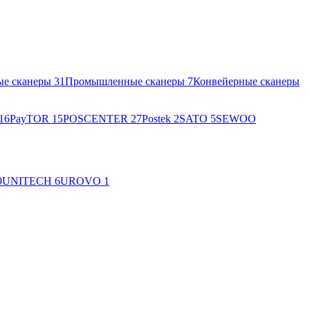
ые сканеры
31
Промышленные сканеры
7
Конвейерные сканеры
16
PayTOR
15
POSCENTER
27
Postek
2
SATO
5
SEWOO
9
UNITECH
6
UROVO
1