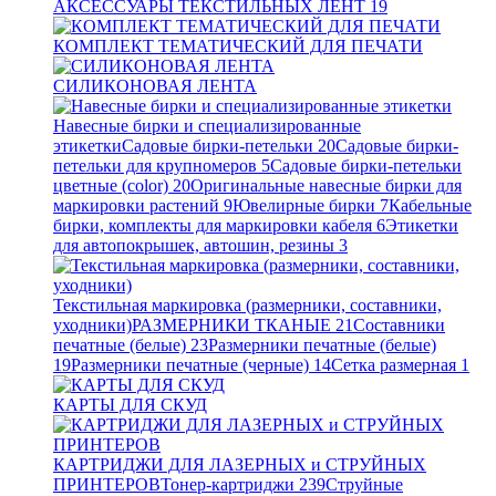
АКСЕССУАРЫ ТЕКСТИЛЬНЫХ ЛЕНТ
19
КОМПЛЕКТ ТЕМАТИЧЕСКИЙ ДЛЯ ПЕЧАТИ
СИЛИКОНОВАЯ ЛЕНТА
Навесные бирки и специализированные
этикетки
Садовые бирки-петельки
20
Садовые бирки-
петельки для крупномеров
5
Садовые бирки-петельки
цветные (color)
20
Оригинальные навесные бирки для
маркировки растений
9
Ювелирные бирки
7
Кабельные
бирки, комплекты для маркировки кабеля
6
Этикетки
для автопокрышек, автошин, резины
3
Текстильная маркировка (размерники, составники,
уходники)
РАЗМЕРНИКИ ТКАНЫЕ
21
Составники
печатные (белые)
23
Размерники печатные (белые)
19
Размерники печатные (черные)
14
Сетка размерная
1
КАРТЫ ДЛЯ СКУД
КАРТРИДЖИ ДЛЯ ЛАЗЕРНЫХ и СТРУЙНЫХ
ПРИНТЕРОВ
Тонер-картриджи
239
Струйные