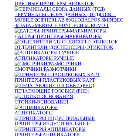
ЦВЕТНЫЕ ПРИНТЕРЫ ЭТИКЕТОК
ТЕРМИНАЛЫ СБОРА ДАННЫХ (ТСД)
POINT-
MOBILE
2
CIPHERLAB
80
GLOBALPOS
6
MINDEO
3
iDATA
2
MERTECH
9
UNITECH
6
UROVO
1
ДАТЕРЫ, ПРИНТЕРЫ-МАРКИРАТОРЫ
ОТДЕЛИТЕЛИ (ДИСПЕНСЕРЫ) ЭТИКЕТОК
АППЛИКАТОРЫ РУЧНЫЕ
СМОТЧИКИ/РАЗМОТЧИКИ
ПРИНТЕРЫ ПЛАСТИКОВЫХ КАРТ
ПЕЧАТАЮЩИЕ ГОЛОВКИ (PHD)
СТОЙКИ-ОСНОВАНИЯ
АППЛИКАТОРЫ
ПРИНТЕРЫ ИНДУСТРИАЛЬНЫЕ
ПРИНТЕРЫ АППЛИКАТОРЫ