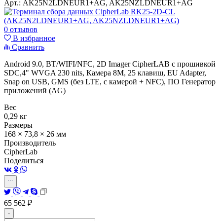
Арт.:
AK25N2LDNEUR1+AG, AK25NZLDNEUR1+AG
0 отзывов
В избранное
Сравнить
Android 9.0, BT/WIFI/NFC, 2D Imager CipherLAB с прошивкой
SDC,4" WVGA 230 nits, Камера 8M, 25 клавиш, EU Adapter,
Snap on USB, GMS (без LTE, с камерой + NFC), ПО Генератор
приложений (AG)
Вес
0,29 кг
Размеры
168 × 73,8 × 26 мм
Производитель
CipherLab
Поделиться
65 562
₽
-