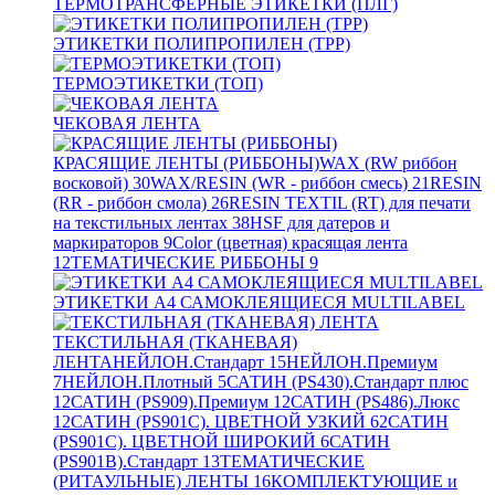
ТЕРМОТРАНСФЕРНЫЕ ЭТИКЕТКИ (ПЛГ)
ЭТИКЕТКИ ПОЛИПРОПИЛЕН (TPP)
ТЕРМОЭТИКЕТКИ (ТОП)
ЧЕКОВАЯ ЛЕНТА
КРАСЯЩИЕ ЛЕНТЫ (РИББОНЫ)
WAX (RW риббон
восковой)
30
WAX/RESIN (WR - риббон смесь)
21
RESIN
(RR - риббон смола)
26
RESIN TEXTIL (RT) для печати
на текстильных лентах
38
HSF для датеров и
маркираторов
9
Color (цветная) красящая лента
12
ТЕМАТИЧЕСКИЕ РИББОНЫ
9
ЭТИКЕТКИ А4 САМОКЛЕЯЩИЕСЯ MULTILABEL
ТЕКСТИЛЬНАЯ (ТКАНЕВАЯ)
ЛЕНТА
НЕЙЛОН.Стандарт
15
НЕЙЛОН.Премиум
7
НЕЙЛОН.Плотный
5
САТИН (PS430).Стандарт плюс
12
САТИН (PS909).Премиум
12
САТИН (PS486).Люкс
12
САТИН (PS901C). ЦВЕТНОЙ УЗКИЙ
62
САТИН
(PS901C). ЦВЕТНОЙ ШИРОКИЙ
6
САТИН
(PS901B).Стандарт
13
ТЕМАТИЧЕСКИЕ
(РИТАУЛЬНЫЕ) ЛЕНТЫ
16
КОМПЛЕКТУЮЩИЕ и