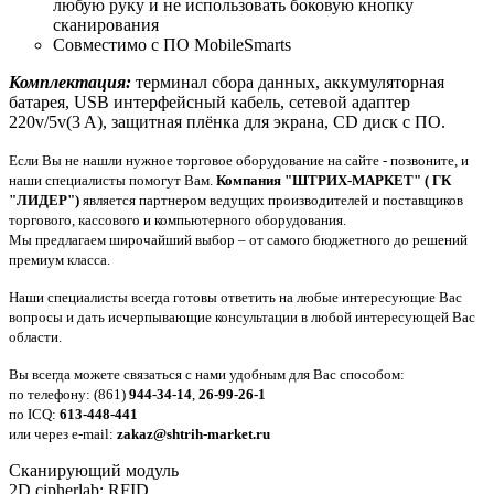
любую руку и не использовать боковую кнопку
сканирования
Совместимо с ПО MobileSmarts
Комплектация:
терминал сбора данных, аккумуляторная
батарея, USB интерфейсный кабель, сетевой адаптер
220v/5v(3 A), защитная плёнка для экрана, CD диск с ПО.
Если Вы не нашли нужное торговое оборудование на сайте - позвоните, и
наши специалисты помогут Вам.
Компания "ШТРИХ-МАРКЕТ" ( ГК
"ЛИДЕР")
является партнером ведущих производителей и поставщиков
торгового, кассового и компьютерного оборудования.
Мы предлагаем широчайший выбор – от самого бюджетного до решений
премиум класса.
Наши специалисты всегда готовы ответить на любые интересующие Вас
вопросы и дать исчерпывающие консультации в любой интересующей Вас
области.
Вы всегда можете связаться с нами удобным для Вас способом:
по телефону: (861)
944-34-14
,
26-99-26-1
по ICQ:
613-448-441
или через e-mail:
zakaz@shtrih-market.ru
Сканирующий модуль
2D cipherlab; RFID