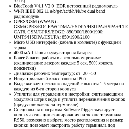
32ГБ)
BlueTooth V4.1 V2.0+EDR встроенный радиомодуль
Wi-Fi IEEE 802.11 a/b/g/n/ac/d/h/i/k/r/e dual band
радиомодуль
GPRS/GSM (WWAN) -
GSM/GPRS/EDGE/WCDMA/HSDPA/HSUPA/HSPA+/LTE
CAT6, GSM/GPRS/EDGE: 850/900/1800/1900;
UMTS/HSDPA/HSUPA: 850/1900/2100
Micro USB интерфейс (кабель в комлекте) с функцией
заряда
4000 мА Li-Ion аккумуляторная батарея
Более 8 часов работы в автономном режиме
(сканирование лазером каждые 5 сек, 50% яркость
подсветки)
Диапазон рабочих температур: от -20 +50
Индустриальный класс защиты IP65
Выдерживает несколько падений с высоты 1.5 метра на
каждую из 6-ти сторон корпуса
Утилиты для управления и настройки: считывающими
модулями штрих кода и утилита переназначения кнопок
(предустановлено на терминале)
Специальная программа SoftwareTrigger эмулирует
кнопку активации сканирования на экране терминала
RS50, возможно выбрать место расположения и размер
кнопки позволяет настроить работу терминала под