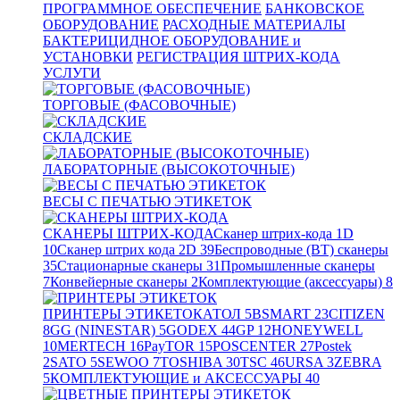
ПРОГРАММНОЕ ОБЕСПЕЧЕНИЕ
БАНКОВСКОЕ
ОБОРУДОВАНИЕ
РАСХОДНЫЕ МАТЕРИАЛЫ
БАКТЕРИЦИДНОЕ ОБОРУДОВАНИЕ и
УСТАНОВКИ
РЕГИСТРАЦИЯ ШТРИХ-КОДА
УСЛУГИ
ТОРГОВЫЕ (ФАСОВОЧНЫЕ)
СКЛАДСКИЕ
ЛАБОРАТОРНЫЕ (ВЫСОКОТОЧНЫЕ)
ВЕСЫ С ПЕЧАТЬЮ ЭТИКЕТОК
СКАНЕРЫ ШТРИХ-КОДА
Сканер штрих-кода 1D
10
Сканер штрих кода 2D
39
Беспроводные (BT) сканеры
35
Стационарные сканеры
31
Промышленные сканеры
7
Конвейерные сканеры
2
Комплектующие (аксессуары)
8
ПРИНТЕРЫ ЭТИКЕТОК
АТОЛ
5
BSMART
23
CITIZEN
8
GG (NINESTAR)
5
GODEX
44
GP
12
HONEYWELL
10
MERTECH
16
PayTOR
15
POSCENTER
27
Postek
2
SATO
5
SEWOO
7
TOSHIBA
30
TSC
46
URSA
3
ZEBRA
5
КОМПЛЕКТУЮЩИЕ и АКСЕССУАРЫ
40