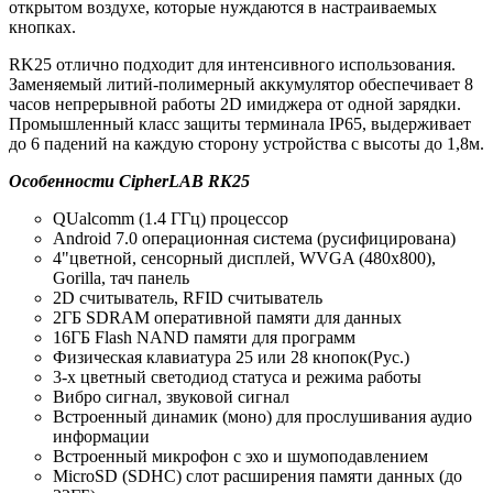
открытом воздухе, которые нуждаются в настраиваемых
кнопках.
RK25
отлично подходит для интенсивного использования.
Заменяемый литий-полимерный аккумулятор обеспечивает 8
часов непрерывной работы 2D имиджера от одной зарядки.
Промышленный класс защиты терминала IP65, выдерживает
до 6 падений на каждую сторону устройства с высоты до 1,8м.
Особенности CipherLAB RK25
QUalcomm (1.4 ГГц) процессор
Android 7.0 операционная система (русифицирована)
4"цветной, сенсорный дисплей, WVGA (480x800),
Gorilla, тач панель
2D считыватель, RFID считыватель
2ГБ SDRAM оперативной памяти для данных
16ГБ Flash NAND памяти для программ
Физическая клавиатура 25 или 28 кнопок(Рус.)
3-х цветный светодиод статуса и режима работы
Вибро сигнал, звуковой сигнал
Встроенный динамик (моно) для прослушивания аудио
информации
Встроенный микрофон с эхо и шумоподавлением
MicroSD (SDHC) слот расширения памяти данных (до