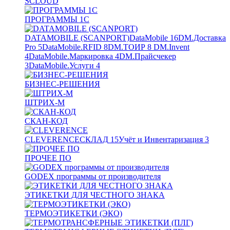
SCLOUD
ПРОГРАММЫ 1С
DATAMOBILE (SCANPORT)
DataMobile
16
DM.Доставка
Pro
5
DataMobile.RFID
8
DM.ТОИР
8
DM.Invent
4
DataMobile.Маркировка
4
DM.Прайсчекер
3
DataMobile.Услуги
4
БИЗНЕС-РЕШЕНИЯ
ШТРИХ-М
СКАН-КОД
CLEVERENCE
СКЛАД
15
Учёт и Инвентаризация
3
ПРОЧЕЕ ПО
GODEX программы от производителя
ЭТИКЕТКИ ДЛЯ ЧЕСТНОГО ЗНАКА
ТЕРМОЭТИКЕТКИ (ЭКО)