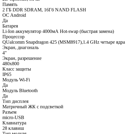
Память
2 ГБ DDR SDRAM, 16Гб NAND FLASH
ОC Android
Да
Батарея
Li-Ion аккумулятор 4000мА Hot-swap (быстрая замена)
Процессор
QUalcomm Snapdragon 425 (MSM8917),1.4 GHz четыре ядра
Экран, диагональ
4"
Экран, разрешение
480х800
Класс защиты
IP65
Модуль Wi-Fi
Да
Модуль Bluetooth
Да
Тип дисплея
Матричный ЖК с подсветкой
Разъем
micro-USB
Клавиатура
28 клавиш
Тип модуля