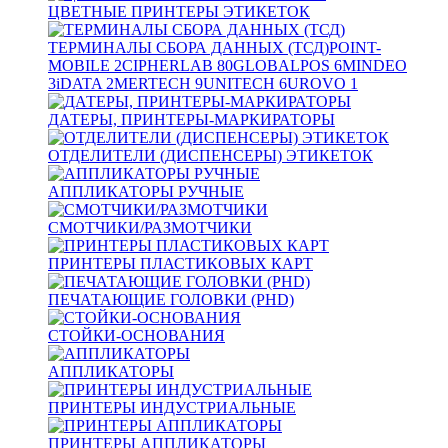
ЦВЕТНЫЕ ПРИНТЕРЫ ЭТИКЕТОК
ТЕРМИНАЛЫ СБОРА ДАННЫХ (ТСД)
POINT-
MOBILE
2
CIPHERLAB
80
GLOBALPOS
6
MINDEO
3
iDATA
2
MERTECH
9
UNITECH
6
UROVO
1
ДАТЕРЫ, ПРИНТЕРЫ-МАРКИРАТОРЫ
ОТДЕЛИТЕЛИ (ДИСПЕНСЕРЫ) ЭТИКЕТОК
АППЛИКАТОРЫ РУЧНЫЕ
СМОТЧИКИ/РАЗМОТЧИКИ
ПРИНТЕРЫ ПЛАСТИКОВЫХ КАРТ
ПЕЧАТАЮЩИЕ ГОЛОВКИ (PHD)
СТОЙКИ-ОСНОВАНИЯ
АППЛИКАТОРЫ
ПРИНТЕРЫ ИНДУСТРИАЛЬНЫЕ
ПРИНТЕРЫ АППЛИКАТОРЫ