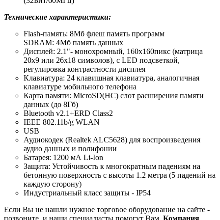
(32Бит/60МГц)
Технические характеристики:
Flash-память: 8Мб флеш память программ
SDRAM: 4Мб память данных
Дисплей: 2.1"- монохромный, 160x160пикс (матрица
20x9 или 26х18 символов), c LED подсветкой,
регулировка контрастности дисплея
Клавиатура: 24 клавишная клавиатура, аналогичная
клавиатуре мобильного телефона
Карта памяти: MicroSD(HC) слот расширения памяти
данных (до 8Гб)
Bluetooth v2.1+ERD Class2
IEEE 802.11b/g WLAN
USB
Аудиокодек (Realtek ALC5628) для воспроизведения
аудио данных и полифонии
Батарея: 1200 мА Li-Ion
Защита: Устойчивость к многократным падениям на
бетонную поверхность с высоты 1.2 метра (5 падений на
каждую сторону)
Индустриальный класс защиты - IP54
Если Вы не нашли нужное торговое оборудование на сайте -
позвоните, и наши специалисты помогут Вам.
Компания