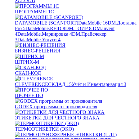
SCLOUD
ПРОГРАММЫ 1С
DATAMOBILE (SCANPORT)
DataMobile
16
DM.Доставка
Pro
5
DataMobile.RFID
8
DM.ТОИР
8
DM.Invent
4
DataMobile.Маркировка
4
DM.Прайсчекер
3
DataMobile.Услуги
4
БИЗНЕС-РЕШЕНИЯ
ШТРИХ-М
СКАН-КОД
CLEVERENCE
СКЛАД
15
Учёт и Инвентаризация
3
ПРОЧЕЕ ПО
GODEX программы от производителя
ЭТИКЕТКИ ДЛЯ ЧЕСТНОГО ЗНАКА
ТЕРМОЭТИКЕТКИ (ЭКО)