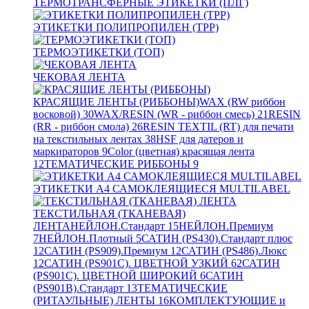
ТЕРМОТРАНСФЕРНЫЕ ЭТИКЕТКИ (ПЛГ)
ЭТИКЕТКИ ПОЛИПРОПИЛЕН (TPP)
ТЕРМОЭТИКЕТКИ (ТОП)
ЧЕКОВАЯ ЛЕНТА
КРАСЯЩИЕ ЛЕНТЫ (РИББОНЫ)
WAX (RW риббон
восковой)
30
WAX/RESIN (WR - риббон смесь)
21
RESIN
(RR - риббон смола)
26
RESIN TEXTIL (RT) для печати
на текстильных лентах
38
HSF для датеров и
маркираторов
9
Color (цветная) красящая лента
12
ТЕМАТИЧЕСКИЕ РИББОНЫ
9
ЭТИКЕТКИ А4 САМОКЛЕЯЩИЕСЯ MULTILABEL
ТЕКСТИЛЬНАЯ (ТКАНЕВАЯ)
ЛЕНТА
НЕЙЛОН.Стандарт
15
НЕЙЛОН.Премиум
7
НЕЙЛОН.Плотный
5
САТИН (PS430).Стандарт плюс
12
САТИН (PS909).Премиум
12
САТИН (PS486).Люкс
12
САТИН (PS901C). ЦВЕТНОЙ УЗКИЙ
62
САТИН
(PS901C). ЦВЕТНОЙ ШИРОКИЙ
6
САТИН
(PS901B).Стандарт
13
ТЕМАТИЧЕСКИЕ
(РИТАУЛЬНЫЕ) ЛЕНТЫ
16
КОМПЛЕКТУЮЩИЕ и