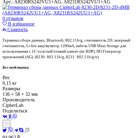
Арт.:
A8230RS242VU1+AG, A8231RS242VU1+AG
0 отзывов
В избранное
Сравнить
Терминал сбора данных, Bluetooth, 802.11b/g, считыватель 2D, лазерный
считыватель, Li-Ion аккумулятор 1200мА, кабель USB Mass Storage для
использования с 1С-толстый/тонкий клиент (не RDP), ПО Генератор
приложений (AG). (8230: 802.11b/g, 8231: 802.11b/g/n)
Без подставки
Вес
0,15 кг
Размеры
136 × 58 × 32 мм
Производитель
CipherLab
Поделиться
94 962
₽