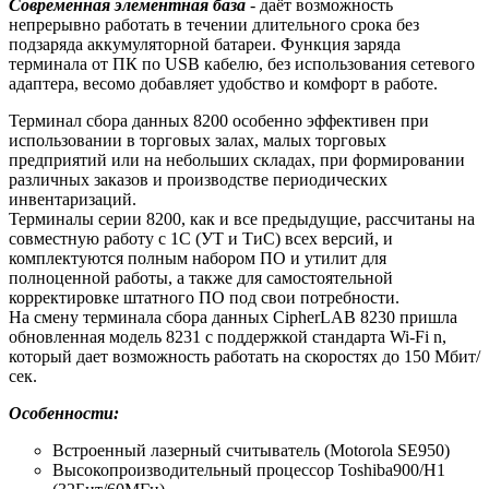
Современная элементная база
- даёт возможность
непрерывно работать в течении длительного срока без
подзаряда аккумуляторной батареи. Функция заряда
терминала от ПК по USB кабелю, без использования сетевого
адаптера, весомо добавляет удобство и комфорт в работе.
Терминал сбора данных 8200 особенно эффективен при
использовании в торговых залах, малых торговых
предприятий или на небольших складах, при формировании
различных заказов и производстве периодических
инвентаризаций.
Терминалы серии 8200, как и все предыдущие, рассчитаны на
совместную работу с 1С (УТ и ТиС) всех версий, и
комплектуются полным набором ПО и утилит для
полноценной работы, а также для самостоятельной
корректировке штатного ПО под свои потребности.
На смену терминала сбора данных CipherLAB 8230 пришла
обновленная модель 8231 с поддержкой стандарта Wi-Fi n,
который дает возможность работать на скоростях до 150 Мбит/
сек.
Особенности:
Встроенный лазерный считыватель (Motorola SE950)
Высокопроизводительный процессор Toshiba900/H1