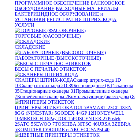
ПРОГРАММНОЕ ОБЕСПЕЧЕНИЕ
БАНКОВСКОЕ
ОБОРУДОВАНИЕ
РАСХОДНЫЕ МАТЕРИАЛЫ
БАКТЕРИЦИДНОЕ ОБОРУДОВАНИЕ и
УСТАНОВКИ
РЕГИСТРАЦИЯ ШТРИХ-КОДА
УСЛУГИ
ТОРГОВЫЕ (ФАСОВОЧНЫЕ)
СКЛАДСКИЕ
ЛАБОРАТОРНЫЕ (ВЫСОКОТОЧНЫЕ)
ВЕСЫ С ПЕЧАТЬЮ ЭТИКЕТОК
СКАНЕРЫ ШТРИХ-КОДА
Сканер штрих-кода 1D
10
Сканер штрих кода 2D
39
Беспроводные (BT) сканеры
35
Стационарные сканеры
31
Промышленные сканеры
7
Конвейерные сканеры
2
Комплектующие (аксессуары)
8
ПРИНТЕРЫ ЭТИКЕТОК
АТОЛ
5
BSMART
23
CITIZEN
8
GG (NINESTAR)
5
GODEX
44
GP
12
HONEYWELL
10
MERTECH
16
PayTOR
15
POSCENTER
27
Postek
2
SATO
5
SEWOO
7
TOSHIBA
30
TSC
46
URSA
3
ZEBRA
5
КОМПЛЕКТУЮЩИЕ и АКСЕССУАРЫ
40