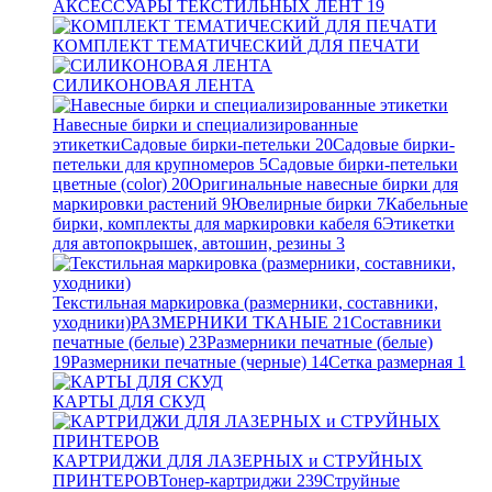
АКСЕССУАРЫ ТЕКСТИЛЬНЫХ ЛЕНТ
19
КОМПЛЕКТ ТЕМАТИЧЕСКИЙ ДЛЯ ПЕЧАТИ
СИЛИКОНОВАЯ ЛЕНТА
Навесные бирки и специализированные
этикетки
Садовые бирки-петельки
20
Садовые бирки-
петельки для крупномеров
5
Садовые бирки-петельки
цветные (color)
20
Оригинальные навесные бирки для
маркировки растений
9
Ювелирные бирки
7
Кабельные
бирки, комплекты для маркировки кабеля
6
Этикетки
для автопокрышек, автошин, резины
3
Текстильная маркировка (размерники, составники,
уходники)
РАЗМЕРНИКИ ТКАНЫЕ
21
Составники
печатные (белые)
23
Размерники печатные (белые)
19
Размерники печатные (черные)
14
Сетка размерная
1
КАРТЫ ДЛЯ СКУД
КАРТРИДЖИ ДЛЯ ЛАЗЕРНЫХ и СТРУЙНЫХ
ПРИНТЕРОВ
Тонер-картриджи
239
Струйные