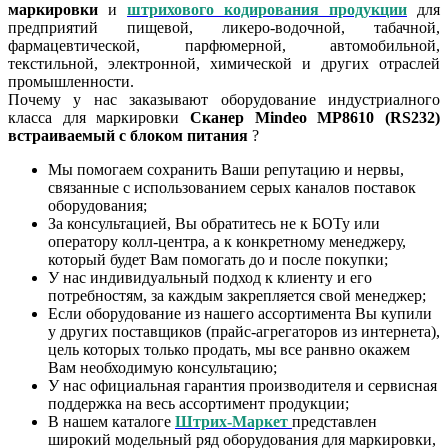
маркировки
и
штрихового кодирования продукции
для
предприятий пищевой, ликеро-водочной, табачной,
фармацевтической, парфюмерной, автомобильной,
текстильной, электронной, химической и других отраслей
промышленности.
Почему у нас заказывают оборудование индустриалного
класса для маркировки
Сканер Mindeo MP8610 (RS232)
встраиваемый с блоком питания
?
Мы помогаем сохранить Ваши репутацию и нервы,
связанные с использованием серых каналов поставок
оборудования;
За консультацией, Вы обратитесь не к БОТу или
оператору колл-центра, а к конкретному менеджеру,
который будет Вам помогать до и после покупки;
У нас индивидуальный подход к клиенту и его
потребностям, за каждым закрепляется свой менеджер;
Если оборудование из нашего ассортимента Вы купили
у других поставщиков (прайс-агрегаторов из интернета),
цель которых только продать, мы все ранвно окажем
Вам необходимую консультацию;
У нас официальная гарантия производителя и сервисная
поддержка на весь ассортимент продукции;
В нашем каталоге
Штрих-Маркет
представлен
широкий модельный ряд оборудования для маркировки,