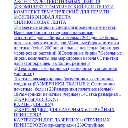
АКСЕССУАРЫ ТЕКСТИЛЬНЫХ ЛЕНТ
19
КОМПЛЕКТ ТЕМАТИЧЕСКИЙ ДЛЯ ПЕЧАТИ
СИЛИКОНОВАЯ ЛЕНТА
Навесные бирки и специализированные
этикетки
Садовые бирки-петельки
20
Садовые бирки-
петельки для крупномеров
5
Садовые бирки-петельки
цветные (color)
20
Оригинальные навесные бирки для
маркировки растений
9
Ювелирные бирки
7
Кабельные
бирки, комплекты для маркировки кабеля
6
Этикетки
для автопокрышек, автошин, резины
3
Текстильная маркировка (размерники, составники,
уходники)
РАЗМЕРНИКИ ТКАНЫЕ
21
Составники
печатные (белые)
23
Размерники печатные (белые)
19
Размерники печатные (черные)
14
Сетка размерная
1
КАРТЫ ДЛЯ СКУД
КАРТРИДЖИ ДЛЯ ЛАЗЕРНЫХ и СТРУЙНЫХ
ПРИНТЕРОВ
Тонер-картриджи
239
Струйные