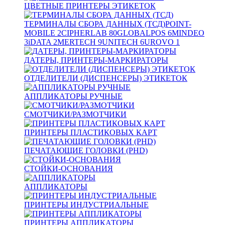
ЦВЕТНЫЕ ПРИНТЕРЫ ЭТИКЕТОК
ТЕРМИНАЛЫ СБОРА ДАННЫХ (ТСД)
POINT-
MOBILE
2
CIPHERLAB
80
GLOBALPOS
6
MINDEO
3
iDATA
2
MERTECH
9
UNITECH
6
UROVO
1
ДАТЕРЫ, ПРИНТЕРЫ-МАРКИРАТОРЫ
ОТДЕЛИТЕЛИ (ДИСПЕНСЕРЫ) ЭТИКЕТОК
АППЛИКАТОРЫ РУЧНЫЕ
СМОТЧИКИ/РАЗМОТЧИКИ
ПРИНТЕРЫ ПЛАСТИКОВЫХ КАРТ
ПЕЧАТАЮЩИЕ ГОЛОВКИ (PHD)
СТОЙКИ-ОСНОВАНИЯ
АППЛИКАТОРЫ
ПРИНТЕРЫ ИНДУСТРИАЛЬНЫЕ
ПРИНТЕРЫ АППЛИКАТОРЫ