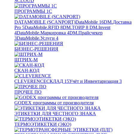
SCLOUD
ПРОГРАММЫ 1С
DATAMOBILE (SCANPORT)
DataMobile
16
DM.Доставка
Pro
5
DataMobile.RFID
8
DM.ТОИР
8
DM.Invent
4
DataMobile.Маркировка
4
DM.Прайсчекер
3
DataMobile.Услуги
4
БИЗНЕС-РЕШЕНИЯ
ШТРИХ-М
СКАН-КОД
CLEVERENCE
СКЛАД
15
Учёт и Инвентаризация
3
ПРОЧЕЕ ПО
GODEX программы от производителя
ЭТИКЕТКИ ДЛЯ ЧЕСТНОГО ЗНАКА
ТЕРМОЭТИКЕТКИ (ЭКО)