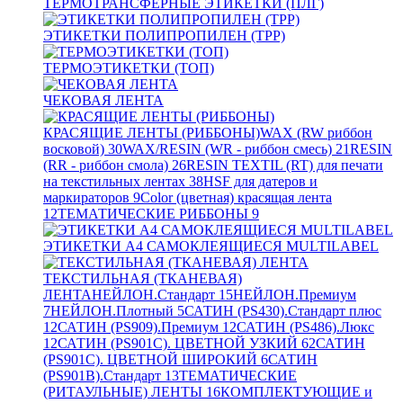
ТЕРМОТРАНСФЕРНЫЕ ЭТИКЕТКИ (ПЛГ)
ЭТИКЕТКИ ПОЛИПРОПИЛЕН (TPP)
ТЕРМОЭТИКЕТКИ (ТОП)
ЧЕКОВАЯ ЛЕНТА
КРАСЯЩИЕ ЛЕНТЫ (РИББОНЫ)
WAX (RW риббон
восковой)
30
WAX/RESIN (WR - риббон смесь)
21
RESIN
(RR - риббон смола)
26
RESIN TEXTIL (RT) для печати
на текстильных лентах
38
HSF для датеров и
маркираторов
9
Color (цветная) красящая лента
12
ТЕМАТИЧЕСКИЕ РИББОНЫ
9
ЭТИКЕТКИ А4 САМОКЛЕЯЩИЕСЯ MULTILABEL
ТЕКСТИЛЬНАЯ (ТКАНЕВАЯ)
ЛЕНТА
НЕЙЛОН.Стандарт
15
НЕЙЛОН.Премиум
7
НЕЙЛОН.Плотный
5
САТИН (PS430).Стандарт плюс
12
САТИН (PS909).Премиум
12
САТИН (PS486).Люкс
12
САТИН (PS901C). ЦВЕТНОЙ УЗКИЙ
62
САТИН
(PS901C). ЦВЕТНОЙ ШИРОКИЙ
6
САТИН
(PS901B).Стандарт
13
ТЕМАТИЧЕСКИЕ
(РИТАУЛЬНЫЕ) ЛЕНТЫ
16
КОМПЛЕКТУЮЩИЕ и