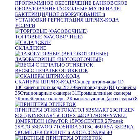
ПРОГРАММНОЕ ОБЕСПЕЧЕНИЕ
БАНКОВСКОЕ
ОБОРУДОВАНИЕ
РАСХОДНЫЕ МАТЕРИАЛЫ
БАКТЕРИЦИДНОЕ ОБОРУДОВАНИЕ и
УСТАНОВКИ
РЕГИСТРАЦИЯ ШТРИХ-КОДА
УСЛУГИ
ТОРГОВЫЕ (ФАСОВОЧНЫЕ)
СКЛАДСКИЕ
ЛАБОРАТОРНЫЕ (ВЫСОКОТОЧНЫЕ)
ВЕСЫ С ПЕЧАТЬЮ ЭТИКЕТОК
СКАНЕРЫ ШТРИХ-КОДА
Сканер штрих-кода 1D
10
Сканер штрих кода 2D
39
Беспроводные (BT) сканеры
35
Стационарные сканеры
31
Промышленные сканеры
7
Конвейерные сканеры
2
Комплектующие (аксессуары)
8
ПРИНТЕРЫ ЭТИКЕТОК
АТОЛ
5
BSMART
23
CITIZEN
8
GG (NINESTAR)
5
GODEX
44
GP
12
HONEYWELL
10
MERTECH
16
PayTOR
15
POSCENTER
27
Postek
2
SATO
5
SEWOO
7
TOSHIBA
30
TSC
46
URSA
3
ZEBRA
5
КОМПЛЕКТУЮЩИЕ и АКСЕССУАРЫ
40