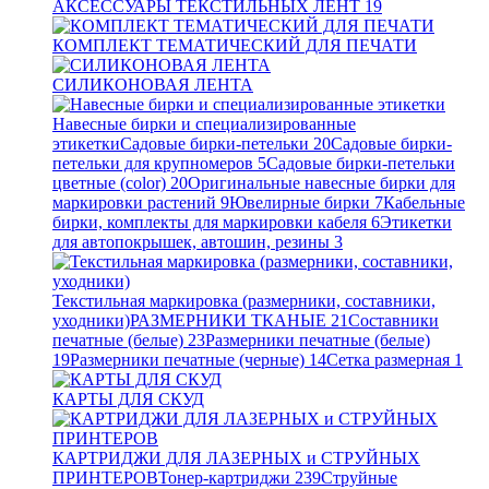
АКСЕССУАРЫ ТЕКСТИЛЬНЫХ ЛЕНТ
19
КОМПЛЕКТ ТЕМАТИЧЕСКИЙ ДЛЯ ПЕЧАТИ
СИЛИКОНОВАЯ ЛЕНТА
Навесные бирки и специализированные
этикетки
Садовые бирки-петельки
20
Садовые бирки-
петельки для крупномеров
5
Садовые бирки-петельки
цветные (color)
20
Оригинальные навесные бирки для
маркировки растений
9
Ювелирные бирки
7
Кабельные
бирки, комплекты для маркировки кабеля
6
Этикетки
для автопокрышек, автошин, резины
3
Текстильная маркировка (размерники, составники,
уходники)
РАЗМЕРНИКИ ТКАНЫЕ
21
Составники
печатные (белые)
23
Размерники печатные (белые)
19
Размерники печатные (черные)
14
Сетка размерная
1
КАРТЫ ДЛЯ СКУД
КАРТРИДЖИ ДЛЯ ЛАЗЕРНЫХ и СТРУЙНЫХ
ПРИНТЕРОВ
Тонер-картриджи
239
Струйные