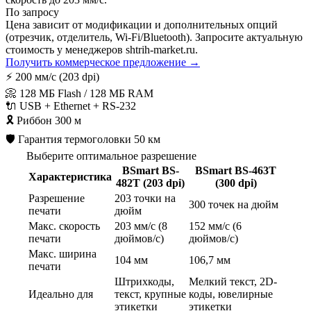
По запросу
Цена зависит от модификации и дополнительных опций
(отрезчик, отделитель, Wi-Fi/Bluetooth). Запросите актуальную
стоимость у менеджеров shtrih-market.ru.
Получить коммерческое предложение →
⚡
200 мм/с (203 dpi)
📀
128 МБ Flash / 128 МБ RAM
🔌
USB + Ethernet + RS-232
🎗️
Риббон 300 м
🛡️
Гарантия термоголовки 50 км
Выберите оптимальное разрешение
BSmart BS-
BSmart BS-463T
Характеристика
482T (203 dpi)
(300 dpi)
Разрешение
203 точки на
300 точек на дюйм
печати
дюйм
Макс. скорость
203 мм/с (8
152 мм/с (6
печати
дюймов/с)
дюймов/с)
Макс. ширина
104 мм
106,7 мм
печати
Штрихкоды,
Мелкий текст, 2D-
Идеально для
текст, крупные
коды, ювелирные
этикетки
этикетки