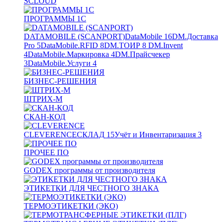
SCLOUD
ПРОГРАММЫ 1С
DATAMOBILE (SCANPORT)
DataMobile
16
DM.Доставка
Pro
5
DataMobile.RFID
8
DM.ТОИР
8
DM.Invent
4
DataMobile.Маркировка
4
DM.Прайсчекер
3
DataMobile.Услуги
4
БИЗНЕС-РЕШЕНИЯ
ШТРИХ-М
СКАН-КОД
CLEVERENCE
СКЛАД
15
Учёт и Инвентаризация
3
ПРОЧЕЕ ПО
GODEX программы от производителя
ЭТИКЕТКИ ДЛЯ ЧЕСТНОГО ЗНАКА
ТЕРМОЭТИКЕТКИ (ЭКО)