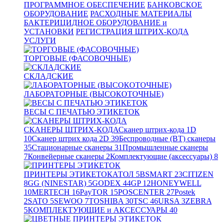
ПРОГРАММНОЕ ОБЕСПЕЧЕНИЕ
БАНКОВСКОЕ
ОБОРУДОВАНИЕ
РАСХОДНЫЕ МАТЕРИАЛЫ
БАКТЕРИЦИДНОЕ ОБОРУДОВАНИЕ и
УСТАНОВКИ
РЕГИСТРАЦИЯ ШТРИХ-КОДА
УСЛУГИ
ТОРГОВЫЕ (ФАСОВОЧНЫЕ)
СКЛАДСКИЕ
ЛАБОРАТОРНЫЕ (ВЫСОКОТОЧНЫЕ)
ВЕСЫ С ПЕЧАТЬЮ ЭТИКЕТОК
СКАНЕРЫ ШТРИХ-КОДА
Сканер штрих-кода 1D
10
Сканер штрих кода 2D
39
Беспроводные (BT) сканеры
35
Стационарные сканеры
31
Промышленные сканеры
7
Конвейерные сканеры
2
Комплектующие (аксессуары)
8
ПРИНТЕРЫ ЭТИКЕТОК
АТОЛ
5
BSMART
23
CITIZEN
8
GG (NINESTAR)
5
GODEX
44
GP
12
HONEYWELL
10
MERTECH
16
PayTOR
15
POSCENTER
27
Postek
2
SATO
5
SEWOO
7
TOSHIBA
30
TSC
46
URSA
3
ZEBRA
5
КОМПЛЕКТУЮЩИЕ и АКСЕССУАРЫ
40