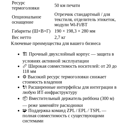
Ресурс
50 км печати
термоголовки
Отрезчик стандартный / для
Опциональное
текстиля, отделитель этикеток,
оснащение
модули Wi-Fi/BT
Габариты (Ш×В×Г)
190 × 198,3 × 280 мм
Вес нетто
2,7 кг
Ключевые преимущества для вашего бизнеса
🏗️ Прочный двухслойный корпус — защита в
условиях активной эксплуатации
📏 Широкая совместимость носителей: от 20 до
118 мм
⚙️ Высокий ресурс термоголовки снижает
стоимость владения
🔌 Расширенные интерфейсы для интеграции в
любую ИТ-инфраструктуру
📦 Вместительный держатель риббона (300 м)
— реже заменяйте расходники
🧩 Поддержка команд ZPL / EPL / TSPL —
полная совместимость с существующими
системами