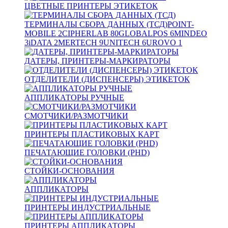
ЦВЕТНЫЕ ПРИНТЕРЫ ЭТИКЕТОК
ТЕРМИНАЛЫ СБОРА ДАННЫХ (ТСД)
POINT-
MOBILE
2
CIPHERLAB
80
GLOBALPOS
6
MINDEO
3
iDATA
2
MERTECH
9
UNITECH
6
UROVO
1
ДАТЕРЫ, ПРИНТЕРЫ-МАРКИРАТОРЫ
ОТДЕЛИТЕЛИ (ДИСПЕНСЕРЫ) ЭТИКЕТОК
АППЛИКАТОРЫ РУЧНЫЕ
СМОТЧИКИ/РАЗМОТЧИКИ
ПРИНТЕРЫ ПЛАСТИКОВЫХ КАРТ
ПЕЧАТАЮЩИЕ ГОЛОВКИ (PHD)
СТОЙКИ-ОСНОВАНИЯ
АППЛИКАТОРЫ
ПРИНТЕРЫ ИНДУСТРИАЛЬНЫЕ
ПРИНТЕРЫ АППЛИКАТОРЫ