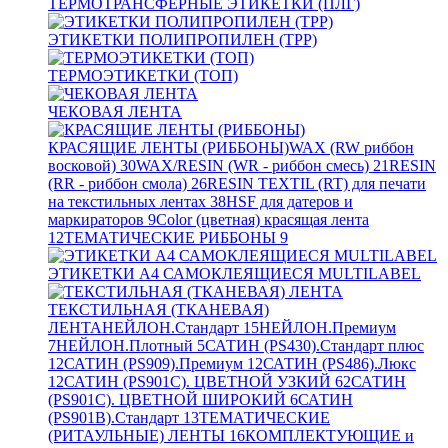
ТЕРМОТРАНСФЕРНЫЕ ЭТИКЕТКИ (ПЛГ)
ЭТИКЕТКИ ПОЛИПРОПИЛЕН (TPP)
ТЕРМОЭТИКЕТКИ (ТОП)
ЧЕКОВАЯ ЛЕНТА
КРАСЯЩИЕ ЛЕНТЫ (РИББОНЫ)
WAX (RW риббон
восковой)
30
WAX/RESIN (WR - риббон смесь)
21
RESIN
(RR - риббон смола)
26
RESIN TEXTIL (RT) для печати
на текстильных лентах
38
HSF для датеров и
маркираторов
9
Color (цветная) красящая лента
12
ТЕМАТИЧЕСКИЕ РИББОНЫ
9
ЭТИКЕТКИ А4 САМОКЛЕЯЩИЕСЯ MULTILABEL
ТЕКСТИЛЬНАЯ (ТКАНЕВАЯ)
ЛЕНТА
НЕЙЛОН.Стандарт
15
НЕЙЛОН.Премиум
7
НЕЙЛОН.Плотный
5
САТИН (PS430).Стандарт плюс
12
САТИН (PS909).Премиум
12
САТИН (PS486).Люкс
12
САТИН (PS901C). ЦВЕТНОЙ УЗКИЙ
62
САТИН
(PS901C). ЦВЕТНОЙ ШИРОКИЙ
6
САТИН
(PS901B).Стандарт
13
ТЕМАТИЧЕСКИЕ
(РИТАУЛЬНЫЕ) ЛЕНТЫ
16
КОМПЛЕКТУЮЩИЕ и