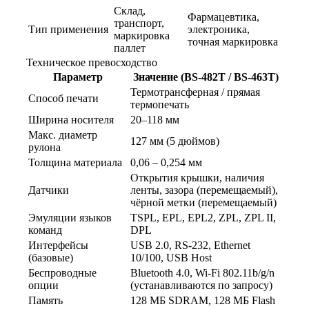
Склад,
Фармацевтика,
транспорт,
Тип применения
электроника,
маркировка
точная маркировка
паллет
Техническое превосходство
Параметр
Значение (BS-482T / BS-463T)
Термотрансферная / прямая
Способ печати
термопечать
Ширина носителя
20–118 мм
Макс. диаметр
127 мм (5 дюймов)
рулона
Толщина материала
0,06 – 0,254 мм
Открытия крышки, наличия
Датчики
ленты, зазора (перемещаемый),
чёрной метки (перемещаемый)
Эмуляции языков
TSPL, EPL, EPL2, ZPL, ZPL II,
команд
DPL
Интерфейсы
USB 2.0, RS-232, Ethernet
(базовые)
10/100, USB Host
Беспроводные
Bluetooth 4.0, Wi-Fi 802.11b/g/n
опции
(устанавливаются по запросу)
Память
128 МБ SDRAM, 128 МБ Flash