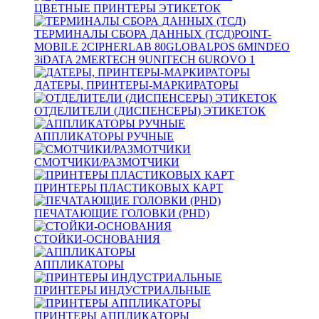
ЦВЕТНЫЕ ПРИНТЕРЫ ЭТИКЕТОК
ТЕРМИНАЛЫ СБОРА ДАННЫХ (ТСД)
POINT-
MOBILE
2
CIPHERLAB
80
GLOBALPOS
6
MINDEO
3
iDATA
2
MERTECH
9
UNITECH
6
UROVO
1
ДАТЕРЫ, ПРИНТЕРЫ-МАРКИРАТОРЫ
ОТДЕЛИТЕЛИ (ДИСПЕНСЕРЫ) ЭТИКЕТОК
АППЛИКАТОРЫ РУЧНЫЕ
СМОТЧИКИ/РАЗМОТЧИКИ
ПРИНТЕРЫ ПЛАСТИКОВЫХ КАРТ
ПЕЧАТАЮЩИЕ ГОЛОВКИ (PHD)
СТОЙКИ-ОСНОВАНИЯ
АППЛИКАТОРЫ
ПРИНТЕРЫ ИНДУСТРИАЛЬНЫЕ
ПРИНТЕРЫ АППЛИКАТОРЫ