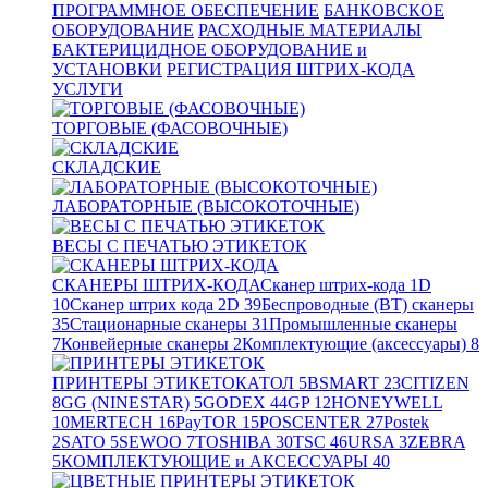
ПРОГРАММНОЕ ОБЕСПЕЧЕНИЕ
БАНКОВСКОЕ
ОБОРУДОВАНИЕ
РАСХОДНЫЕ МАТЕРИАЛЫ
БАКТЕРИЦИДНОЕ ОБОРУДОВАНИЕ и
УСТАНОВКИ
РЕГИСТРАЦИЯ ШТРИХ-КОДА
УСЛУГИ
ТОРГОВЫЕ (ФАСОВОЧНЫЕ)
СКЛАДСКИЕ
ЛАБОРАТОРНЫЕ (ВЫСОКОТОЧНЫЕ)
ВЕСЫ С ПЕЧАТЬЮ ЭТИКЕТОК
СКАНЕРЫ ШТРИХ-КОДА
Сканер штрих-кода 1D
10
Сканер штрих кода 2D
39
Беспроводные (BT) сканеры
35
Стационарные сканеры
31
Промышленные сканеры
7
Конвейерные сканеры
2
Комплектующие (аксессуары)
8
ПРИНТЕРЫ ЭТИКЕТОК
АТОЛ
5
BSMART
23
CITIZEN
8
GG (NINESTAR)
5
GODEX
44
GP
12
HONEYWELL
10
MERTECH
16
PayTOR
15
POSCENTER
27
Postek
2
SATO
5
SEWOO
7
TOSHIBA
30
TSC
46
URSA
3
ZEBRA
5
КОМПЛЕКТУЮЩИЕ и АКСЕССУАРЫ
40