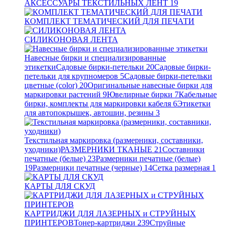
АКСЕССУАРЫ ТЕКСТИЛЬНЫХ ЛЕНТ
19
КОМПЛЕКТ ТЕМАТИЧЕСКИЙ ДЛЯ ПЕЧАТИ
СИЛИКОНОВАЯ ЛЕНТА
Навесные бирки и специализированные
этикетки
Садовые бирки-петельки
20
Садовые бирки-
петельки для крупномеров
5
Садовые бирки-петельки
цветные (color)
20
Оригинальные навесные бирки для
маркировки растений
9
Ювелирные бирки
7
Кабельные
бирки, комплекты для маркировки кабеля
6
Этикетки
для автопокрышек, автошин, резины
3
Текстильная маркировка (размерники, составники,
уходники)
РАЗМЕРНИКИ ТКАНЫЕ
21
Составники
печатные (белые)
23
Размерники печатные (белые)
19
Размерники печатные (черные)
14
Сетка размерная
1
КАРТЫ ДЛЯ СКУД
КАРТРИДЖИ ДЛЯ ЛАЗЕРНЫХ и СТРУЙНЫХ
ПРИНТЕРОВ
Тонер-картриджи
239
Струйные