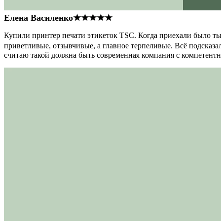
Елена Василенко
★★★★★
Купили принтер печати этикеток TSC. Когда приехали было тыс
приветливые, отзывчивые, а главное терпеливые. Всё подсказал
считаю такой должна быть современная компания с компетент