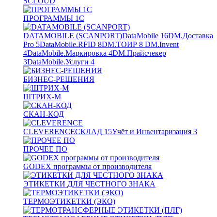
SCLOUD
ПРОГРАММЫ 1С
DATAMOBILE (SCANPORT)
DataMobile
16
DM.Доставка
Pro
5
DataMobile.RFID
8
DM.ТОИР
8
DM.Invent
4
DataMobile.Маркировка
4
DM.Прайсчекер
3
DataMobile.Услуги
4
БИЗНЕС-РЕШЕНИЯ
ШТРИХ-М
СКАН-КОД
CLEVERENCE
СКЛАД
15
Учёт и Инвентаризация
3
ПРОЧЕЕ ПО
GODEX программы от производителя
ЭТИКЕТКИ ДЛЯ ЧЕСТНОГО ЗНАКА
ТЕРМОЭТИКЕТКИ (ЭКО)