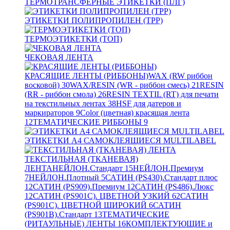
ТЕРМОТРАНСФЕРНЫЕ ЭТИКЕТКИ (ПЛГ)
ЭТИКЕТКИ ПОЛИПРОПИЛЕН (TPP)
ТЕРМОЭТИКЕТКИ (ТОП)
ЧЕКОВАЯ ЛЕНТА
КРАСЯЩИЕ ЛЕНТЫ (РИББОНЫ)
WAX (RW риббон
восковой)
30
WAX/RESIN (WR - риббон смесь)
21
RESIN
(RR - риббон смола)
26
RESIN TEXTIL (RT) для печати
на текстильных лентах
38
HSF для датеров и
маркираторов
9
Color (цветная) красящая лента
12
ТЕМАТИЧЕСКИЕ РИББОНЫ
9
ЭТИКЕТКИ А4 САМОКЛЕЯЩИЕСЯ MULTILABEL
ТЕКСТИЛЬНАЯ (ТКАНЕВАЯ)
ЛЕНТА
НЕЙЛОН.Стандарт
15
НЕЙЛОН.Премиум
7
НЕЙЛОН.Плотный
5
САТИН (PS430).Стандарт плюс
12
САТИН (PS909).Премиум
12
САТИН (PS486).Люкс
12
САТИН (PS901C). ЦВЕТНОЙ УЗКИЙ
62
САТИН
(PS901C). ЦВЕТНОЙ ШИРОКИЙ
6
САТИН
(PS901B).Стандарт
13
ТЕМАТИЧЕСКИЕ
(РИТАУЛЬНЫЕ) ЛЕНТЫ
16
КОМПЛЕКТУЮЩИЕ и