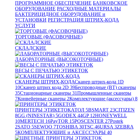
ПРОГРАММНОЕ ОБЕСПЕЧЕНИЕ
БАНКОВСКОЕ
ОБОРУДОВАНИЕ
РАСХОДНЫЕ МАТЕРИАЛЫ
БАКТЕРИЦИДНОЕ ОБОРУДОВАНИЕ и
УСТАНОВКИ
РЕГИСТРАЦИЯ ШТРИХ-КОДА
УСЛУГИ
ТОРГОВЫЕ (ФАСОВОЧНЫЕ)
СКЛАДСКИЕ
ЛАБОРАТОРНЫЕ (ВЫСОКОТОЧНЫЕ)
ВЕСЫ С ПЕЧАТЬЮ ЭТИКЕТОК
СКАНЕРЫ ШТРИХ-КОДА
Сканер штрих-кода 1D
10
Сканер штрих кода 2D
39
Беспроводные (BT) сканеры
35
Стационарные сканеры
31
Промышленные сканеры
7
Конвейерные сканеры
2
Комплектующие (аксессуары)
8
ПРИНТЕРЫ ЭТИКЕТОК
АТОЛ
5
BSMART
23
CITIZEN
8
GG (NINESTAR)
5
GODEX
44
GP
12
HONEYWELL
10
MERTECH
16
PayTOR
15
POSCENTER
27
Postek
2
SATO
5
SEWOO
7
TOSHIBA
30
TSC
46
URSA
3
ZEBRA
5
КОМПЛЕКТУЮЩИЕ и АКСЕССУАРЫ
40