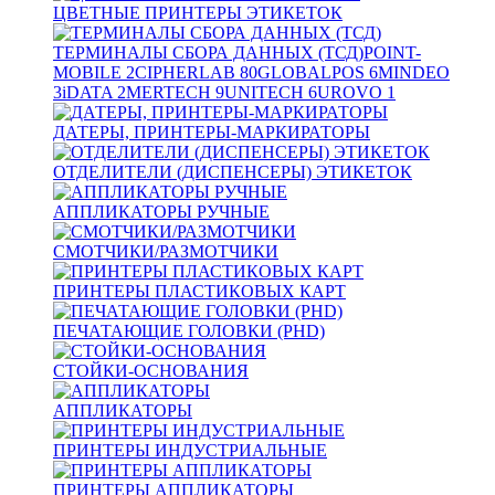
ЦВЕТНЫЕ ПРИНТЕРЫ ЭТИКЕТОК
ТЕРМИНАЛЫ СБОРА ДАННЫХ (ТСД)
POINT-
MOBILE
2
CIPHERLAB
80
GLOBALPOS
6
MINDEO
3
iDATA
2
MERTECH
9
UNITECH
6
UROVO
1
ДАТЕРЫ, ПРИНТЕРЫ-МАРКИРАТОРЫ
ОТДЕЛИТЕЛИ (ДИСПЕНСЕРЫ) ЭТИКЕТОК
АППЛИКАТОРЫ РУЧНЫЕ
СМОТЧИКИ/РАЗМОТЧИКИ
ПРИНТЕРЫ ПЛАСТИКОВЫХ КАРТ
ПЕЧАТАЮЩИЕ ГОЛОВКИ (PHD)
СТОЙКИ-ОСНОВАНИЯ
АППЛИКАТОРЫ
ПРИНТЕРЫ ИНДУСТРИАЛЬНЫЕ
ПРИНТЕРЫ АППЛИКАТОРЫ