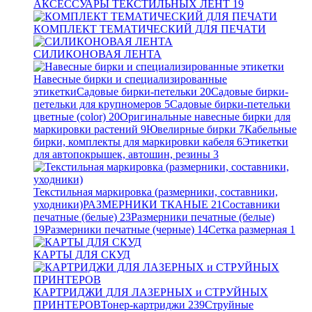
АКСЕССУАРЫ ТЕКСТИЛЬНЫХ ЛЕНТ
19
КОМПЛЕКТ ТЕМАТИЧЕСКИЙ ДЛЯ ПЕЧАТИ
СИЛИКОНОВАЯ ЛЕНТА
Навесные бирки и специализированные
этикетки
Садовые бирки-петельки
20
Садовые бирки-
петельки для крупномеров
5
Садовые бирки-петельки
цветные (color)
20
Оригинальные навесные бирки для
маркировки растений
9
Ювелирные бирки
7
Кабельные
бирки, комплекты для маркировки кабеля
6
Этикетки
для автопокрышек, автошин, резины
3
Текстильная маркировка (размерники, составники,
уходники)
РАЗМЕРНИКИ ТКАНЫЕ
21
Составники
печатные (белые)
23
Размерники печатные (белые)
19
Размерники печатные (черные)
14
Сетка размерная
1
КАРТЫ ДЛЯ СКУД
КАРТРИДЖИ ДЛЯ ЛАЗЕРНЫХ и СТРУЙНЫХ
ПРИНТЕРОВ
Тонер-картриджи
239
Струйные