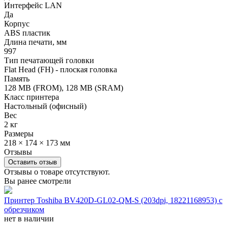
Интерфейс LAN
Да
Корпус
ABS пластик
Длина печати, мм
997
Тип печатающей головки
Flat Head (FH) - плоская головка
Память
128 MB (FROM), 128 MB (SRAM)
Класс принтера
Настольный (офисный)
Вес
2 кг
Размеры
218 × 174 × 173 мм
Отзывы
Оставить отзыв
Отзывы о товаре отсутствуют.
Вы ранее смотрели
Принтер Toshiba BV420D-GL02-QM-S (203dpi, 18221168953) с
обрезчиком
нет в наличии