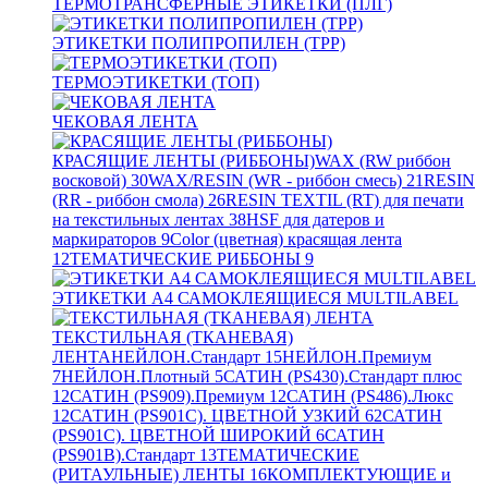
ТЕРМОТРАНСФЕРНЫЕ ЭТИКЕТКИ (ПЛГ)
ЭТИКЕТКИ ПОЛИПРОПИЛЕН (TPP)
ТЕРМОЭТИКЕТКИ (ТОП)
ЧЕКОВАЯ ЛЕНТА
КРАСЯЩИЕ ЛЕНТЫ (РИББОНЫ)
WAX (RW риббон
восковой)
30
WAX/RESIN (WR - риббон смесь)
21
RESIN
(RR - риббон смола)
26
RESIN TEXTIL (RT) для печати
на текстильных лентах
38
HSF для датеров и
маркираторов
9
Color (цветная) красящая лента
12
ТЕМАТИЧЕСКИЕ РИББОНЫ
9
ЭТИКЕТКИ А4 САМОКЛЕЯЩИЕСЯ MULTILABEL
ТЕКСТИЛЬНАЯ (ТКАНЕВАЯ)
ЛЕНТА
НЕЙЛОН.Стандарт
15
НЕЙЛОН.Премиум
7
НЕЙЛОН.Плотный
5
САТИН (PS430).Стандарт плюс
12
САТИН (PS909).Премиум
12
САТИН (PS486).Люкс
12
САТИН (PS901C). ЦВЕТНОЙ УЗКИЙ
62
САТИН
(PS901C). ЦВЕТНОЙ ШИРОКИЙ
6
САТИН
(PS901B).Стандарт
13
ТЕМАТИЧЕСКИЕ
(РИТАУЛЬНЫЕ) ЛЕНТЫ
16
КОМПЛЕКТУЮЩИЕ и