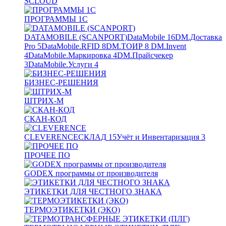
SCLOUD
ПРОГРАММЫ 1С
DATAMOBILE (SCANPORT)
DataMobile
16
DM.Доставка
Pro
5
DataMobile.RFID
8
DM.ТОИР
8
DM.Invent
4
DataMobile.Маркировка
4
DM.Прайсчекер
3
DataMobile.Услуги
4
БИЗНЕС-РЕШЕНИЯ
ШТРИХ-М
СКАН-КОД
CLEVERENCE
СКЛАД
15
Учёт и Инвентаризация
3
ПРОЧЕЕ ПО
GODEX программы от производителя
ЭТИКЕТКИ ДЛЯ ЧЕСТНОГО ЗНАКА
ТЕРМОЭТИКЕТКИ (ЭКО)