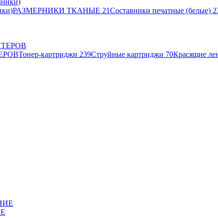
ики)
РАЗМЕРНИКИ ТКАНЫЕ
21
Составники печатные (белые)
2
ЕРОВ
Тонер-картриджи
239
Струйные картриджи
70
Красящие ле
ИЕ