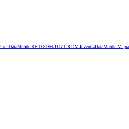
Pro
5
DataMobile.RFID
8
DM.ТОИР
8
DM.Invent
4
DataMobile.Марк