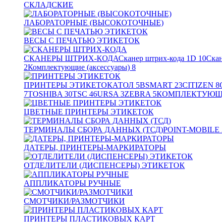
СКЛАДСКИЕ
ЛАБОРАТОРНЫЕ (ВЫСОКОТОЧНЫЕ)
ВЕСЫ С ПЕЧАТЬЮ ЭТИКЕТОК
СКАНЕРЫ ШТРИХ-КОДА
Сканер штрих-кода 1D
10
Скан
2
Комплектующие (аксессуары)
8
ПРИНТЕРЫ ЭТИКЕТОК
АТОЛ
5
BSMART
23
CITIZEN
8
7
TOSHIBA
30
TSC
46
URSA
3
ZEBRA
5
КОМПЛЕКТУЮЩИ
ЦВЕТНЫЕ ПРИНТЕРЫ ЭТИКЕТОК
ТЕРМИНАЛЫ СБОРА ДАННЫХ (ТСД)
POINT-MOBILE
ДАТЕРЫ, ПРИНТЕРЫ-МАРКИРАТОРЫ
ОТДЕЛИТЕЛИ (ДИСПЕНСЕРЫ) ЭТИКЕТОК
АППЛИКАТОРЫ РУЧНЫЕ
СМОТЧИКИ/РАЗМОТЧИКИ
ПРИНТЕРЫ ПЛАСТИКОВЫХ КАРТ