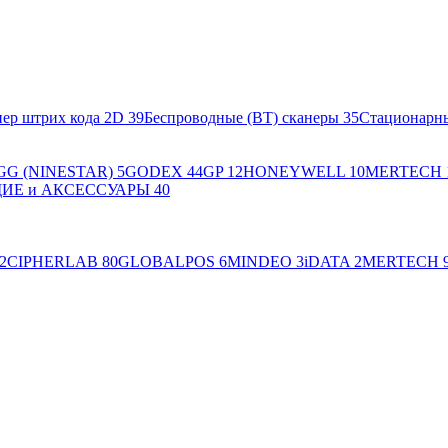
ер штрих кода 2D
39
Беспроводные (BT) сканеры
35
Стационарн
GG (NINESTAR)
5
GODEX
44
GP
12
HONEYWELL
10
MERTECH
Е и АКСЕССУАРЫ
40
2
CIPHERLAB
80
GLOBALPOS
6
MINDEO
3
iDATA
2
MERTECH