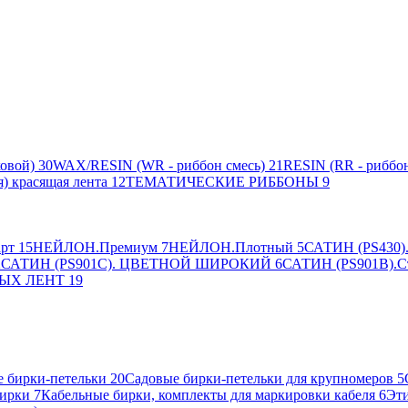
овой)
30
WAX/RESIN (WR - риббон смесь)
21
RESIN (RR - риббон
я) красящая лента
12
ТЕМАТИЧЕСКИЕ РИББОНЫ
9
рт
15
НЕЙЛОН.Премиум
7
НЕЙЛОН.Плотный
5
САТИН (PS430).
2
САТИН (PS901C). ЦВЕТНОЙ ШИРОКИЙ
6
САТИН (PS901B).С
ЫХ ЛЕНТ
19
 бирки-петельки
20
Садовые бирки-петельки для крупномеров
5
ирки
7
Кабельные бирки, комплекты для маркировки кабеля
6
Эти