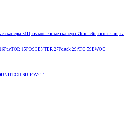
ые сканеры
31
Промышленные сканеры
7
Конвейерные сканеры
16
PayTOR
15
POSCENTER
27
Postek
2
SATO
5
SEWOO
9
UNITECH
6
UROVO
1