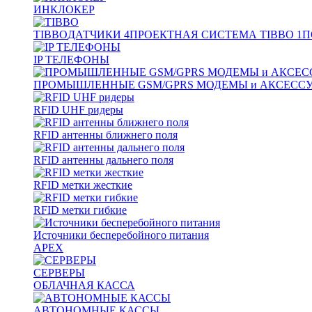
ИНКЛОКЕР
TIBBO
ДАТЧИКИ
4
ПРОЕКТНАЯ СИСТЕМА TIBBO
1
П
IP ТЕЛЕФОНЫ
ПРОМЫШЛЕННЫЕ GSM/GPRS МОДЕМЫ и АКСЕСС
RFID UHF ридеры
RFID антенны ближнего поля
RFID антенны дальнего поля
RFID метки жесткие
RFID метки гибкие
Источники бесперебойного питания
APEX
СЕРВЕРЫ
ОБЛАЧНАЯ КАССА
АВТОНОМНЫЕ КАССЫ