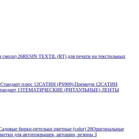
 смола)
26
RESIN TEXTIL (RT) для печати на текстильных
Стандарт плюс
12
САТИН (PS909).Премиум
12
САТИН
тандарт
13
ТЕМАТИЧЕСКИЕ (РИТАУЛЬНЫЕ) ЛЕНТЫ
Садовые бирки-петельки цветные (color)
20
Оригинальные
кетки для автопокрышек, автошин, резины
3