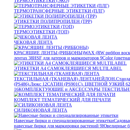
ТЕРМОЭТИКЕТКИ (ЭКО)
ТЕРМОТРАНСФЕРНЫЕ ЭТИКЕТКИ (ПЛГ)
ЭТИКЕТКИ ПОЛИПРОПИЛЕН (TPP)
ТЕРМОЭТИКЕТКИ (ТОП)
ЧЕКОВАЯ ЛЕНТА
КРАСЯЩИЕ ЛЕНТЫ (РИББОНЫ)
WAX (RW риббон воск
лентах
38
HSF для датеров и маркираторов
9
Color (цветна
ЭТИКЕТКИ А4 САМОКЛЕЯЩИЕСЯ MULTILABEL
ТЕКСТИЛЬНАЯ (ТКАНЕВАЯ) ЛЕНТА
НЕЙЛОН.Станда
(PS486).Люкс
12
САТИН (PS901C). ЦВЕТНОЙ УЗКИЙ
6
16
КОМПЛЕКТУЮЩИЕ и АКСЕССУАРЫ ТЕКСТИЛЬН
КОМПЛЕКТ ТЕМАТИЧЕСКИЙ ДЛЯ ПЕЧАТИ
СИЛИКОНОВАЯ ЛЕНТА
Навесные бирки и специализированные этикетки
Садовые
навесные бирки для маркировки растений
9
Ювелирные б