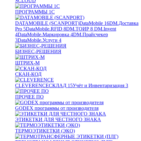
SCLOUD
ПРОГРАММЫ 1С
DATAMOBILE (SCANPORT)
DataMobile
16
DM.Доставка
Pro
5
DataMobile.RFID
8
DM.ТОИР
8
DM.Invent
4
DataMobile.Маркировка
4
DM.Прайсчекер
3
DataMobile.Услуги
4
БИЗНЕС-РЕШЕНИЯ
ШТРИХ-М
СКАН-КОД
CLEVERENCE
СКЛАД
15
Учёт и Инвентаризация
3
ПРОЧЕЕ ПО
GODEX программы от производителя
ЭТИКЕТКИ ДЛЯ ЧЕСТНОГО ЗНАКА
ТЕРМОЭТИКЕТКИ (ЭКО)