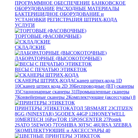
ПРОГРАММНОЕ ОБЕСПЕЧЕНИЕ
БАНКОВСКОЕ
ОБОРУДОВАНИЕ
РАСХОДНЫЕ МАТЕРИАЛЫ
БАКТЕРИЦИДНОЕ ОБОРУДОВАНИЕ и
УСТАНОВКИ
РЕГИСТРАЦИЯ ШТРИХ-КОДА
УСЛУГИ
ТОРГОВЫЕ (ФАСОВОЧНЫЕ)
СКЛАДСКИЕ
ЛАБОРАТОРНЫЕ (ВЫСОКОТОЧНЫЕ)
ВЕСЫ С ПЕЧАТЬЮ ЭТИКЕТОК
СКАНЕРЫ ШТРИХ-КОДА
Сканер штрих-кода 1D
10
Сканер штрих кода 2D
39
Беспроводные (BT) сканеры
35
Стационарные сканеры
31
Промышленные сканеры
7
Конвейерные сканеры
2
Комплектующие (аксессуары)
8
ПРИНТЕРЫ ЭТИКЕТОК
АТОЛ
5
BSMART
23
CITIZEN
8
GG (NINESTAR)
5
GODEX
44
GP
12
HONEYWELL
10
MERTECH
16
PayTOR
15
POSCENTER
27
Postek
2
SATO
5
SEWOO
7
TOSHIBA
30
TSC
46
URSA
3
ZEBRA
5
КОМПЛЕКТУЮЩИЕ и АКСЕССУАРЫ
40