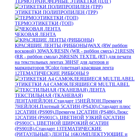
ТЕРМОТРАНСФЕРНЫЕ ЭТИКЕТКИ (ПЛГ)
ЭТИКЕТКИ ПОЛИПРОПИЛЕН (TPP)
ТЕРМОЭТИКЕТКИ (ТОП)
ЧЕКОВАЯ ЛЕНТА
КРАСЯЩИЕ ЛЕНТЫ (РИББОНЫ)
WAX (RW риббон
восковой)
30
WAX/RESIN (WR - риббон смесь)
21
RESIN
(RR - риббон смола)
26
RESIN TEXTIL (RT) для печати
на текстильных лентах
38
HSF для датеров и
маркираторов
9
Color (цветная) красящая лента
12
ТЕМАТИЧЕСКИЕ РИББОНЫ
9
ЭТИКЕТКИ А4 САМОКЛЕЯЩИЕСЯ MULTILABEL
ТЕКСТИЛЬНАЯ (ТКАНЕВАЯ)
ЛЕНТА
НЕЙЛОН.Стандарт
15
НЕЙЛОН.Премиум
7
НЕЙЛОН.Плотный
5
САТИН (PS430).Стандарт плюс
12
САТИН (PS909).Премиум
12
САТИН (PS486).Люкс
12
САТИН (PS901C). ЦВЕТНОЙ УЗКИЙ
62
САТИН
(PS901C). ЦВЕТНОЙ ШИРОКИЙ
6
САТИН
(PS901B).Стандарт
13
ТЕМАТИЧЕСКИЕ
(РИТАУЛЬНЫЕ) ЛЕНТЫ
16
КОМПЛЕКТУЮЩИЕ и