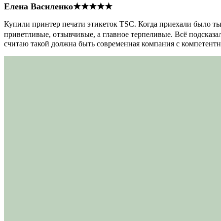
Елена Василенко
★★★★★
Купили принтер печати этикеток TSC. Когда приехали было тыс
приветливые, отзывчивые, а главное терпеливые. Всё подсказал
считаю такой должна быть современная компания с компетент