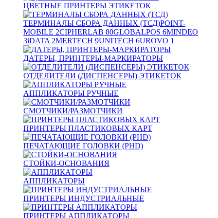
ЦВЕТНЫЕ ПРИНТЕРЫ ЭТИКЕТОК
ТЕРМИНАЛЫ СБОРА ДАННЫХ (ТСД)
POINT-
MOBILE
2
CIPHERLAB
80
GLOBALPOS
6
MINDEO
3
iDATA
2
MERTECH
9
UNITECH
6
UROVO
1
ДАТЕРЫ, ПРИНТЕРЫ-МАРКИРАТОРЫ
ОТДЕЛИТЕЛИ (ДИСПЕНСЕРЫ) ЭТИКЕТОК
АППЛИКАТОРЫ РУЧНЫЕ
СМОТЧИКИ/РАЗМОТЧИКИ
ПРИНТЕРЫ ПЛАСТИКОВЫХ КАРТ
ПЕЧАТАЮЩИЕ ГОЛОВКИ (PHD)
СТОЙКИ-ОСНОВАНИЯ
АППЛИКАТОРЫ
ПРИНТЕРЫ ИНДУСТРИАЛЬНЫЕ
ПРИНТЕРЫ АППЛИКАТОРЫ