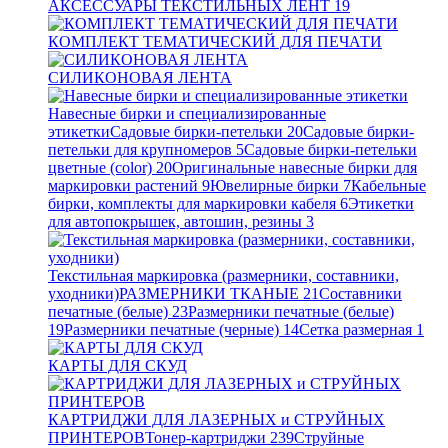
АКСЕССУАРЫ ТЕКСТИЛЬНЫХ ЛЕНТ
19
КОМПЛЕКТ ТЕМАТИЧЕСКИЙ ДЛЯ ПЕЧАТИ
СИЛИКОНОВАЯ ЛЕНТА
Навесные бирки и специализированные
этикетки
Садовые бирки-петельки
20
Садовые бирки-
петельки для крупномеров
5
Садовые бирки-петельки
цветные (color)
20
Оригинальные навесные бирки для
маркировки растений
9
Ювелирные бирки
7
Кабельные
бирки, комплекты для маркировки кабеля
6
Этикетки
для автопокрышек, автошин, резины
3
Текстильная маркировка (размерники, составники,
уходники)
РАЗМЕРНИКИ ТКАНЫЕ
21
Составники
печатные (белые)
23
Размерники печатные (белые)
19
Размерники печатные (черные)
14
Сетка размерная
1
КАРТЫ ДЛЯ СКУД
КАРТРИДЖИ ДЛЯ ЛАЗЕРНЫХ и СТРУЙНЫХ
ПРИНТЕРОВ
Тонер-картриджи
239
Струйные