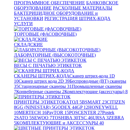
ПРОГРАММНОЕ ОБЕСПЕЧЕНИЕ
БАНКОВСКОЕ
ОБОРУДОВАНИЕ
РАСХОДНЫЕ МАТЕРИАЛЫ
БАКТЕРИЦИДНОЕ ОБОРУДОВАНИЕ и
УСТАНОВКИ
РЕГИСТРАЦИЯ ШТРИХ-КОДА
УСЛУГИ
ТОРГОВЫЕ (ФАСОВОЧНЫЕ)
СКЛАДСКИЕ
ЛАБОРАТОРНЫЕ (ВЫСОКОТОЧНЫЕ)
ВЕСЫ С ПЕЧАТЬЮ ЭТИКЕТОК
СКАНЕРЫ ШТРИХ-КОДА
Сканер штрих-кода 1D
10
Сканер штрих кода 2D
39
Беспроводные (BT) сканеры
35
Стационарные сканеры
31
Промышленные сканеры
7
Конвейерные сканеры
2
Комплектующие (аксессуары)
8
ПРИНТЕРЫ ЭТИКЕТОК
АТОЛ
5
BSMART
23
CITIZEN
8
GG (NINESTAR)
5
GODEX
44
GP
12
HONEYWELL
10
MERTECH
16
PayTOR
15
POSCENTER
27
Postek
2
SATO
5
SEWOO
7
TOSHIBA
30
TSC
46
URSA
3
ZEBRA
5
КОМПЛЕКТУЮЩИЕ и АКСЕССУАРЫ
40