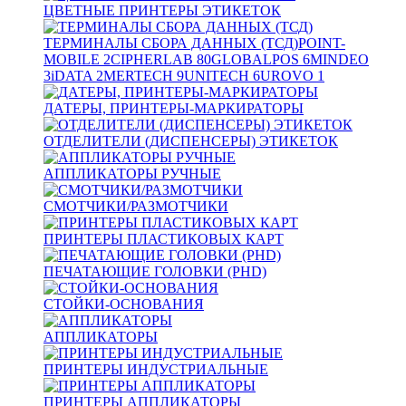
ЦВЕТНЫЕ ПРИНТЕРЫ ЭТИКЕТОК
ТЕРМИНАЛЫ СБОРА ДАННЫХ (ТСД)
POINT-
MOBILE
2
CIPHERLAB
80
GLOBALPOS
6
MINDEO
3
iDATA
2
MERTECH
9
UNITECH
6
UROVO
1
ДАТЕРЫ, ПРИНТЕРЫ-МАРКИРАТОРЫ
ОТДЕЛИТЕЛИ (ДИСПЕНСЕРЫ) ЭТИКЕТОК
АППЛИКАТОРЫ РУЧНЫЕ
СМОТЧИКИ/РАЗМОТЧИКИ
ПРИНТЕРЫ ПЛАСТИКОВЫХ КАРТ
ПЕЧАТАЮЩИЕ ГОЛОВКИ (PHD)
СТОЙКИ-ОСНОВАНИЯ
АППЛИКАТОРЫ
ПРИНТЕРЫ ИНДУСТРИАЛЬНЫЕ
ПРИНТЕРЫ АППЛИКАТОРЫ