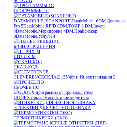
SCLOUD
ПРОГРАММЫ 1С
DATAMOBILE (SCANPORT)
DataMobile
16
DM.Доставка
Pro
5
DataMobile.RFID
8
DM.ТОИР
8
DM.Invent
4
DataMobile.Маркировка
4
DM.Прайсчекер
3
DataMobile.Услуги
4
БИЗНЕС-РЕШЕНИЯ
ШТРИХ-М
СКАН-КОД
CLEVERENCE
СКЛАД
15
Учёт и Инвентаризация
3
ПРОЧЕЕ ПО
GODEX программы от производителя
ЭТИКЕТКИ ДЛЯ ЧЕСТНОГО ЗНАКА
ТЕРМОЭТИКЕТКИ (ЭКО)