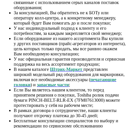
связанные с использованием серых каналов поставок
оборудования;
За консультацией, Вы обратитесь не к БОТу или
оператору колл-центра, а к конкретному менеджеру,
который будет Вам помогать до и после покупки;
У нас индивидуальный подход к клиенту и его
потребностям, за каждым закрепляется свой менеджер;
Если оборудование из нашего ассортимента Вы купили
у других поставщиков (прайс-агрегаторов из интернета),
цель которых только продать, мы все ранвно окажем
Вам необходимую консультацию;
У нас официальная гарантия производителя и сервисная
поддержка на весь ассортимент продукции;
В нашем каталоге
Штрих-Маркет
представлен
широкий модельный ряд оборудования для маркировки,
включая все необходимые аксессуары (
печатающие
головки
) и
запасные части
;
Если Вы являетесь нашим клиентом, то перед
принятием решения о покупки, Toshiba ролик подачи
бумаги PINCH-BELT-RLR-EX (7FM07613000) можете
протестировать у себя на рабочем месте;
В рамках договора о сотрудничестве, наши клиенты
получают отсрочку платежа до 30-45 дней;
Бесплатные консультации специалистов по выбору и
рекомендации по сервисному обслуживанию