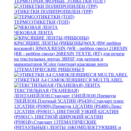
ТЕРМОТРАНСФЕРНЫЕ ЭТИКЕТКИ (ПЛГ)
ЭТИКЕТКИ ПОЛИПРОПИЛЕН (TPP)
ТЕРМОЭТИКЕТКИ (ТОП)
ЧЕКОВАЯ ЛЕНТА
КРАСЯЩИЕ ЛЕНТЫ (РИББОНЫ)
WAX (RW риббон
восковой)
30
WAX/RESIN (WR - риббон смесь)
21
RESIN
(RR - риббон смола)
26
RESIN TEXTIL (RT) для печати
на текстильных лентах
38
HSF для датеров и
маркираторов
9
Color (цветная) красящая лента
12
ТЕМАТИЧЕСКИЕ РИББОНЫ
9
ЭТИКЕТКИ А4 САМОКЛЕЯЩИЕСЯ MULTILABEL
ТЕКСТИЛЬНАЯ (ТКАНЕВАЯ)
ЛЕНТА
НЕЙЛОН.Стандарт
15
НЕЙЛОН.Премиум
7
НЕЙЛОН.Плотный
5
САТИН (PS430).Стандарт плюс
12
САТИН (PS909).Премиум
12
САТИН (PS486).Люкс
12
САТИН (PS901C). ЦВЕТНОЙ УЗКИЙ
62
САТИН
(PS901C). ЦВЕТНОЙ ШИРОКИЙ
6
САТИН
(PS901B).Стандарт
13
ТЕМАТИЧЕСКИЕ
(РИТАУЛЬНЫЕ) ЛЕНТЫ
16
КОМПЛЕКТУЮЩИЕ и