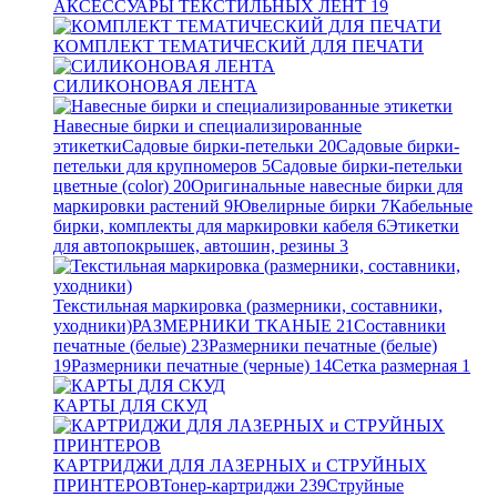
АКСЕССУАРЫ ТЕКСТИЛЬНЫХ ЛЕНТ
19
КОМПЛЕКТ ТЕМАТИЧЕСКИЙ ДЛЯ ПЕЧАТИ
СИЛИКОНОВАЯ ЛЕНТА
Навесные бирки и специализированные
этикетки
Садовые бирки-петельки
20
Садовые бирки-
петельки для крупномеров
5
Садовые бирки-петельки
цветные (color)
20
Оригинальные навесные бирки для
маркировки растений
9
Ювелирные бирки
7
Кабельные
бирки, комплекты для маркировки кабеля
6
Этикетки
для автопокрышек, автошин, резины
3
Текстильная маркировка (размерники, составники,
уходники)
РАЗМЕРНИКИ ТКАНЫЕ
21
Составники
печатные (белые)
23
Размерники печатные (белые)
19
Размерники печатные (черные)
14
Сетка размерная
1
КАРТЫ ДЛЯ СКУД
КАРТРИДЖИ ДЛЯ ЛАЗЕРНЫХ и СТРУЙНЫХ
ПРИНТЕРОВ
Тонер-картриджи
239
Струйные