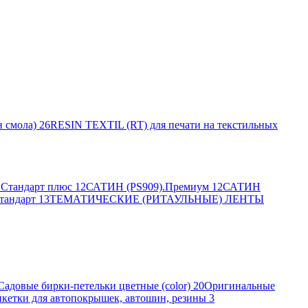
 смола)
26
RESIN TEXTIL (RT) для печати на текстильных
Стандарт плюс
12
САТИН (PS909).Премиум
12
САТИН
тандарт
13
ТЕМАТИЧЕСКИЕ (РИТАУЛЬНЫЕ) ЛЕНТЫ
Садовые бирки-петельки цветные (color)
20
Оригинальные
кетки для автопокрышек, автошин, резины
3