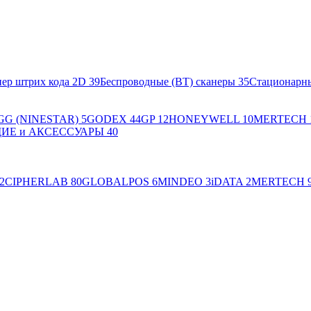
ер штрих кода 2D
39
Беспроводные (BT) сканеры
35
Стационарн
GG (NINESTAR)
5
GODEX
44
GP
12
HONEYWELL
10
MERTECH
Е и АКСЕССУАРЫ
40
2
CIPHERLAB
80
GLOBALPOS
6
MINDEO
3
iDATA
2
MERTECH