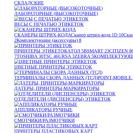
СКЛАДСКИЕ
ЛАБОРАТОРНЫЕ (ВЫСОКОТОЧНЫЕ)
ВЕСЫ С ПЕЧАТЬЮ ЭТИКЕТОК
СКАНЕРЫ ШТРИХ-КОДА
Сканер штрих-кода 1D
10
Скан
2
Комплектующие (аксессуары)
8
ПРИНТЕРЫ ЭТИКЕТОК
АТОЛ
5
BSMART
23
CITIZEN
8
7
TOSHIBA
30
TSC
46
URSA
3
ZEBRA
5
КОМПЛЕКТУЮЩИ
ЦВЕТНЫЕ ПРИНТЕРЫ ЭТИКЕТОК
ТЕРМИНАЛЫ СБОРА ДАННЫХ (ТСД)
POINT-MOBILE
ДАТЕРЫ, ПРИНТЕРЫ-МАРКИРАТОРЫ
ОТДЕЛИТЕЛИ (ДИСПЕНСЕРЫ) ЭТИКЕТОК
АППЛИКАТОРЫ РУЧНЫЕ
СМОТЧИКИ/РАЗМОТЧИКИ
ПРИНТЕРЫ ПЛАСТИКОВЫХ КАРТ