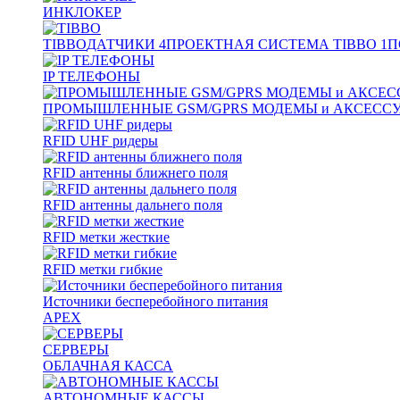
ИНКЛОКЕР
TIBBO
ДАТЧИКИ
4
ПРОЕКТНАЯ СИСТЕМА TIBBO
1
П
IP ТЕЛЕФОНЫ
ПРОМЫШЛЕННЫЕ GSM/GPRS МОДЕМЫ и АКСЕСС
RFID UHF ридеры
RFID антенны ближнего поля
RFID антенны дальнего поля
RFID метки жесткие
RFID метки гибкие
Источники бесперебойного питания
APEX
СЕРВЕРЫ
ОБЛАЧНАЯ КАССА
АВТОНОМНЫЕ КАССЫ