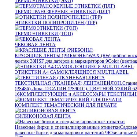
ТЕРМОЭТИКЕТКИ (ЭКО)
ТЕРМОТРАНСФЕРНЫЕ ЭТИКЕТКИ (ПЛГ)
ЭТИКЕТКИ ПОЛИПРОПИЛЕН (TPP)
ТЕРМОЭТИКЕТКИ (ТОП)
ЧЕКОВАЯ ЛЕНТА
КРАСЯЩИЕ ЛЕНТЫ (РИББОНЫ)
WAX (RW риббон воск
лентах
38
HSF для датеров и маркираторов
9
Color (цветна
ЭТИКЕТКИ А4 САМОКЛЕЯЩИЕСЯ MULTILABEL
ТЕКСТИЛЬНАЯ (ТКАНЕВАЯ) ЛЕНТА
НЕЙЛОН.Станда
(PS486).Люкс
12
САТИН (PS901C). ЦВЕТНОЙ УЗКИЙ
6
16
КОМПЛЕКТУЮЩИЕ и АКСЕССУАРЫ ТЕКСТИЛЬН
КОМПЛЕКТ ТЕМАТИЧЕСКИЙ ДЛЯ ПЕЧАТИ
СИЛИКОНОВАЯ ЛЕНТА
Навесные бирки и специализированные этикетки
Садовые
навесные бирки для маркировки растений
9
Ювелирные б