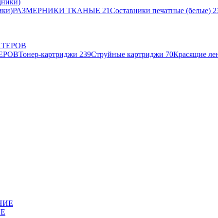
ики)
РАЗМЕРНИКИ ТКАНЫЕ
21
Составники печатные (белые)
2
ЕРОВ
Тонер-картриджи
239
Струйные картриджи
70
Красящие ле
ИЕ