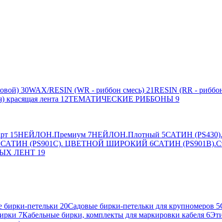
овой)
30
WAX/RESIN (WR - риббон смесь)
21
RESIN (RR - риббон
я) красящая лента
12
ТЕМАТИЧЕСКИЕ РИББОНЫ
9
рт
15
НЕЙЛОН.Премиум
7
НЕЙЛОН.Плотный
5
САТИН (PS430).
2
САТИН (PS901C). ЦВЕТНОЙ ШИРОКИЙ
6
САТИН (PS901B).С
ЫХ ЛЕНТ
19
 бирки-петельки
20
Садовые бирки-петельки для крупномеров
5
ирки
7
Кабельные бирки, комплекты для маркировки кабеля
6
Эти