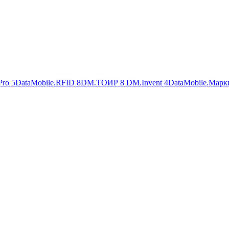
Pro
5
DataMobile.RFID
8
DM.ТОИР
8
DM.Invent
4
DataMobile.Марк