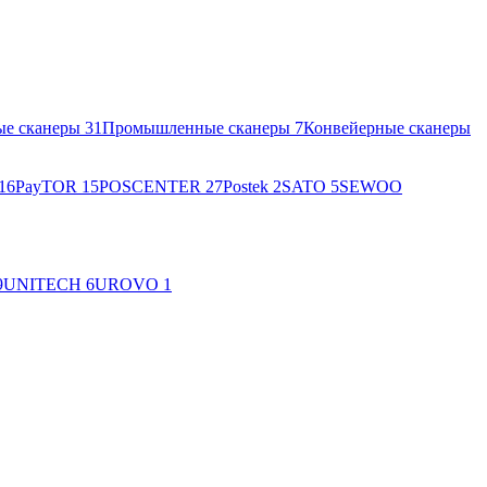
ые сканеры
31
Промышленные сканеры
7
Конвейерные сканеры
16
PayTOR
15
POSCENTER
27
Postek
2
SATO
5
SEWOO
9
UNITECH
6
UROVO
1