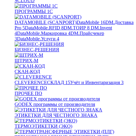
SCLOUD
ПРОГРАММЫ 1С
DATAMOBILE (SCANPORT)
DataMobile
16
DM.Доставка
Pro
5
DataMobile.RFID
8
DM.ТОИР
8
DM.Invent
4
DataMobile.Маркировка
4
DM.Прайсчекер
3
DataMobile.Услуги
4
БИЗНЕС-РЕШЕНИЯ
ШТРИХ-М
СКАН-КОД
CLEVERENCE
СКЛАД
15
Учёт и Инвентаризация
3
ПРОЧЕЕ ПО
GODEX программы от производителя
ЭТИКЕТКИ ДЛЯ ЧЕСТНОГО ЗНАКА
ТЕРМОЭТИКЕТКИ (ЭКО)