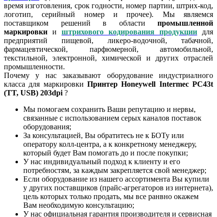
время изготовления, срок годности, номер партии, штрих-код,
логотип, серийный номер и прочее). Мы являемся
поставщиком решений в области
промышленной
маркировки
и
штрихового кодирования продукции
для
предприятий пищевой, ликеро-водочной, табачной,
фармацевтической, парфюмерной, автомобильной,
текстильной, электронной, химической и других отраслей
промышленности.
Почему у нас заказывают оборудование индустриалного
класса для маркировки
Принтер Honeywell Intermec PC43t
(TT, USB) 203dpi
?
Мы помогаем сохранить Ваши репутацию и нервы,
связанные с использованием серых каналов поставок
оборудования;
За консультацией, Вы обратитесь не к БОТу или
оператору колл-центра, а к конкретному менеджеру,
который будет Вам помогать до и после покупки;
У нас индивидуальный подход к клиенту и его
потребностям, за каждым закрепляется свой менеджер;
Если оборудование из нашего ассортимента Вы купили
у других поставщиков (прайс-агрегаторов из интернета),
цель которых только продать, мы все ранвно окажем
Вам необходимую консультацию;
У нас официальная гарантия производителя и сервисная