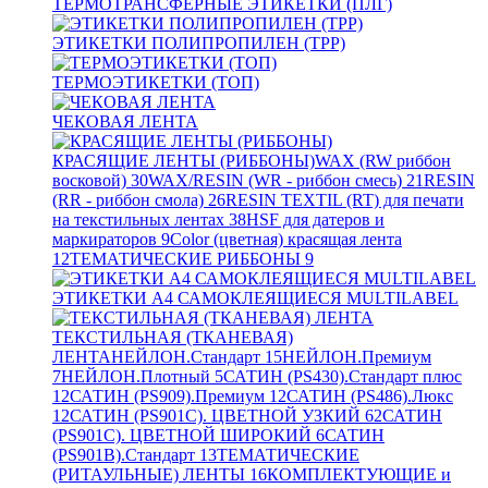
ТЕРМОТРАНСФЕРНЫЕ ЭТИКЕТКИ (ПЛГ)
ЭТИКЕТКИ ПОЛИПРОПИЛЕН (TPP)
ТЕРМОЭТИКЕТКИ (ТОП)
ЧЕКОВАЯ ЛЕНТА
КРАСЯЩИЕ ЛЕНТЫ (РИББОНЫ)
WAX (RW риббон
восковой)
30
WAX/RESIN (WR - риббон смесь)
21
RESIN
(RR - риббон смола)
26
RESIN TEXTIL (RT) для печати
на текстильных лентах
38
HSF для датеров и
маркираторов
9
Color (цветная) красящая лента
12
ТЕМАТИЧЕСКИЕ РИББОНЫ
9
ЭТИКЕТКИ А4 САМОКЛЕЯЩИЕСЯ MULTILABEL
ТЕКСТИЛЬНАЯ (ТКАНЕВАЯ)
ЛЕНТА
НЕЙЛОН.Стандарт
15
НЕЙЛОН.Премиум
7
НЕЙЛОН.Плотный
5
САТИН (PS430).Стандарт плюс
12
САТИН (PS909).Премиум
12
САТИН (PS486).Люкс
12
САТИН (PS901C). ЦВЕТНОЙ УЗКИЙ
62
САТИН
(PS901C). ЦВЕТНОЙ ШИРОКИЙ
6
САТИН
(PS901B).Стандарт
13
ТЕМАТИЧЕСКИЕ
(РИТАУЛЬНЫЕ) ЛЕНТЫ
16
КОМПЛЕКТУЮЩИЕ и