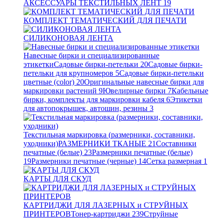
АКСЕССУАРЫ ТЕКСТИЛЬНЫХ ЛЕНТ
19
КОМПЛЕКТ ТЕМАТИЧЕСКИЙ ДЛЯ ПЕЧАТИ
СИЛИКОНОВАЯ ЛЕНТА
Навесные бирки и специализированные
этикетки
Садовые бирки-петельки
20
Садовые бирки-
петельки для крупномеров
5
Садовые бирки-петельки
цветные (color)
20
Оригинальные навесные бирки для
маркировки растений
9
Ювелирные бирки
7
Кабельные
бирки, комплекты для маркировки кабеля
6
Этикетки
для автопокрышек, автошин, резины
3
Текстильная маркировка (размерники, составники,
уходники)
РАЗМЕРНИКИ ТКАНЫЕ
21
Составники
печатные (белые)
23
Размерники печатные (белые)
19
Размерники печатные (черные)
14
Сетка размерная
1
КАРТЫ ДЛЯ СКУД
КАРТРИДЖИ ДЛЯ ЛАЗЕРНЫХ и СТРУЙНЫХ
ПРИНТЕРОВ
Тонер-картриджи
239
Струйные