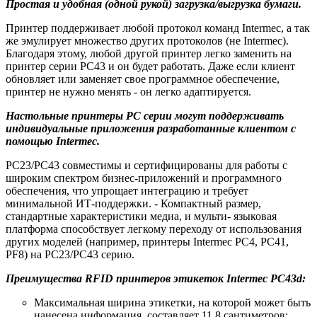
Простая и удобная (одной рукой) загрузка/выгрузка бумаги.
Принтер поддерживает любой протокол команд Intermec, а так
же эмулирует множество других протоколов (не Intermec).
Благодаря этому, любой другой принтер легко заменить на
принтер серии PC43 и он будет работать. Даже если клиент
обновляет или заменяет свое программное обеспечение,
принтер не нужно менять - он легко адаптируется.
Настольные принтеры PC серии могут поддерживать
индивидуальные приложения разработанные клиентом с
помощью Intermec.
PC23/PC43 совместимы и сертифицированы для работы с
широким спектром бизнес-приложений и программного
обеспечения, что упрощает интеграцию и требует
минимальной ИТ-поддержки. - Компактный размер,
стандартные характеристики медиа, и мульти- языковая
платформа способствует легкому переходу от использования
других моделей (например, принтеры Intermec PC4, PC41,
PF8) на PC23/PC43 серию.
Преимущества RFID принтеров этикеток Intermec PC43d:
Максимальная ширина этикетки, на которой может быть
нанесена информация, составляет 11,8 сантиметров;