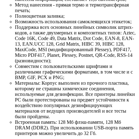
Метод нанесения - прямая термо и термотрансферная
печать;
Полноцветная заливка;
Возможность использования самоклеящихся этикеток;
Поддержка всех основных линейных символик штрих-
кодов, а также двухмерных и композитных типов: Aztec,
Code 16K, Code 49, Data Matrix, Dot Code, EAN-8, EAN-
13, EAN.UCC 128, Grid Matrix, HIBC 39, HIBC 128,
MaxiCode, MSI (модифицированный Plessey), PDF417,
Micro PDF417, Planet, Plessey, Postnet, QR-Code, RSS-14
(разновидности);
Совместим с пользовательскими шрифтами и
различными графическими форматами, в том числе и с
BMP, GIF, PCX и PNG;
Материалы: Корпус выполнен из прочного пластика,
которому не страшны химические соединения,
используемые для дезинфекции. Все принтеры линейки
PC были протестированы на предмет устойчивости к
воздействию популярных дезинфицирующих
материалов от ведущих производителей и все тесты
были пройдены.
Встроенная память: 128 Мб флэш-памяти, 128 Мб
DRAM (DDR2). При использовании USB-порта память
принтеров можно увеличить до 32 Гб.