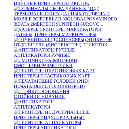
ЦВЕТНЫЕ ПРИНТЕРЫ ЭТИКЕТОК
ТЕРМИНАЛЫ СБОРА ДАННЫХ (ТСД)
POINT-
MOBILE
2
CIPHERLAB
80
GLOBALPOS
6
MINDEO
3
iDATA
2
MERTECH
9
UNITECH
6
UROVO
1
ДАТЕРЫ, ПРИНТЕРЫ-МАРКИРАТОРЫ
ОТДЕЛИТЕЛИ (ДИСПЕНСЕРЫ) ЭТИКЕТОК
АППЛИКАТОРЫ РУЧНЫЕ
СМОТЧИКИ/РАЗМОТЧИКИ
ПРИНТЕРЫ ПЛАСТИКОВЫХ КАРТ
ПЕЧАТАЮЩИЕ ГОЛОВКИ (PHD)
СТОЙКИ-ОСНОВАНИЯ
АППЛИКАТОРЫ
ПРИНТЕРЫ ИНДУСТРИАЛЬНЫЕ
ПРИНТЕРЫ АППЛИКАТОРЫ