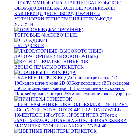
ПРОГРАММНОЕ ОБЕСПЕЧЕНИЕ
БАНКОВСКОЕ
ОБОРУДОВАНИЕ
РАСХОДНЫЕ МАТЕРИАЛЫ
БАКТЕРИЦИДНОЕ ОБОРУДОВАНИЕ и
УСТАНОВКИ
РЕГИСТРАЦИЯ ШТРИХ-КОДА
УСЛУГИ
ТОРГОВЫЕ (ФАСОВОЧНЫЕ)
СКЛАДСКИЕ
ЛАБОРАТОРНЫЕ (ВЫСОКОТОЧНЫЕ)
ВЕСЫ С ПЕЧАТЬЮ ЭТИКЕТОК
СКАНЕРЫ ШТРИХ-КОДА
Сканер штрих-кода 1D
10
Сканер штрих кода 2D
39
Беспроводные (BT) сканеры
35
Стационарные сканеры
31
Промышленные сканеры
7
Конвейерные сканеры
2
Комплектующие (аксессуары)
8
ПРИНТЕРЫ ЭТИКЕТОК
АТОЛ
5
BSMART
23
CITIZEN
8
GG (NINESTAR)
5
GODEX
44
GP
12
HONEYWELL
10
MERTECH
16
PayTOR
15
POSCENTER
27
Postek
2
SATO
5
SEWOO
7
TOSHIBA
30
TSC
46
URSA
3
ZEBRA
5
КОМПЛЕКТУЮЩИЕ и АКСЕССУАРЫ
40