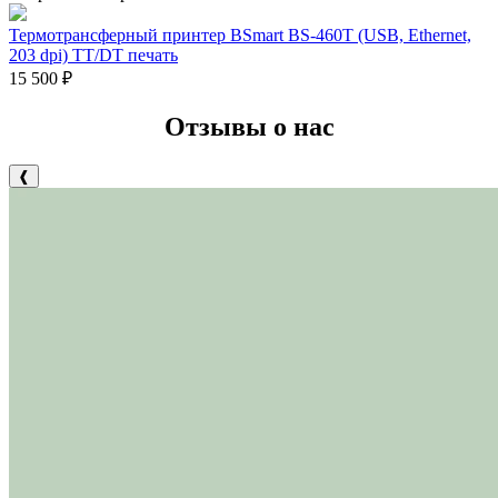
Термотрансферный принтер BSmart BS-460T (USB, Ethernet,
203 dpi) TT/DT печать
15 500
₽
Отзывы о нас
❰