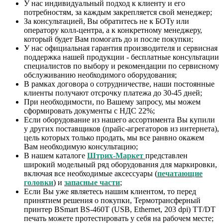
У нас индивидуальный подход к клиенту и его
потребностям, за каждым закрепляется свой менеджер;
За консультацией, Вы обратитесь не к БОТу или
оператору колл-центра, а к конкретному менеджеру,
который будет Вам помогать до и после покупки;
У нас официальная гарантия производителя и сервисная
поддержка нашей продукции - бесплатные консультации
специалистов по выбору и рекомендации по сервисному
обслуживанию необходимого оборудования;
В рамках договора о сотрудничестве, наши постоянные
клиенты получают отсрочку платежа до 30-45 дней;
При необходимости, по Вашему запросу, мы можем
сформировать документы с НДС 22%;
Если оборудование из нашего ассортимента Вы купили
у других поставщиков (прайс-агрегаторов из интернета),
цель которых только продать, мы все ранвно окажем
Вам необходимую консультацию;
В нашем каталоге
Штрих-Маркет
представлен
широкий модельный ряд оборудования для маркировки,
включая все необходимые аксессуары (
печатающие
головки
) и
запасные части
;
Если Вы уже являетесь нашим клиентом, то перед
принятием решения о покупки, Термотрансферный
принтер BSmart BS-460T (USB, Ethernet, 203 dpi) TT/DT
печать можете протестировать у себя на рабочем месте;