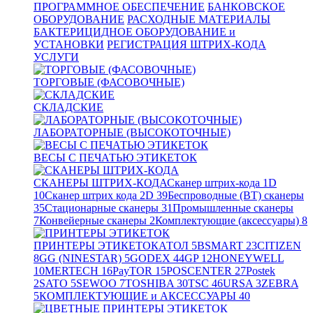
ПРОГРАММНОЕ ОБЕСПЕЧЕНИЕ
БАНКОВСКОЕ
ОБОРУДОВАНИЕ
РАСХОДНЫЕ МАТЕРИАЛЫ
БАКТЕРИЦИДНОЕ ОБОРУДОВАНИЕ и
УСТАНОВКИ
РЕГИСТРАЦИЯ ШТРИХ-КОДА
УСЛУГИ
ТОРГОВЫЕ (ФАСОВОЧНЫЕ)
СКЛАДСКИЕ
ЛАБОРАТОРНЫЕ (ВЫСОКОТОЧНЫЕ)
ВЕСЫ С ПЕЧАТЬЮ ЭТИКЕТОК
СКАНЕРЫ ШТРИХ-КОДА
Сканер штрих-кода 1D
10
Сканер штрих кода 2D
39
Беспроводные (BT) сканеры
35
Стационарные сканеры
31
Промышленные сканеры
7
Конвейерные сканеры
2
Комплектующие (аксессуары)
8
ПРИНТЕРЫ ЭТИКЕТОК
АТОЛ
5
BSMART
23
CITIZEN
8
GG (NINESTAR)
5
GODEX
44
GP
12
HONEYWELL
10
MERTECH
16
PayTOR
15
POSCENTER
27
Postek
2
SATO
5
SEWOO
7
TOSHIBA
30
TSC
46
URSA
3
ZEBRA
5
КОМПЛЕКТУЮЩИЕ и АКСЕССУАРЫ
40