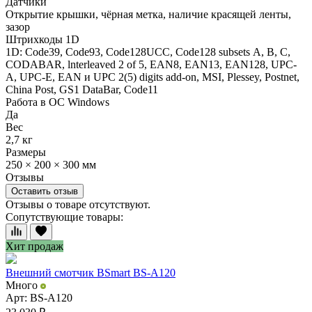
Датчики
Открытие крышки, чёрная метка, наличие красящей ленты,
зазор
Штрихкоды 1D
1D: Code39, Code93, Code128UCC, Code128 subsets А, В, С,
CODABAR, lnterleaved 2 of 5, EAN8, EAN13, EAN128, UPC-
A, UPC-E, EAN и UPC 2(5) digits add-on, MSI, Plessey, Postnet,
China Post, GS1 DataBar, Code11
Работа в ОС Windows
Да
Вес
2,7 кг
Размеры
250 × 200 × 300 мм
Отзывы
Оставить отзыв
Отзывы о товаре отсутствуют.
Сопутствующие товары:
Хит продаж
Внешний смотчик BSmart BS-A120
Много
Арт: BS-A120