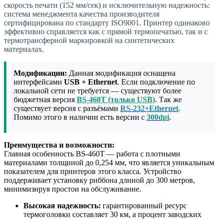
скорость печати (152 мм/сек) и исключительную надежность:
система менеджмента качества производителя
сертифицирована по стандарту ISO9001. Принтер одинаково
эффективно справляется как с прямой термопечатью, так и с
термотрансферной маркировкой на синтетических
материалах.
Модификации:
Данная модификация оснащена
интерфейсами
USB +
Ethernet
. Если подключение по
локальной сети не требуется — существуют более
бюджетная версия
BS-460T (только USB)
. Так же
существует версия с разъёмами
RS-232+Ethernet
.
Помимо этого в наличии есть версии с
300dpi
.
Преимущества и возможности:
Главная особенность BS-460T — работа с плотными
материалами толщиной до 0,254 мм, что является уникальным
показателем для принтеров этого класса. Устройство
поддерживает установку риббона длиной до 300 метров,
минимизируя простои на обслуживание.
Высокая надежность:
гарантированный ресурс
термоголовки составляет 30 км, а процент заводских