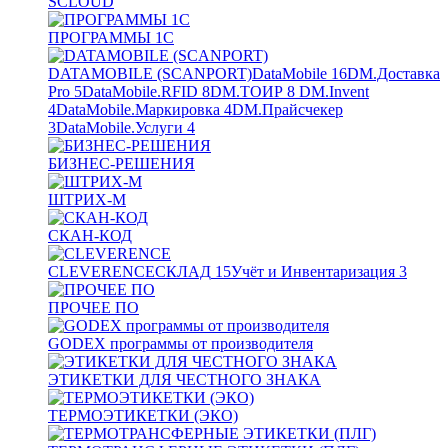
SCLOUD
ПРОГРАММЫ 1С
DATAMOBILE (SCANPORT)
DataMobile
16
DM.Доставка
Pro
5
DataMobile.RFID
8
DM.ТОИР
8
DM.Invent
4
DataMobile.Маркировка
4
DM.Прайсчекер
3
DataMobile.Услуги
4
БИЗНЕС-РЕШЕНИЯ
ШТРИХ-М
СКАН-КОД
CLEVERENCE
СКЛАД
15
Учёт и Инвентаризация
3
ПРОЧЕЕ ПО
GODEX программы от производителя
ЭТИКЕТКИ ДЛЯ ЧЕСТНОГО ЗНАКА
ТЕРМОЭТИКЕТКИ (ЭКО)