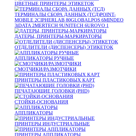
ЦВЕТНЫЕ ПРИНТЕРЫ ЭТИКЕТОК
ТЕРМИНАЛЫ СБОРА ДАННЫХ (ТСД)
POINT-
MOBILE
2
CIPHERLAB
80
GLOBALPOS
6
MINDEO
3
iDATA
2
MERTECH
9
UNITECH
6
UROVO
1
ДАТЕРЫ, ПРИНТЕРЫ-МАРКИРАТОРЫ
ОТДЕЛИТЕЛИ (ДИСПЕНСЕРЫ) ЭТИКЕТОК
АППЛИКАТОРЫ РУЧНЫЕ
СМОТЧИКИ/РАЗМОТЧИКИ
ПРИНТЕРЫ ПЛАСТИКОВЫХ КАРТ
ПЕЧАТАЮЩИЕ ГОЛОВКИ (PHD)
СТОЙКИ-ОСНОВАНИЯ
АППЛИКАТОРЫ
ПРИНТЕРЫ ИНДУСТРИАЛЬНЫЕ
ПРИНТЕРЫ АППЛИКАТОРЫ