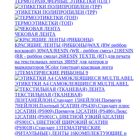
ТЕРМОТРАНСФЕРНЫЕ ЭТИКЕТКИ (ПЛГ)
ЭТИКЕТКИ ПОЛИПРОПИЛЕН (TPP)
ТЕРМОЭТИКЕТКИ (ТОП)
ЧЕКОВАЯ ЛЕНТА
КРАСЯЩИЕ ЛЕНТЫ (РИББОНЫ)
WAX (RW риббон
восковой)
30
WAX/RESIN (WR - риббон смесь)
21
RESIN
(RR - риббон смола)
26
RESIN TEXTIL (RT) для печати
на текстильных лентах
38
HSF для датеров и
маркираторов
9
Color (цветная) красящая лента
12
ТЕМАТИЧЕСКИЕ РИББОНЫ
9
ЭТИКЕТКИ А4 САМОКЛЕЯЩИЕСЯ MULTILABEL
ТЕКСТИЛЬНАЯ (ТКАНЕВАЯ)
ЛЕНТА
НЕЙЛОН.Стандарт
15
НЕЙЛОН.Премиум
7
НЕЙЛОН.Плотный
5
САТИН (PS430).Стандарт плюс
12
САТИН (PS909).Премиум
12
САТИН (PS486).Люкс
12
САТИН (PS901C). ЦВЕТНОЙ УЗКИЙ
62
САТИН
(PS901C). ЦВЕТНОЙ ШИРОКИЙ
6
САТИН
(PS901B).Стандарт
13
ТЕМАТИЧЕСКИЕ
(РИТАУЛЬНЫЕ) ЛЕНТЫ
16
КОМПЛЕКТУЮЩИЕ и