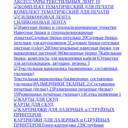
АКСЕССУАРЫ ТЕКСТИЛЬНЫХ ЛЕНТ
19
КОМПЛЕКТ ТЕМАТИЧЕСКИЙ ДЛЯ ПЕЧАТИ
СИЛИКОНОВАЯ ЛЕНТА
Навесные бирки и специализированные
этикетки
Садовые бирки-петельки
20
Садовые бирки-
петельки для крупномеров
5
Садовые бирки-петельки
цветные (color)
20
Оригинальные навесные бирки для
маркировки растений
9
Ювелирные бирки
7
Кабельные
бирки, комплекты для маркировки кабеля
6
Этикетки
для автопокрышек, автошин, резины
3
Текстильная маркировка (размерники, составники,
уходники)
РАЗМЕРНИКИ ТКАНЫЕ
21
Составники
печатные (белые)
23
Размерники печатные (белые)
19
Размерники печатные (черные)
14
Сетка размерная
1
КАРТЫ ДЛЯ СКУД
КАРТРИДЖИ ДЛЯ ЛАЗЕРНЫХ и СТРУЙНЫХ
ПРИНТЕРОВ
Тонер-картриджи
239
Струйные