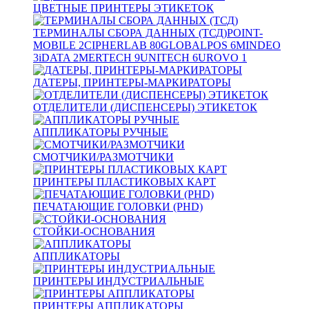
ЦВЕТНЫЕ ПРИНТЕРЫ ЭТИКЕТОК
ТЕРМИНАЛЫ СБОРА ДАННЫХ (ТСД)
POINT-
MOBILE
2
CIPHERLAB
80
GLOBALPOS
6
MINDEO
3
iDATA
2
MERTECH
9
UNITECH
6
UROVO
1
ДАТЕРЫ, ПРИНТЕРЫ-МАРКИРАТОРЫ
ОТДЕЛИТЕЛИ (ДИСПЕНСЕРЫ) ЭТИКЕТОК
АППЛИКАТОРЫ РУЧНЫЕ
СМОТЧИКИ/РАЗМОТЧИКИ
ПРИНТЕРЫ ПЛАСТИКОВЫХ КАРТ
ПЕЧАТАЮЩИЕ ГОЛОВКИ (PHD)
СТОЙКИ-ОСНОВАНИЯ
АППЛИКАТОРЫ
ПРИНТЕРЫ ИНДУСТРИАЛЬНЫЕ
ПРИНТЕРЫ АППЛИКАТОРЫ