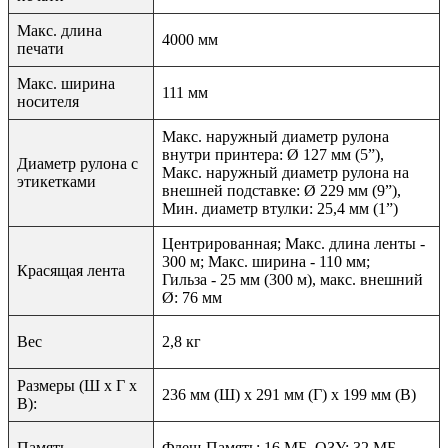
Макс. длина
4000 мм
печати
Макс. ширина
111 мм
носителя
Макс. наружный диаметр рулона
внутри принтера: Ø 127 мм (5”),
Диаметр рулона с
Макс. наружный диаметр рулона на
этикетками
внешней подставке: Ø 229 мм (9”),
Мин. диаметр втулки: 25,4 мм (1”)
Центрированная; Макс. длина ленты -
300 м; Mакс. ширина - 110 мм;
Красящая лента
Гильза - 25 мм (300 м), макс. внешний
Ø: 76 мм
Вес
2,8 кг
Размеры (Ш x Г x
236 мм (Ш) x 291 мм (Г) x 199 мм (В)
В):
Память
Флеш-Память: 16 МБ, ОЗУ: 32 МБ