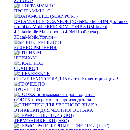
SCLOUD
ПРОГРАММЫ 1С
DATAMOBILE (SCANPORT)
DataMobile
16
DM.Доставка
Pro
5
DataMobile.RFID
8
DM.ТОИР
8
DM.Invent
4
DataMobile.Маркировка
4
DM.Прайсчекер
3
DataMobile.Услуги
4
БИЗНЕС-РЕШЕНИЯ
ШТРИХ-М
СКАН-КОД
CLEVERENCE
СКЛАД
15
Учёт и Инвентаризация
3
ПРОЧЕЕ ПО
GODEX программы от производителя
ЭТИКЕТКИ ДЛЯ ЧЕСТНОГО ЗНАКА
ТЕРМОЭТИКЕТКИ (ЭКО)