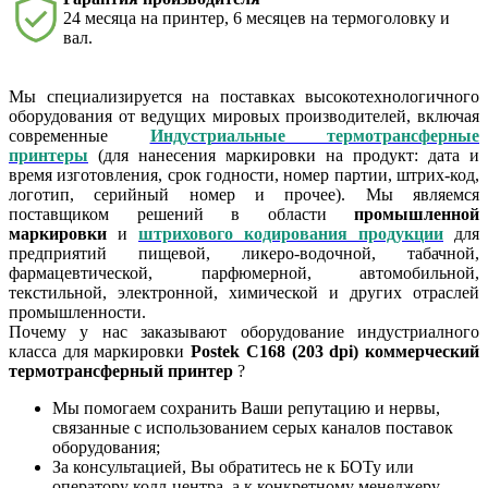
24 месяца на принтер, 6 месяцев на термоголовку и
вал.
Мы специализируется на поставках высокотехнологичного
оборудования от ведущих мировых производителей, включая
современные
Индустриальные термотрансферные
принтеры
(для нанесения маркировки на продукт: дата и
время изготовления, срок годности, номер партии, штрих-код,
логотип, серийный номер и прочее). Мы являемся
поставщиком решений в области
промышленной
маркировки
и
штрихового кодирования продукции
для
предприятий пищевой, ликеро-водочной, табачной,
фармацевтической, парфюмерной, автомобильной,
текстильной, электронной, химической и других отраслей
промышленности.
Почему у нас заказывают оборудование индустриалного
класса для маркировки
Postek C168 (203 dpi) коммерческий
термотрансферный принтер
?
Мы помогаем сохранить Ваши репутацию и нервы,
связанные с использованием серых каналов поставок
оборудования;
За консультацией, Вы обратитесь не к БОТу или
оператору колл-центра, а к конкретному менеджеру,