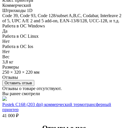
Класс принтера
Коммерческий
Штрихкоды 1D
Code 39, Code 93, Code 128/subset A,B,C, Codabar, Interleave 2
of 5, UPC A/E 2 and 5 add-on, EAN-13/8/128, UCC-128, и т.д.
Работа в ОС Windows
Да
Работа в ОС Linux
Нет
Работа в ОС Ios
Нет
Вес
3,8 кг
Размеры
250 × 320 × 220 мм
Отзывы
Оставить отзыв
Отзывы о товаре отсутствуют.
Вы ранее смотрели
Postek C168 (203 dpi) коммерческий термотрансферный
принтер
41 000
₽