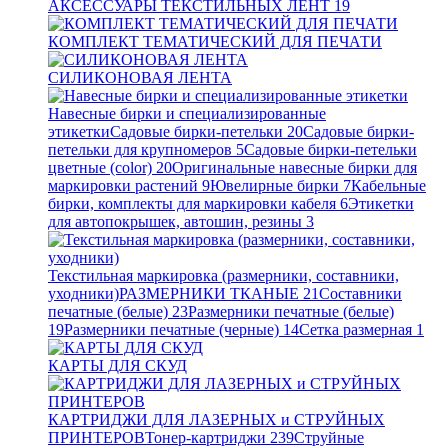
АКСЕССУАРЫ ТЕКСТИЛЬНЫХ ЛЕНТ
19
КОМПЛЕКТ ТЕМАТИЧЕСКИЙ ДЛЯ ПЕЧАТИ
СИЛИКОНОВАЯ ЛЕНТА
Навесные бирки и специализированные
этикетки
Садовые бирки-петельки
20
Садовые бирки-
петельки для крупномеров
5
Садовые бирки-петельки
цветные (color)
20
Оригинальные навесные бирки для
маркировки растений
9
Ювелирные бирки
7
Кабельные
бирки, комплекты для маркировки кабеля
6
Этикетки
для автопокрышек, автошин, резины
3
Текстильная маркировка (размерники, составники,
уходники)
РАЗМЕРНИКИ ТКАНЫЕ
21
Составники
печатные (белые)
23
Размерники печатные (белые)
19
Размерники печатные (черные)
14
Сетка размерная
1
КАРТЫ ДЛЯ СКУД
КАРТРИДЖИ ДЛЯ ЛАЗЕРНЫХ и СТРУЙНЫХ
ПРИНТЕРОВ
Тонер-картриджи
239
Струйные