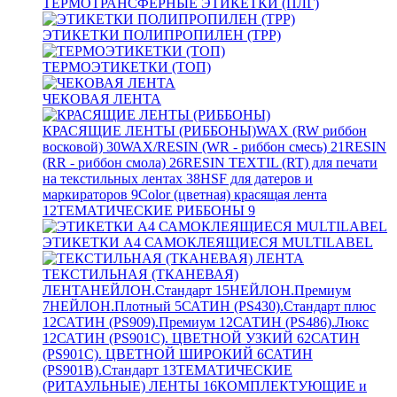
ТЕРМОТРАНСФЕРНЫЕ ЭТИКЕТКИ (ПЛГ)
ЭТИКЕТКИ ПОЛИПРОПИЛЕН (TPP)
ТЕРМОЭТИКЕТКИ (ТОП)
ЧЕКОВАЯ ЛЕНТА
КРАСЯЩИЕ ЛЕНТЫ (РИББОНЫ)
WAX (RW риббон
восковой)
30
WAX/RESIN (WR - риббон смесь)
21
RESIN
(RR - риббон смола)
26
RESIN TEXTIL (RT) для печати
на текстильных лентах
38
HSF для датеров и
маркираторов
9
Color (цветная) красящая лента
12
ТЕМАТИЧЕСКИЕ РИББОНЫ
9
ЭТИКЕТКИ А4 САМОКЛЕЯЩИЕСЯ MULTILABEL
ТЕКСТИЛЬНАЯ (ТКАНЕВАЯ)
ЛЕНТА
НЕЙЛОН.Стандарт
15
НЕЙЛОН.Премиум
7
НЕЙЛОН.Плотный
5
САТИН (PS430).Стандарт плюс
12
САТИН (PS909).Премиум
12
САТИН (PS486).Люкс
12
САТИН (PS901C). ЦВЕТНОЙ УЗКИЙ
62
САТИН
(PS901C). ЦВЕТНОЙ ШИРОКИЙ
6
САТИН
(PS901B).Стандарт
13
ТЕМАТИЧЕСКИЕ
(РИТАУЛЬНЫЕ) ЛЕНТЫ
16
КОМПЛЕКТУЮЩИЕ и