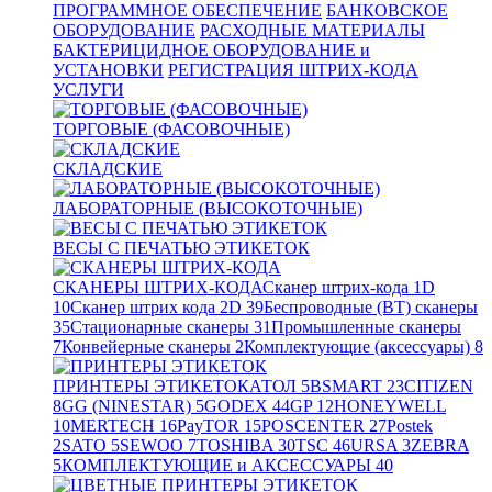
ПРОГРАММНОЕ ОБЕСПЕЧЕНИЕ
БАНКОВСКОЕ
ОБОРУДОВАНИЕ
РАСХОДНЫЕ МАТЕРИАЛЫ
БАКТЕРИЦИДНОЕ ОБОРУДОВАНИЕ и
УСТАНОВКИ
РЕГИСТРАЦИЯ ШТРИХ-КОДА
УСЛУГИ
ТОРГОВЫЕ (ФАСОВОЧНЫЕ)
СКЛАДСКИЕ
ЛАБОРАТОРНЫЕ (ВЫСОКОТОЧНЫЕ)
ВЕСЫ С ПЕЧАТЬЮ ЭТИКЕТОК
СКАНЕРЫ ШТРИХ-КОДА
Сканер штрих-кода 1D
10
Сканер штрих кода 2D
39
Беспроводные (BT) сканеры
35
Стационарные сканеры
31
Промышленные сканеры
7
Конвейерные сканеры
2
Комплектующие (аксессуары)
8
ПРИНТЕРЫ ЭТИКЕТОК
АТОЛ
5
BSMART
23
CITIZEN
8
GG (NINESTAR)
5
GODEX
44
GP
12
HONEYWELL
10
MERTECH
16
PayTOR
15
POSCENTER
27
Postek
2
SATO
5
SEWOO
7
TOSHIBA
30
TSC
46
URSA
3
ZEBRA
5
КОМПЛЕКТУЮЩИЕ и АКСЕССУАРЫ
40