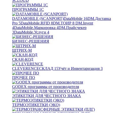
SCLOUD
ПРОГРАММЫ 1С
DATAMOBILE (SCANPORT)
DataMobile
16
DM.Доставка
Pro
5
DataMobile.RFID
8
DM.ТОИР
8
DM.Invent
4
DataMobile.Маркировка
4
DM.Прайсчекер
3
DataMobile.Услуги
4
БИЗНЕС-РЕШЕНИЯ
ШТРИХ-М
СКАН-КОД
CLEVERENCE
СКЛАД
15
Учёт и Инвентаризация
3
ПРОЧЕЕ ПО
GODEX программы от производителя
ЭТИКЕТКИ ДЛЯ ЧЕСТНОГО ЗНАКА
ТЕРМОЭТИКЕТКИ (ЭКО)