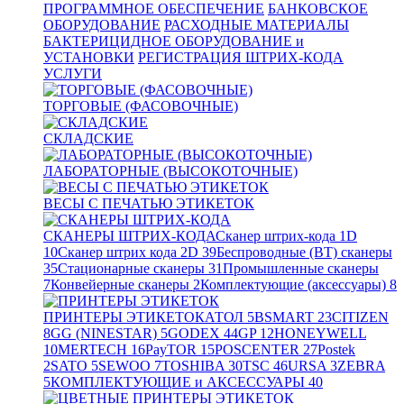
ПРОГРАММНОЕ ОБЕСПЕЧЕНИЕ
БАНКОВСКОЕ
ОБОРУДОВАНИЕ
РАСХОДНЫЕ МАТЕРИАЛЫ
БАКТЕРИЦИДНОЕ ОБОРУДОВАНИЕ и
УСТАНОВКИ
РЕГИСТРАЦИЯ ШТРИХ-КОДА
УСЛУГИ
ТОРГОВЫЕ (ФАСОВОЧНЫЕ)
СКЛАДСКИЕ
ЛАБОРАТОРНЫЕ (ВЫСОКОТОЧНЫЕ)
ВЕСЫ С ПЕЧАТЬЮ ЭТИКЕТОК
СКАНЕРЫ ШТРИХ-КОДА
Сканер штрих-кода 1D
10
Сканер штрих кода 2D
39
Беспроводные (BT) сканеры
35
Стационарные сканеры
31
Промышленные сканеры
7
Конвейерные сканеры
2
Комплектующие (аксессуары)
8
ПРИНТЕРЫ ЭТИКЕТОК
АТОЛ
5
BSMART
23
CITIZEN
8
GG (NINESTAR)
5
GODEX
44
GP
12
HONEYWELL
10
MERTECH
16
PayTOR
15
POSCENTER
27
Postek
2
SATO
5
SEWOO
7
TOSHIBA
30
TSC
46
URSA
3
ZEBRA
5
КОМПЛЕКТУЮЩИЕ и АКСЕССУАРЫ
40