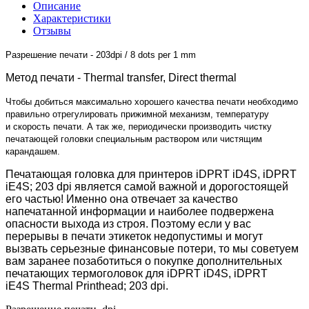
Описание
Характеристики
Отзывы
Разрешение печати - 203dpi / 8 dots per 1 mm
Метод печати - Thermal transfer, Direct thermal
Чтобы добиться максимально хорошего качества печати необходимо
правильно отрегулировать прижимной механизм, температуру
и скорость печати. А так же, периодически производить чистку
печатающей головки специальным раствором или чистящим
карандашем.
Печатающая головка для принтеров
iDPRT iD4S, iDPRT
iE4S
; 203 dpi
является самой важной и дорогостоящей
его частью! Именно она отвечает за качество
напечатанной информации и наиболее подвержена
опасности выхода из строя. Поэтому если у вас
перерывы в печати этикеток недопустимы и могут
вызвать серьезные финансовые потери, то мы советуем
вам заранее позаботиться о покупке дополнительных
печатающих термоголовок для
iDPRT iD4S, iDPRT
iE4S
Thermal Printhead; 203 dpi
.