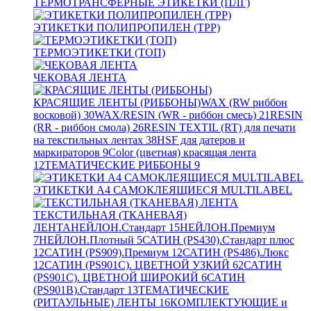
ТЕРМОТРАНСФЕРНЫЕ ЭТИКЕТКИ (ПЛГ)
ЭТИКЕТКИ ПОЛИПРОПИЛЕН (TPP)
ТЕРМОЭТИКЕТКИ (ТОП)
ЧЕКОВАЯ ЛЕНТА
КРАСЯЩИЕ ЛЕНТЫ (РИББОНЫ)
WAX (RW риббон
восковой)
30
WAX/RESIN (WR - риббон смесь)
21
RESIN
(RR - риббон смола)
26
RESIN TEXTIL (RT) для печати
на текстильных лентах
38
HSF для датеров и
маркираторов
9
Color (цветная) красящая лента
12
ТЕМАТИЧЕСКИЕ РИББОНЫ
9
ЭТИКЕТКИ А4 САМОКЛЕЯЩИЕСЯ MULTILABEL
ТЕКСТИЛЬНАЯ (ТКАНЕВАЯ)
ЛЕНТА
НЕЙЛОН.Стандарт
15
НЕЙЛОН.Премиум
7
НЕЙЛОН.Плотный
5
САТИН (PS430).Стандарт плюс
12
САТИН (PS909).Премиум
12
САТИН (PS486).Люкс
12
САТИН (PS901C). ЦВЕТНОЙ УЗКИЙ
62
САТИН
(PS901C). ЦВЕТНОЙ ШИРОКИЙ
6
САТИН
(PS901B).Стандарт
13
ТЕМАТИЧЕСКИЕ
(РИТАУЛЬНЫЕ) ЛЕНТЫ
16
КОМПЛЕКТУЮЩИЕ и