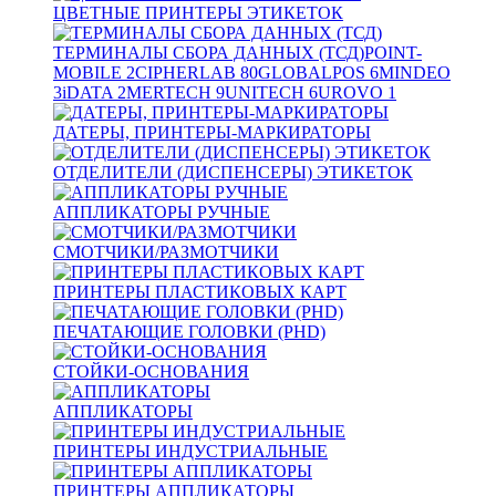
ЦВЕТНЫЕ ПРИНТЕРЫ ЭТИКЕТОК
ТЕРМИНАЛЫ СБОРА ДАННЫХ (ТСД)
POINT-
MOBILE
2
CIPHERLAB
80
GLOBALPOS
6
MINDEO
3
iDATA
2
MERTECH
9
UNITECH
6
UROVO
1
ДАТЕРЫ, ПРИНТЕРЫ-МАРКИРАТОРЫ
ОТДЕЛИТЕЛИ (ДИСПЕНСЕРЫ) ЭТИКЕТОК
АППЛИКАТОРЫ РУЧНЫЕ
СМОТЧИКИ/РАЗМОТЧИКИ
ПРИНТЕРЫ ПЛАСТИКОВЫХ КАРТ
ПЕЧАТАЮЩИЕ ГОЛОВКИ (PHD)
СТОЙКИ-ОСНОВАНИЯ
АППЛИКАТОРЫ
ПРИНТЕРЫ ИНДУСТРИАЛЬНЫЕ
ПРИНТЕРЫ АППЛИКАТОРЫ