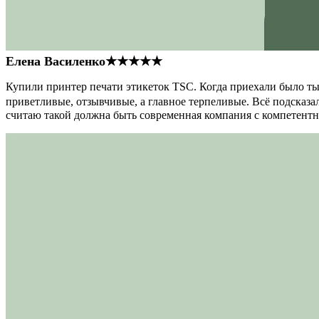
Елена Василенко
★★★★★
Купили принтер печати этикеток TSC. Когда приехали было тыс
приветливые, отзывчивые, а главное терпеливые. Всё подсказал
считаю такой должна быть современная компания с компетент