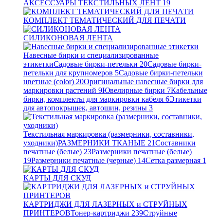
АКСЕССУАРЫ ТЕКСТИЛЬНЫХ ЛЕНТ
19
КОМПЛЕКТ ТЕМАТИЧЕСКИЙ ДЛЯ ПЕЧАТИ
СИЛИКОНОВАЯ ЛЕНТА
Навесные бирки и специализированные
этикетки
Садовые бирки-петельки
20
Садовые бирки-
петельки для крупномеров
5
Садовые бирки-петельки
цветные (color)
20
Оригинальные навесные бирки для
маркировки растений
9
Ювелирные бирки
7
Кабельные
бирки, комплекты для маркировки кабеля
6
Этикетки
для автопокрышек, автошин, резины
3
Текстильная маркировка (размерники, составники,
уходники)
РАЗМЕРНИКИ ТКАНЫЕ
21
Составники
печатные (белые)
23
Размерники печатные (белые)
19
Размерники печатные (черные)
14
Сетка размерная
1
КАРТЫ ДЛЯ СКУД
КАРТРИДЖИ ДЛЯ ЛАЗЕРНЫХ и СТРУЙНЫХ
ПРИНТЕРОВ
Тонер-картриджи
239
Струйные