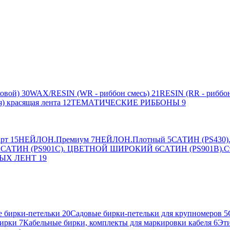
овой)
30
WAX/RESIN (WR - риббон смесь)
21
RESIN (RR - риббон
я) красящая лента
12
ТЕМАТИЧЕСКИЕ РИББОНЫ
9
рт
15
НЕЙЛОН.Премиум
7
НЕЙЛОН.Плотный
5
САТИН (PS430).
2
САТИН (PS901C). ЦВЕТНОЙ ШИРОКИЙ
6
САТИН (PS901B).С
ЫХ ЛЕНТ
19
 бирки-петельки
20
Садовые бирки-петельки для крупномеров
5
ирки
7
Кабельные бирки, комплекты для маркировки кабеля
6
Эти