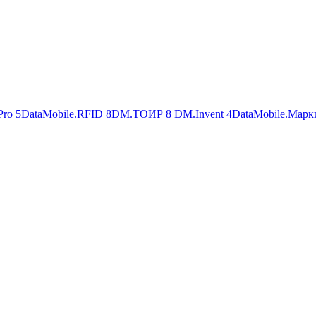
Pro
5
DataMobile.RFID
8
DM.ТОИР
8
DM.Invent
4
DataMobile.Марк