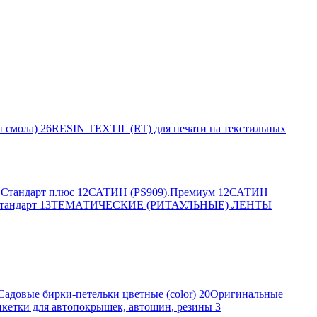
 смола)
26
RESIN TEXTIL (RT) для печати на текстильных
Стандарт плюс
12
САТИН (PS909).Премиум
12
САТИН
тандарт
13
ТЕМАТИЧЕСКИЕ (РИТАУЛЬНЫЕ) ЛЕНТЫ
Садовые бирки-петельки цветные (color)
20
Оригинальные
кетки для автопокрышек, автошин, резины
3