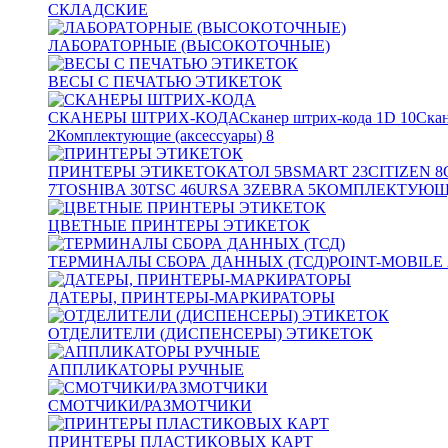
СКЛАДСКИЕ
ЛАБОРАТОРНЫЕ (ВЫСОКОТОЧНЫЕ)
ВЕСЫ С ПЕЧАТЬЮ ЭТИКЕТОК
СКАНЕРЫ ШТРИХ-КОДА
Сканер штрих-кода 1D
10
Скан
2
Комплектующие (аксессуары)
8
ПРИНТЕРЫ ЭТИКЕТОК
АТОЛ
5
BSMART
23
CITIZEN
8
7
TOSHIBA
30
TSC
46
URSA
3
ZEBRA
5
КОМПЛЕКТУЮЩИ
ЦВЕТНЫЕ ПРИНТЕРЫ ЭТИКЕТОК
ТЕРМИНАЛЫ СБОРА ДАННЫХ (ТСД)
POINT-MOBILE
ДАТЕРЫ, ПРИНТЕРЫ-МАРКИРАТОРЫ
ОТДЕЛИТЕЛИ (ДИСПЕНСЕРЫ) ЭТИКЕТОК
АППЛИКАТОРЫ РУЧНЫЕ
СМОТЧИКИ/РАЗМОТЧИКИ
ПРИНТЕРЫ ПЛАСТИКОВЫХ КАРТ