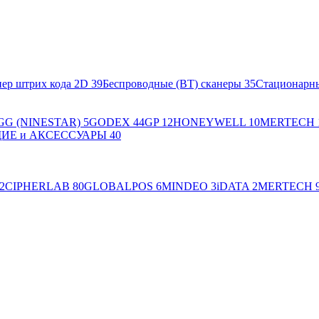
ер штрих кода 2D
39
Беспроводные (BT) сканеры
35
Стационарн
GG (NINESTAR)
5
GODEX
44
GP
12
HONEYWELL
10
MERTECH
Е и АКСЕССУАРЫ
40
2
CIPHERLAB
80
GLOBALPOS
6
MINDEO
3
iDATA
2
MERTECH