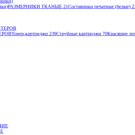
ики)
РАЗМЕРНИКИ ТКАНЫЕ
21
Составники печатные (белые)
2
ЕРОВ
Тонер-картриджи
239
Струйные картриджи
70
Красящие ле
ИЕ