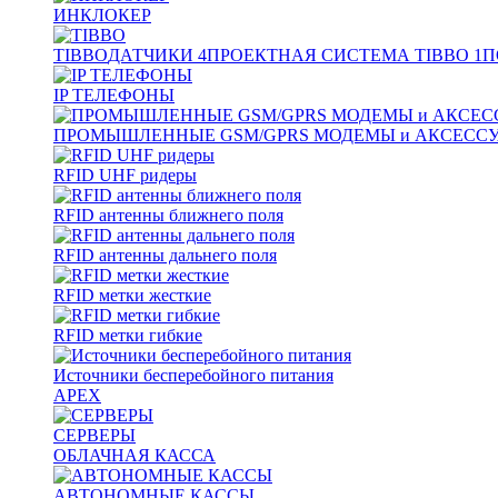
ИНКЛОКЕР
TIBBO
ДАТЧИКИ
4
ПРОЕКТНАЯ СИСТЕМА TIBBO
1
П
IP ТЕЛЕФОНЫ
ПРОМЫШЛЕННЫЕ GSM/GPRS МОДЕМЫ и АКСЕСС
RFID UHF ридеры
RFID антенны ближнего поля
RFID антенны дальнего поля
RFID метки жесткие
RFID метки гибкие
Источники бесперебойного питания
APEX
СЕРВЕРЫ
ОБЛАЧНАЯ КАССА
АВТОНОМНЫЕ КАССЫ