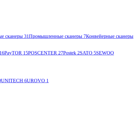
ые сканеры
31
Промышленные сканеры
7
Конвейерные сканеры
16
PayTOR
15
POSCENTER
27
Postek
2
SATO
5
SEWOO
9
UNITECH
6
UROVO
1