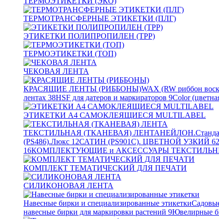
ТЕРМОЭТИКЕТКИ (ЭКО)
ТЕРМОТРАНСФЕРНЫЕ ЭТИКЕТКИ (ПЛГ)
ЭТИКЕТКИ ПОЛИПРОПИЛЕН (TPP)
ТЕРМОЭТИКЕТКИ (ТОП)
ЧЕКОВАЯ ЛЕНТА
КРАСЯЩИЕ ЛЕНТЫ (РИББОНЫ)
WAX (RW риббон воск
лентах
38
HSF для датеров и маркираторов
9
Color (цветна
ЭТИКЕТКИ А4 САМОКЛЕЯЩИЕСЯ MULTILABEL
ТЕКСТИЛЬНАЯ (ТКАНЕВАЯ) ЛЕНТА
НЕЙЛОН.Станда
(PS486).Люкс
12
САТИН (PS901C). ЦВЕТНОЙ УЗКИЙ
6
16
КОМПЛЕКТУЮЩИЕ и АКСЕССУАРЫ ТЕКСТИЛЬН
КОМПЛЕКТ ТЕМАТИЧЕСКИЙ ДЛЯ ПЕЧАТИ
СИЛИКОНОВАЯ ЛЕНТА
Навесные бирки и специализированные этикетки
Садовые
навесные бирки для маркировки растений
9
Ювелирные б