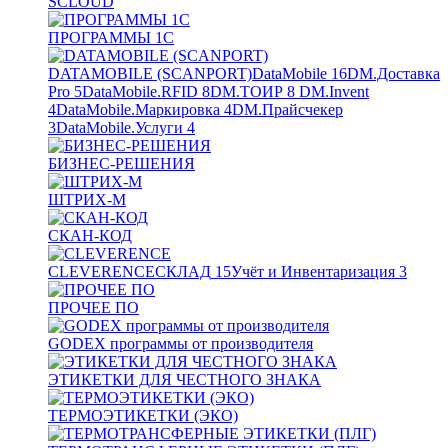
SCLOUD
ПРОГРАММЫ 1С
DATAMOBILE (SCANPORT)
DataMobile
16
DM.Доставка
Pro
5
DataMobile.RFID
8
DM.ТОИР
8
DM.Invent
4
DataMobile.Маркировка
4
DM.Прайсчекер
3
DataMobile.Услуги
4
БИЗНЕС-РЕШЕНИЯ
ШТРИХ-М
СКАН-КОД
CLEVERENCE
СКЛАД
15
Учёт и Инвентаризация
3
ПРОЧЕЕ ПО
GODEX программы от производителя
ЭТИКЕТКИ ДЛЯ ЧЕСТНОГО ЗНАКА
ТЕРМОЭТИКЕТКИ (ЭКО)