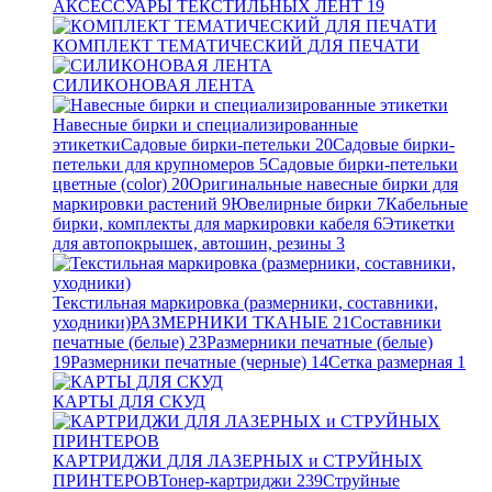
АКСЕССУАРЫ ТЕКСТИЛЬНЫХ ЛЕНТ
19
КОМПЛЕКТ ТЕМАТИЧЕСКИЙ ДЛЯ ПЕЧАТИ
СИЛИКОНОВАЯ ЛЕНТА
Навесные бирки и специализированные
этикетки
Садовые бирки-петельки
20
Садовые бирки-
петельки для крупномеров
5
Садовые бирки-петельки
цветные (color)
20
Оригинальные навесные бирки для
маркировки растений
9
Ювелирные бирки
7
Кабельные
бирки, комплекты для маркировки кабеля
6
Этикетки
для автопокрышек, автошин, резины
3
Текстильная маркировка (размерники, составники,
уходники)
РАЗМЕРНИКИ ТКАНЫЕ
21
Составники
печатные (белые)
23
Размерники печатные (белые)
19
Размерники печатные (черные)
14
Сетка размерная
1
КАРТЫ ДЛЯ СКУД
КАРТРИДЖИ ДЛЯ ЛАЗЕРНЫХ и СТРУЙНЫХ
ПРИНТЕРОВ
Тонер-картриджи
239
Струйные