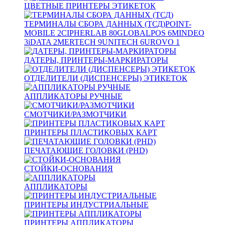
ЦВЕТНЫЕ ПРИНТЕРЫ ЭТИКЕТОК
ТЕРМИНАЛЫ СБОРА ДАННЫХ (ТСД)
POINT-
MOBILE
2
CIPHERLAB
80
GLOBALPOS
6
MINDEO
3
iDATA
2
MERTECH
9
UNITECH
6
UROVO
1
ДАТЕРЫ, ПРИНТЕРЫ-МАРКИРАТОРЫ
ОТДЕЛИТЕЛИ (ДИСПЕНСЕРЫ) ЭТИКЕТОК
АППЛИКАТОРЫ РУЧНЫЕ
СМОТЧИКИ/РАЗМОТЧИКИ
ПРИНТЕРЫ ПЛАСТИКОВЫХ КАРТ
ПЕЧАТАЮЩИЕ ГОЛОВКИ (PHD)
СТОЙКИ-ОСНОВАНИЯ
АППЛИКАТОРЫ
ПРИНТЕРЫ ИНДУСТРИАЛЬНЫЕ
ПРИНТЕРЫ АППЛИКАТОРЫ