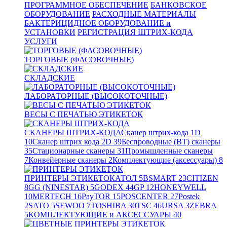
ПРОГРАММНОЕ ОБЕСПЕЧЕНИЕ
БАНКОВСКОЕ
ОБОРУДОВАНИЕ
РАСХОДНЫЕ МАТЕРИАЛЫ
БАКТЕРИЦИДНОЕ ОБОРУДОВАНИЕ и
УСТАНОВКИ
РЕГИСТРАЦИЯ ШТРИХ-КОДА
УСЛУГИ
ТОРГОВЫЕ (ФАСОВОЧНЫЕ)
СКЛАДСКИЕ
ЛАБОРАТОРНЫЕ (ВЫСОКОТОЧНЫЕ)
ВЕСЫ С ПЕЧАТЬЮ ЭТИКЕТОК
СКАНЕРЫ ШТРИХ-КОДА
Сканер штрих-кода 1D
10
Сканер штрих кода 2D
39
Беспроводные (BT) сканеры
35
Стационарные сканеры
31
Промышленные сканеры
7
Конвейерные сканеры
2
Комплектующие (аксессуары)
8
ПРИНТЕРЫ ЭТИКЕТОК
АТОЛ
5
BSMART
23
CITIZEN
8
GG (NINESTAR)
5
GODEX
44
GP
12
HONEYWELL
10
MERTECH
16
PayTOR
15
POSCENTER
27
Postek
2
SATO
5
SEWOO
7
TOSHIBA
30
TSC
46
URSA
3
ZEBRA
5
КОМПЛЕКТУЮЩИЕ и АКСЕССУАРЫ
40