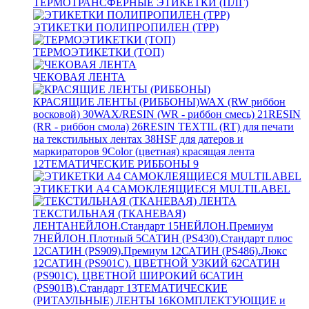
ТЕРМОТРАНСФЕРНЫЕ ЭТИКЕТКИ (ПЛГ)
ЭТИКЕТКИ ПОЛИПРОПИЛЕН (TPP)
ТЕРМОЭТИКЕТКИ (ТОП)
ЧЕКОВАЯ ЛЕНТА
КРАСЯЩИЕ ЛЕНТЫ (РИББОНЫ)
WAX (RW риббон
восковой)
30
WAX/RESIN (WR - риббон смесь)
21
RESIN
(RR - риббон смола)
26
RESIN TEXTIL (RT) для печати
на текстильных лентах
38
HSF для датеров и
маркираторов
9
Color (цветная) красящая лента
12
ТЕМАТИЧЕСКИЕ РИББОНЫ
9
ЭТИКЕТКИ А4 САМОКЛЕЯЩИЕСЯ MULTILABEL
ТЕКСТИЛЬНАЯ (ТКАНЕВАЯ)
ЛЕНТА
НЕЙЛОН.Стандарт
15
НЕЙЛОН.Премиум
7
НЕЙЛОН.Плотный
5
САТИН (PS430).Стандарт плюс
12
САТИН (PS909).Премиум
12
САТИН (PS486).Люкс
12
САТИН (PS901C). ЦВЕТНОЙ УЗКИЙ
62
САТИН
(PS901C). ЦВЕТНОЙ ШИРОКИЙ
6
САТИН
(PS901B).Стандарт
13
ТЕМАТИЧЕСКИЕ
(РИТАУЛЬНЫЕ) ЛЕНТЫ
16
КОМПЛЕКТУЮЩИЕ и