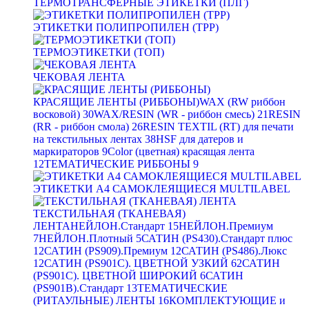
ТЕРМОТРАНСФЕРНЫЕ ЭТИКЕТКИ (ПЛГ)
ЭТИКЕТКИ ПОЛИПРОПИЛЕН (TPP)
ТЕРМОЭТИКЕТКИ (ТОП)
ЧЕКОВАЯ ЛЕНТА
КРАСЯЩИЕ ЛЕНТЫ (РИББОНЫ)
WAX (RW риббон
восковой)
30
WAX/RESIN (WR - риббон смесь)
21
RESIN
(RR - риббон смола)
26
RESIN TEXTIL (RT) для печати
на текстильных лентах
38
HSF для датеров и
маркираторов
9
Color (цветная) красящая лента
12
ТЕМАТИЧЕСКИЕ РИББОНЫ
9
ЭТИКЕТКИ А4 САМОКЛЕЯЩИЕСЯ MULTILABEL
ТЕКСТИЛЬНАЯ (ТКАНЕВАЯ)
ЛЕНТА
НЕЙЛОН.Стандарт
15
НЕЙЛОН.Премиум
7
НЕЙЛОН.Плотный
5
САТИН (PS430).Стандарт плюс
12
САТИН (PS909).Премиум
12
САТИН (PS486).Люкс
12
САТИН (PS901C). ЦВЕТНОЙ УЗКИЙ
62
САТИН
(PS901C). ЦВЕТНОЙ ШИРОКИЙ
6
САТИН
(PS901B).Стандарт
13
ТЕМАТИЧЕСКИЕ
(РИТАУЛЬНЫЕ) ЛЕНТЫ
16
КОМПЛЕКТУЮЩИЕ и