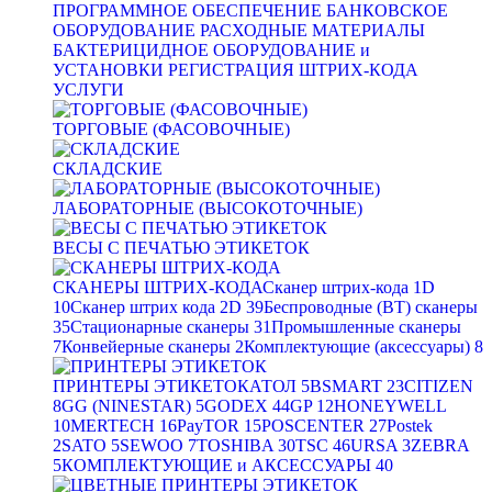
ПРОГРАММНОЕ ОБЕСПЕЧЕНИЕ
БАНКОВСКОЕ
ОБОРУДОВАНИЕ
РАСХОДНЫЕ МАТЕРИАЛЫ
БАКТЕРИЦИДНОЕ ОБОРУДОВАНИЕ и
УСТАНОВКИ
РЕГИСТРАЦИЯ ШТРИХ-КОДА
УСЛУГИ
ТОРГОВЫЕ (ФАСОВОЧНЫЕ)
СКЛАДСКИЕ
ЛАБОРАТОРНЫЕ (ВЫСОКОТОЧНЫЕ)
ВЕСЫ С ПЕЧАТЬЮ ЭТИКЕТОК
СКАНЕРЫ ШТРИХ-КОДА
Сканер штрих-кода 1D
10
Сканер штрих кода 2D
39
Беспроводные (BT) сканеры
35
Стационарные сканеры
31
Промышленные сканеры
7
Конвейерные сканеры
2
Комплектующие (аксессуары)
8
ПРИНТЕРЫ ЭТИКЕТОК
АТОЛ
5
BSMART
23
CITIZEN
8
GG (NINESTAR)
5
GODEX
44
GP
12
HONEYWELL
10
MERTECH
16
PayTOR
15
POSCENTER
27
Postek
2
SATO
5
SEWOO
7
TOSHIBA
30
TSC
46
URSA
3
ZEBRA
5
КОМПЛЕКТУЮЩИЕ и АКСЕССУАРЫ
40