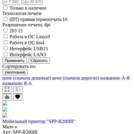
Только в наличии
Технология печати
(DT) прямая термопечать
16
Разрешение печати, dpi
203
15
Работа в ОС Linux
9
Работа в ОС Ios
4
Интерфейс USB
15
Интерфейс LAN
3
Применить
Сбросить
Сортировать по:
умолчанию
цене (сначала дешевые)
цене (сначала дорогие)
названию А-Я
названию Я-А
Мобильный принтер "SPP-R200III"
Мало
Арт: SPP-R200III