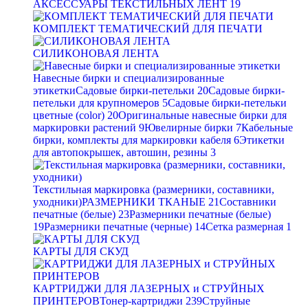
АКСЕССУАРЫ ТЕКСТИЛЬНЫХ ЛЕНТ
19
КОМПЛЕКТ ТЕМАТИЧЕСКИЙ ДЛЯ ПЕЧАТИ
СИЛИКОНОВАЯ ЛЕНТА
Навесные бирки и специализированные
этикетки
Садовые бирки-петельки
20
Садовые бирки-
петельки для крупномеров
5
Садовые бирки-петельки
цветные (color)
20
Оригинальные навесные бирки для
маркировки растений
9
Ювелирные бирки
7
Кабельные
бирки, комплекты для маркировки кабеля
6
Этикетки
для автопокрышек, автошин, резины
3
Текстильная маркировка (размерники, составники,
уходники)
РАЗМЕРНИКИ ТКАНЫЕ
21
Составники
печатные (белые)
23
Размерники печатные (белые)
19
Размерники печатные (черные)
14
Сетка размерная
1
КАРТЫ ДЛЯ СКУД
КАРТРИДЖИ ДЛЯ ЛАЗЕРНЫХ и СТРУЙНЫХ
ПРИНТЕРОВ
Тонер-картриджи
239
Струйные