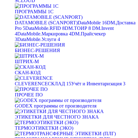
SCLOUD
ПРОГРАММЫ 1С
DATAMOBILE (SCANPORT)
DataMobile
16
DM.Доставка
Pro
5
DataMobile.RFID
8
DM.ТОИР
8
DM.Invent
4
DataMobile.Маркировка
4
DM.Прайсчекер
3
DataMobile.Услуги
4
БИЗНЕС-РЕШЕНИЯ
ШТРИХ-М
СКАН-КОД
CLEVERENCE
СКЛАД
15
Учёт и Инвентаризация
3
ПРОЧЕЕ ПО
GODEX программы от производителя
ЭТИКЕТКИ ДЛЯ ЧЕСТНОГО ЗНАКА
ТЕРМОЭТИКЕТКИ (ЭКО)