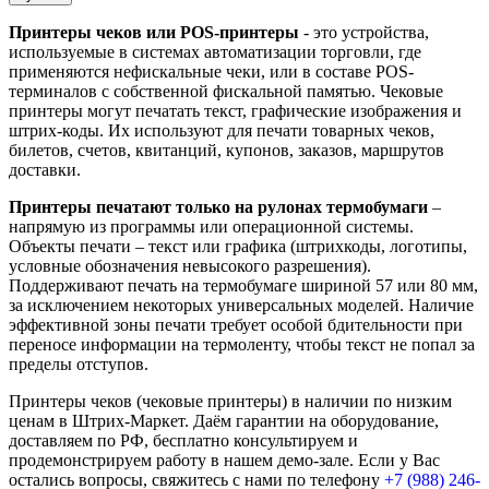
Принтеры чеков или POS-принтеры
- это устройства,
используемые в системах автоматизации торговли, где
применяются нефискальные чеки, или в составе POS-
терминалов с собственной фискальной памятью. Чековые
принтеры могут печатать текст, графические изображения и
штрих-коды. Их используют для печати товарных чеков,
билетов, счетов, квитанций, купонов, заказов, маршрутов
доставки.
Принтеры печатают только на рулонах термобумаги
–
напрямую из программы или операционной системы.
Объекты печати – текст или графика (штрихкоды, логотипы,
условные обозначения невысокого разрешения).
Поддерживают печать на термобумаге шириной 57 или 80 мм,
за исключением некоторых универсальных моделей. Наличие
эффективной зоны печати требует особой бдительности при
переносе информации на термоленту, чтобы текст не попал за
пределы отступов.
Принтеры чеков (чековые принтеры) в наличии по низким
ценам в Штрих-Маркет. Даём гарантии на оборудование,
доставляем по РФ, бесплатно консультируем и
продемонстрируем работу в нашем демо-зале. Если у Вас
остались вопросы, свяжитесь с нами по телефону
+7 (988) 246-