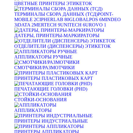
ЦВЕТНЫЕ ПРИНТЕРЫ ЭТИКЕТОК
ТЕРМИНАЛЫ СБОРА ДАННЫХ (ТСД)
POINT-
MOBILE
2
CIPHERLAB
80
GLOBALPOS
6
MINDEO
3
iDATA
2
MERTECH
9
UNITECH
6
UROVO
1
ДАТЕРЫ, ПРИНТЕРЫ-МАРКИРАТОРЫ
ОТДЕЛИТЕЛИ (ДИСПЕНСЕРЫ) ЭТИКЕТОК
АППЛИКАТОРЫ РУЧНЫЕ
СМОТЧИКИ/РАЗМОТЧИКИ
ПРИНТЕРЫ ПЛАСТИКОВЫХ КАРТ
ПЕЧАТАЮЩИЕ ГОЛОВКИ (PHD)
СТОЙКИ-ОСНОВАНИЯ
АППЛИКАТОРЫ
ПРИНТЕРЫ ИНДУСТРИАЛЬНЫЕ
ПРИНТЕРЫ АППЛИКАТОРЫ