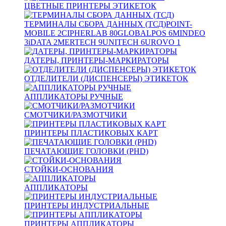
ЦВЕТНЫЕ ПРИНТЕРЫ ЭТИКЕТОК
ТЕРМИНАЛЫ СБОРА ДАННЫХ (ТСД)
POINT-
MOBILE
2
CIPHERLAB
80
GLOBALPOS
6
MINDEO
3
iDATA
2
MERTECH
9
UNITECH
6
UROVO
1
ДАТЕРЫ, ПРИНТЕРЫ-МАРКИРАТОРЫ
ОТДЕЛИТЕЛИ (ДИСПЕНСЕРЫ) ЭТИКЕТОК
АППЛИКАТОРЫ РУЧНЫЕ
СМОТЧИКИ/РАЗМОТЧИКИ
ПРИНТЕРЫ ПЛАСТИКОВЫХ КАРТ
ПЕЧАТАЮЩИЕ ГОЛОВКИ (PHD)
СТОЙКИ-ОСНОВАНИЯ
АППЛИКАТОРЫ
ПРИНТЕРЫ ИНДУСТРИАЛЬНЫЕ
ПРИНТЕРЫ АППЛИКАТОРЫ