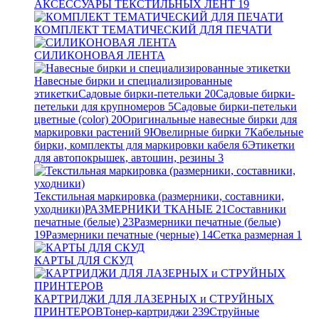
АКСЕССУАРЫ ТЕКСТИЛЬНЫХ ЛЕНТ
19
КОМПЛЕКТ ТЕМАТИЧЕСКИЙ ДЛЯ ПЕЧАТИ
СИЛИКОНОВАЯ ЛЕНТА
Навесные бирки и специализированные
этикетки
Садовые бирки-петельки
20
Садовые бирки-
петельки для крупномеров
5
Садовые бирки-петельки
цветные (color)
20
Оригинальные навесные бирки для
маркировки растений
9
Ювелирные бирки
7
Кабельные
бирки, комплекты для маркировки кабеля
6
Этикетки
для автопокрышек, автошин, резины
3
Текстильная маркировка (размерники, составники,
уходники)
РАЗМЕРНИКИ ТКАНЫЕ
21
Составники
печатные (белые)
23
Размерники печатные (белые)
19
Размерники печатные (черные)
14
Сетка размерная
1
КАРТЫ ДЛЯ СКУД
КАРТРИДЖИ ДЛЯ ЛАЗЕРНЫХ и СТРУЙНЫХ
ПРИНТЕРОВ
Тонер-картриджи
239
Струйные