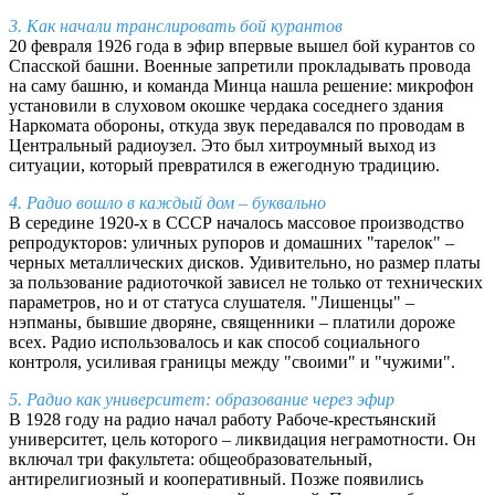
3. Как начали транслировать бой курантов
20 февраля 1926 года в эфир впервые вышел бой курантов со
Спасской башни. Военные запретили прокладывать провода
на саму башню, и команда Минца нашла решение: микрофон
установили в слуховом окошке чердака соседнего здания
Наркомата обороны, откуда звук передавался по проводам в
Центральный радиоузел. Это был хитроумный выход из
ситуации, который превратился в ежегодную традицию.
4. Радио вошло в каждый дом – буквально
В середине 1920-х в СССР началось массовое производство
репродукторов: уличных рупоров и домашних "тарелок" –
черных металлических дисков. Удивительно, но размер платы
за пользование радиоточкой зависел не только от технических
параметров, но и от статуса слушателя. "Лишенцы" –
нэпманы, бывшие дворяне, священники – платили дороже
всех. Радио использовалось и как способ социального
контроля, усиливая границы между "своими" и "чужими".
5. Радио как университет: образование через эфир
В 1928 году на радио начал работу Рабоче-крестьянский
университет, цель которого – ликвидация неграмотности. Он
включал три факультета: общеобразовательный,
антирелигиозный и кооперативный. Позже появились