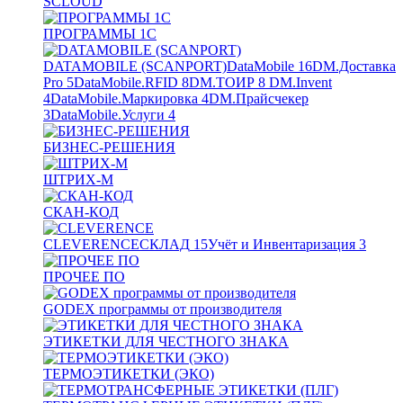
SCLOUD
ПРОГРАММЫ 1С
DATAMOBILE (SCANPORT)
DataMobile
16
DM.Доставка
Pro
5
DataMobile.RFID
8
DM.ТОИР
8
DM.Invent
4
DataMobile.Маркировка
4
DM.Прайсчекер
3
DataMobile.Услуги
4
БИЗНЕС-РЕШЕНИЯ
ШТРИХ-М
СКАН-КОД
CLEVERENCE
СКЛАД
15
Учёт и Инвентаризация
3
ПРОЧЕЕ ПО
GODEX программы от производителя
ЭТИКЕТКИ ДЛЯ ЧЕСТНОГО ЗНАКА
ТЕРМОЭТИКЕТКИ (ЭКО)