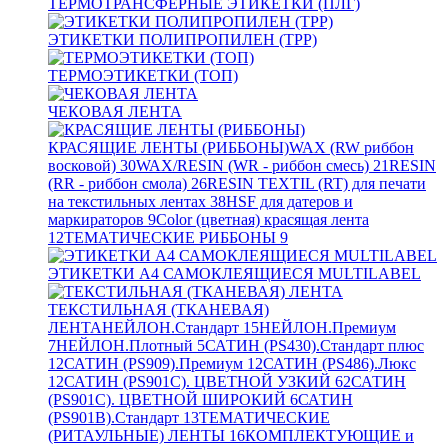
ТЕРМОТРАНСФЕРНЫЕ ЭТИКЕТКИ (ПЛГ)
ЭТИКЕТКИ ПОЛИПРОПИЛЕН (TPP)
ТЕРМОЭТИКЕТКИ (ТОП)
ЧЕКОВАЯ ЛЕНТА
КРАСЯЩИЕ ЛЕНТЫ (РИББОНЫ)
WAX (RW риббон
восковой)
30
WAX/RESIN (WR - риббон смесь)
21
RESIN
(RR - риббон смола)
26
RESIN TEXTIL (RT) для печати
на текстильных лентах
38
HSF для датеров и
маркираторов
9
Color (цветная) красящая лента
12
ТЕМАТИЧЕСКИЕ РИББОНЫ
9
ЭТИКЕТКИ А4 САМОКЛЕЯЩИЕСЯ MULTILABEL
ТЕКСТИЛЬНАЯ (ТКАНЕВАЯ)
ЛЕНТА
НЕЙЛОН.Стандарт
15
НЕЙЛОН.Премиум
7
НЕЙЛОН.Плотный
5
САТИН (PS430).Стандарт плюс
12
САТИН (PS909).Премиум
12
САТИН (PS486).Люкс
12
САТИН (PS901C). ЦВЕТНОЙ УЗКИЙ
62
САТИН
(PS901C). ЦВЕТНОЙ ШИРОКИЙ
6
САТИН
(PS901B).Стандарт
13
ТЕМАТИЧЕСКИЕ
(РИТАУЛЬНЫЕ) ЛЕНТЫ
16
КОМПЛЕКТУЮЩИЕ и