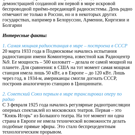
демонстрацией созданной им первой в мире искровой
беспроводной приёмо-передающей радиосистемы. День радио
отмечают не только в России, но и в некоторых других
государствах, например в Белоруссии, Армении, Киргизии и
Болгарии
Интересные факты:
1. Самая мощная радиостанция в мире – построена в СССР
20 марта 1933 года в Подмосковье начались испытания
радиостанции имени Коминтерна, известной как Радиоцентр
№9. Ее мощность – 500 киловатт – делала ее самой мощной на
планете. Для сравнения: в США на тот момент самая мощная
станция имела лишь 50 кВт, а в Европе – до 120 кВт. Лишь
через год, в 1934-м, американцы смогли догнать СССР,
построив аналогичную станцию в Цинциннати.
2. Советский Союз первым в мире транслировал оперу по
радио
С 3 февраля 1925 года начались регулярные радиотрансляции
оперных спектаклей из московских театров. Первая – это
"Князь Игорь" из Большого театра. На тот момент ни одна
страна в Европе не имела технической возможности делать
подобные прямые эфиры. Это стало беспрецедентным
технологическим прорывом.