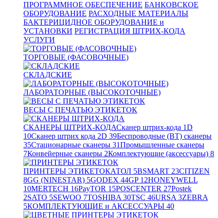
ПРОГРАММНОЕ ОБЕСПЕЧЕНИЕ
БАНКОВСКОЕ
ОБОРУДОВАНИЕ
РАСХОДНЫЕ МАТЕРИАЛЫ
БАКТЕРИЦИДНОЕ ОБОРУДОВАНИЕ и
УСТАНОВКИ
РЕГИСТРАЦИЯ ШТРИХ-КОДА
УСЛУГИ
ТОРГОВЫЕ (ФАСОВОЧНЫЕ)
СКЛАДСКИЕ
ЛАБОРАТОРНЫЕ (ВЫСОКОТОЧНЫЕ)
ВЕСЫ С ПЕЧАТЬЮ ЭТИКЕТОК
СКАНЕРЫ ШТРИХ-КОДА
Сканер штрих-кода 1D
10
Сканер штрих кода 2D
39
Беспроводные (BT) сканеры
35
Стационарные сканеры
31
Промышленные сканеры
7
Конвейерные сканеры
2
Комплектующие (аксессуары)
8
ПРИНТЕРЫ ЭТИКЕТОК
АТОЛ
5
BSMART
23
CITIZEN
8
GG (NINESTAR)
5
GODEX
44
GP
12
HONEYWELL
10
MERTECH
16
PayTOR
15
POSCENTER
27
Postek
2
SATO
5
SEWOO
7
TOSHIBA
30
TSC
46
URSA
3
ZEBRA
5
КОМПЛЕКТУЮЩИЕ и АКСЕССУАРЫ
40