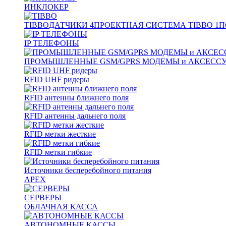
ИНКЛОКЕР
TIBBO
ДАТЧИКИ
4
ПРОЕКТНАЯ СИСТЕМА TIBBO
1
П
IP ТЕЛЕФОНЫ
ПРОМЫШЛЕННЫЕ GSM/GPRS МОДЕМЫ и АКСЕСС
RFID UHF ридеры
RFID антенны ближнего поля
RFID антенны дальнего поля
RFID метки жесткие
RFID метки гибкие
Источники бесперебойного питания
APEX
СЕРВЕРЫ
ОБЛАЧНАЯ КАССА
АВТОНОМНЫЕ КАССЫ