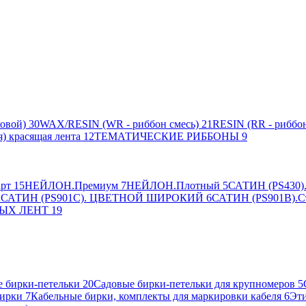
овой)
30
WAX/RESIN (WR - риббон смесь)
21
RESIN (RR - риббон
я) красящая лента
12
ТЕМАТИЧЕСКИЕ РИББОНЫ
9
рт
15
НЕЙЛОН.Премиум
7
НЕЙЛОН.Плотный
5
САТИН (PS430).
2
САТИН (PS901C). ЦВЕТНОЙ ШИРОКИЙ
6
САТИН (PS901B).С
ЫХ ЛЕНТ
19
 бирки-петельки
20
Садовые бирки-петельки для крупномеров
5
ирки
7
Кабельные бирки, комплекты для маркировки кабеля
6
Эти