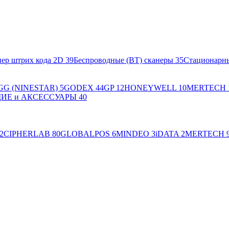
ер штрих кода 2D
39
Беспроводные (BT) сканеры
35
Стационарн
GG (NINESTAR)
5
GODEX
44
GP
12
HONEYWELL
10
MERTECH
Е и АКСЕССУАРЫ
40
2
CIPHERLAB
80
GLOBALPOS
6
MINDEO
3
iDATA
2
MERTECH