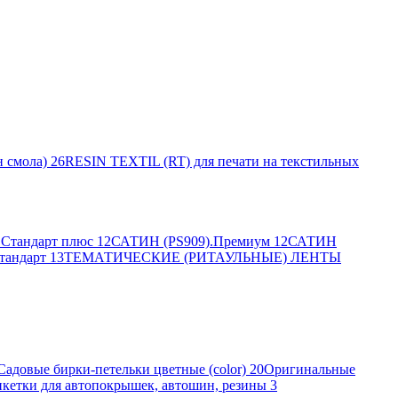
 смола)
26
RESIN TEXTIL (RT) для печати на текстильных
Стандарт плюс
12
САТИН (PS909).Премиум
12
САТИН
тандарт
13
ТЕМАТИЧЕСКИЕ (РИТАУЛЬНЫЕ) ЛЕНТЫ
Садовые бирки-петельки цветные (color)
20
Оригинальные
кетки для автопокрышек, автошин, резины
3