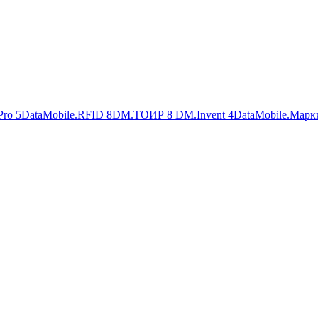
Pro
5
DataMobile.RFID
8
DM.ТОИР
8
DM.Invent
4
DataMobile.Марк