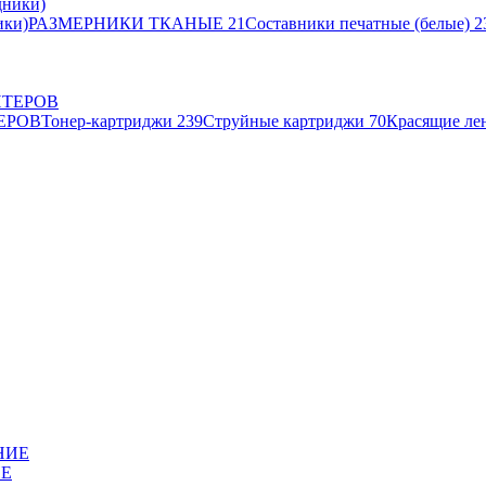
ики)
РАЗМЕРНИКИ ТКАНЫЕ
21
Составники печатные (белые)
2
ЕРОВ
Тонер-картриджи
239
Струйные картриджи
70
Красящие ле
ИЕ