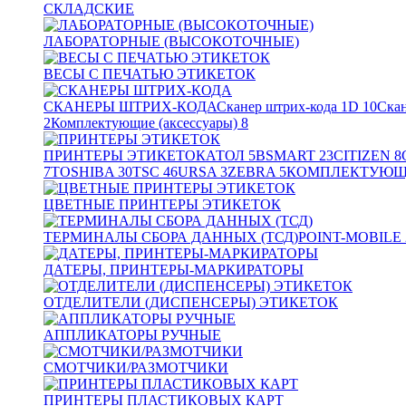
СКЛАДСКИЕ
ЛАБОРАТОРНЫЕ (ВЫСОКОТОЧНЫЕ)
ВЕСЫ С ПЕЧАТЬЮ ЭТИКЕТОК
СКАНЕРЫ ШТРИХ-КОДА
Сканер штрих-кода 1D
10
Скан
2
Комплектующие (аксессуары)
8
ПРИНТЕРЫ ЭТИКЕТОК
АТОЛ
5
BSMART
23
CITIZEN
8
7
TOSHIBA
30
TSC
46
URSA
3
ZEBRA
5
КОМПЛЕКТУЮЩИ
ЦВЕТНЫЕ ПРИНТЕРЫ ЭТИКЕТОК
ТЕРМИНАЛЫ СБОРА ДАННЫХ (ТСД)
POINT-MOBILE
ДАТЕРЫ, ПРИНТЕРЫ-МАРКИРАТОРЫ
ОТДЕЛИТЕЛИ (ДИСПЕНСЕРЫ) ЭТИКЕТОК
АППЛИКАТОРЫ РУЧНЫЕ
СМОТЧИКИ/РАЗМОТЧИКИ
ПРИНТЕРЫ ПЛАСТИКОВЫХ КАРТ