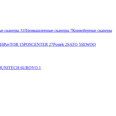
ые сканеры
31
Промышленные сканеры
7
Конвейерные сканеры
16
PayTOR
15
POSCENTER
27
Postek
2
SATO
5
SEWOO
9
UNITECH
6
UROVO
1