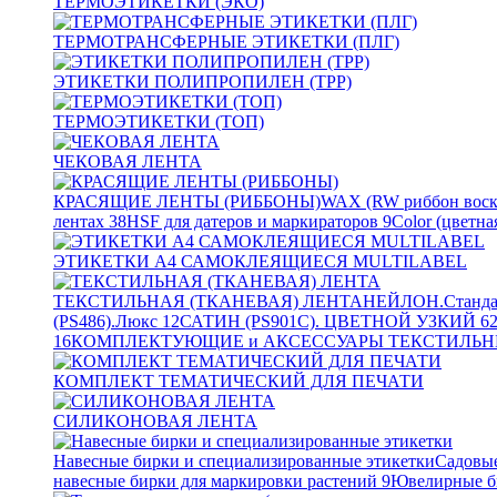
ТЕРМОЭТИКЕТКИ (ЭКО)
ТЕРМОТРАНСФЕРНЫЕ ЭТИКЕТКИ (ПЛГ)
ЭТИКЕТКИ ПОЛИПРОПИЛЕН (TPP)
ТЕРМОЭТИКЕТКИ (ТОП)
ЧЕКОВАЯ ЛЕНТА
КРАСЯЩИЕ ЛЕНТЫ (РИББОНЫ)
WAX (RW риббон воск
лентах
38
HSF для датеров и маркираторов
9
Color (цветна
ЭТИКЕТКИ А4 САМОКЛЕЯЩИЕСЯ MULTILABEL
ТЕКСТИЛЬНАЯ (ТКАНЕВАЯ) ЛЕНТА
НЕЙЛОН.Станда
(PS486).Люкс
12
САТИН (PS901C). ЦВЕТНОЙ УЗКИЙ
6
16
КОМПЛЕКТУЮЩИЕ и АКСЕССУАРЫ ТЕКСТИЛЬН
КОМПЛЕКТ ТЕМАТИЧЕСКИЙ ДЛЯ ПЕЧАТИ
СИЛИКОНОВАЯ ЛЕНТА
Навесные бирки и специализированные этикетки
Садовые
навесные бирки для маркировки растений
9
Ювелирные б