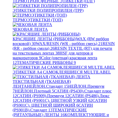
ТЕРМОТРАНСФЕРНЫЕ ЭТИКЕТКИ (ПЛГ)
ЭТИКЕТКИ ПОЛИПРОПИЛЕН (TPP)
ТЕРМОЭТИКЕТКИ (ТОП)
ЧЕКОВАЯ ЛЕНТА
КРАСЯЩИЕ ЛЕНТЫ (РИББОНЫ)
WAX (RW риббон
восковой)
30
WAX/RESIN (WR - риббон смесь)
21
RESIN
(RR - риббон смола)
26
RESIN TEXTIL (RT) для печати
на текстильных лентах
38
HSF для датеров и
маркираторов
9
Color (цветная) красящая лента
12
ТЕМАТИЧЕСКИЕ РИББОНЫ
9
ЭТИКЕТКИ А4 САМОКЛЕЯЩИЕСЯ MULTILABEL
ТЕКСТИЛЬНАЯ (ТКАНЕВАЯ)
ЛЕНТА
НЕЙЛОН.Стандарт
15
НЕЙЛОН.Премиум
7
НЕЙЛОН.Плотный
5
САТИН (PS430).Стандарт плюс
12
САТИН (PS909).Премиум
12
САТИН (PS486).Люкс
12
САТИН (PS901C). ЦВЕТНОЙ УЗКИЙ
62
САТИН
(PS901C). ЦВЕТНОЙ ШИРОКИЙ
6
САТИН
(PS901B).Стандарт
13
ТЕМАТИЧЕСКИЕ
(РИТАУЛЬНЫЕ) ЛЕНТЫ
16
КОМПЛЕКТУЮЩИЕ и