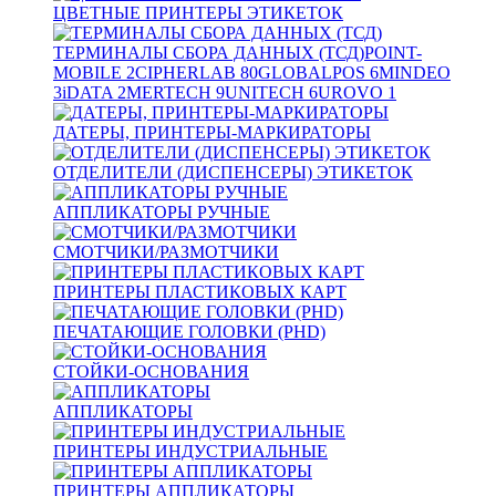
ЦВЕТНЫЕ ПРИНТЕРЫ ЭТИКЕТОК
ТЕРМИНАЛЫ СБОРА ДАННЫХ (ТСД)
POINT-
MOBILE
2
CIPHERLAB
80
GLOBALPOS
6
MINDEO
3
iDATA
2
MERTECH
9
UNITECH
6
UROVO
1
ДАТЕРЫ, ПРИНТЕРЫ-МАРКИРАТОРЫ
ОТДЕЛИТЕЛИ (ДИСПЕНСЕРЫ) ЭТИКЕТОК
АППЛИКАТОРЫ РУЧНЫЕ
СМОТЧИКИ/РАЗМОТЧИКИ
ПРИНТЕРЫ ПЛАСТИКОВЫХ КАРТ
ПЕЧАТАЮЩИЕ ГОЛОВКИ (PHD)
СТОЙКИ-ОСНОВАНИЯ
АППЛИКАТОРЫ
ПРИНТЕРЫ ИНДУСТРИАЛЬНЫЕ
ПРИНТЕРЫ АППЛИКАТОРЫ