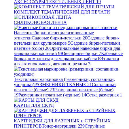
АКСЕССУАРЫ ТЕКСТИЛЬНЫХ ЛЕНТ
19
КОМПЛЕКТ ТЕМАТИЧЕСКИЙ ДЛЯ ПЕЧАТИ
СИЛИКОНОВАЯ ЛЕНТА
Навесные бирки и специализированные
этикетки
Садовые бирки-петельки
20
Садовые бирки-
петельки для крупномеров
5
Садовые бирки-петельки
цветные (color)
20
Оригинальные навесные бирки для
маркировки растений
9
Ювелирные бирки
7
Кабельные
бирки, комплекты для маркировки кабеля
6
Этикетки
для автопокрышек, автошин, резины
3
Текстильная маркировка (размерники, составники,
уходники)
РАЗМЕРНИКИ ТКАНЫЕ
21
Составники
печатные (белые)
23
Размерники печатные (белые)
19
Размерники печатные (черные)
14
Сетка размерная
1
КАРТЫ ДЛЯ СКУД
КАРТРИДЖИ ДЛЯ ЛАЗЕРНЫХ и СТРУЙНЫХ
ПРИНТЕРОВ
Тонер-картриджи
239
Струйные