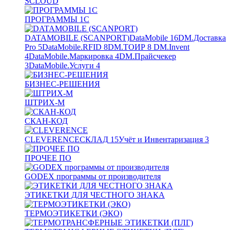
SCLOUD
ПРОГРАММЫ 1С
DATAMOBILE (SCANPORT)
DataMobile
16
DM.Доставка
Pro
5
DataMobile.RFID
8
DM.ТОИР
8
DM.Invent
4
DataMobile.Маркировка
4
DM.Прайсчекер
3
DataMobile.Услуги
4
БИЗНЕС-РЕШЕНИЯ
ШТРИХ-М
СКАН-КОД
CLEVERENCE
СКЛАД
15
Учёт и Инвентаризация
3
ПРОЧЕЕ ПО
GODEX программы от производителя
ЭТИКЕТКИ ДЛЯ ЧЕСТНОГО ЗНАКА
ТЕРМОЭТИКЕТКИ (ЭКО)