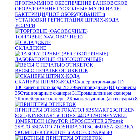
ПРОГРАММНОЕ ОБЕСПЕЧЕНИЕ
БАНКОВСКОЕ
ОБОРУДОВАНИЕ
РАСХОДНЫЕ МАТЕРИАЛЫ
БАКТЕРИЦИДНОЕ ОБОРУДОВАНИЕ и
УСТАНОВКИ
РЕГИСТРАЦИЯ ШТРИХ-КОДА
УСЛУГИ
ТОРГОВЫЕ (ФАСОВОЧНЫЕ)
СКЛАДСКИЕ
ЛАБОРАТОРНЫЕ (ВЫСОКОТОЧНЫЕ)
ВЕСЫ С ПЕЧАТЬЮ ЭТИКЕТОК
СКАНЕРЫ ШТРИХ-КОДА
Сканер штрих-кода 1D
10
Сканер штрих кода 2D
39
Беспроводные (BT) сканеры
35
Стационарные сканеры
31
Промышленные сканеры
7
Конвейерные сканеры
2
Комплектующие (аксессуары)
8
ПРИНТЕРЫ ЭТИКЕТОК
АТОЛ
5
BSMART
23
CITIZEN
8
GG (NINESTAR)
5
GODEX
44
GP
12
HONEYWELL
10
MERTECH
16
PayTOR
15
POSCENTER
27
Postek
2
SATO
5
SEWOO
7
TOSHIBA
30
TSC
46
URSA
3
ZEBRA
5
КОМПЛЕКТУЮЩИЕ и АКСЕССУАРЫ
40