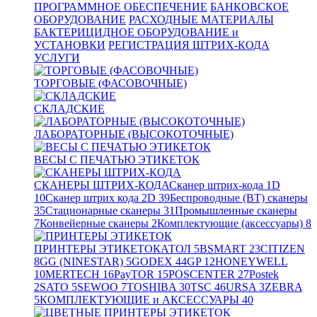
ПРОГРАММНОЕ ОБЕСПЕЧЕНИЕ
БАНКОВСКОЕ
ОБОРУДОВАНИЕ
РАСХОДНЫЕ МАТЕРИАЛЫ
БАКТЕРИЦИДНОЕ ОБОРУДОВАНИЕ и
УСТАНОВКИ
РЕГИСТРАЦИЯ ШТРИХ-КОДА
УСЛУГИ
ТОРГОВЫЕ (ФАСОВОЧНЫЕ)
СКЛАДСКИЕ
ЛАБОРАТОРНЫЕ (ВЫСОКОТОЧНЫЕ)
ВЕСЫ С ПЕЧАТЬЮ ЭТИКЕТОК
СКАНЕРЫ ШТРИХ-КОДА
Сканер штрих-кода 1D
10
Сканер штрих кода 2D
39
Беспроводные (BT) сканеры
35
Стационарные сканеры
31
Промышленные сканеры
7
Конвейерные сканеры
2
Комплектующие (аксессуары)
8
ПРИНТЕРЫ ЭТИКЕТОК
АТОЛ
5
BSMART
23
CITIZEN
8
GG (NINESTAR)
5
GODEX
44
GP
12
HONEYWELL
10
MERTECH
16
PayTOR
15
POSCENTER
27
Postek
2
SATO
5
SEWOO
7
TOSHIBA
30
TSC
46
URSA
3
ZEBRA
5
КОМПЛЕКТУЮЩИЕ и АКСЕССУАРЫ
40