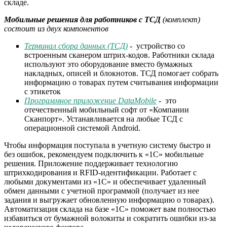
складе.
Мобильные решения для работников с ТСД
(комплект)
состоит из двух компонентов
Терминал сбора данных (ТСД)
- устройство со
встроенным сканером штрих-кодов. Работники склада
используют это оборудование вместо бумажных
накладных, описей и блокнотов. ТСД помогает собрать
информацию о товарах путем считывания информации
с этикеток
Программное приложение DataMobile
- это
отечественный мобильный софт от «Компании
Сканпорт». Устанавливается на любые ТСД с
операционной системой Android.
Чтобы информация поступала в учетную систему быстро и
без ошибок, рекомендуем подключить к «1С» мобильные
решения. Приложение поддерживает технологию
штрихкодирования и RFID-идентификации. Работает с
любыми документами из «1С» и обеспечивает удаленный
обмен данными с учетной программой (получает из нее
задания и выгружает обновленную информацию о товарах).
Автоматизация склада на базе «1С» поможет вам полностью
избавиться от бумажной волокиты и сократить ошибки из-за