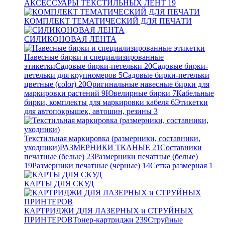
АКСЕССУАРЫ ТЕКСТИЛЬНЫХ ЛЕНТ
19
КОМПЛЕКТ ТЕМАТИЧЕСКИЙ ДЛЯ ПЕЧАТИ
СИЛИКОНОВАЯ ЛЕНТА
Навесные бирки и специализированные
этикетки
Садовые бирки-петельки
20
Садовые бирки-
петельки для крупномеров
5
Садовые бирки-петельки
цветные (color)
20
Оригинальные навесные бирки для
маркировки растений
9
Ювелирные бирки
7
Кабельные
бирки, комплекты для маркировки кабеля
6
Этикетки
для автопокрышек, автошин, резины
3
Текстильная маркировка (размерники, составники,
уходники)
РАЗМЕРНИКИ ТКАНЫЕ
21
Составники
печатные (белые)
23
Размерники печатные (белые)
19
Размерники печатные (черные)
14
Сетка размерная
1
КАРТЫ ДЛЯ СКУД
КАРТРИДЖИ ДЛЯ ЛАЗЕРНЫХ и СТРУЙНЫХ
ПРИНТЕРОВ
Тонер-картриджи
239
Струйные