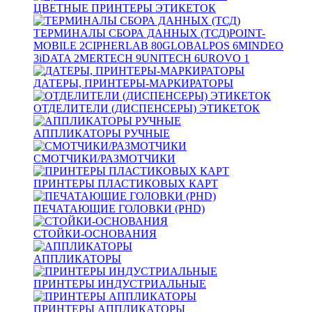
ЦВЕТНЫЕ ПРИНТЕРЫ ЭТИКЕТОК
ТЕРМИНАЛЫ СБОРА ДАННЫХ (ТСД)
POINT-
MOBILE
2
CIPHERLAB
80
GLOBALPOS
6
MINDEO
3
iDATA
2
MERTECH
9
UNITECH
6
UROVO
1
ДАТЕРЫ, ПРИНТЕРЫ-МАРКИРАТОРЫ
ОТДЕЛИТЕЛИ (ДИСПЕНСЕРЫ) ЭТИКЕТОК
АППЛИКАТОРЫ РУЧНЫЕ
СМОТЧИКИ/РАЗМОТЧИКИ
ПРИНТЕРЫ ПЛАСТИКОВЫХ КАРТ
ПЕЧАТАЮЩИЕ ГОЛОВКИ (PHD)
СТОЙКИ-ОСНОВАНИЯ
АППЛИКАТОРЫ
ПРИНТЕРЫ ИНДУСТРИАЛЬНЫЕ
ПРИНТЕРЫ АППЛИКАТОРЫ