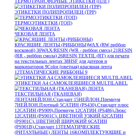
ТЕРМОТРАНСФЕРНЫЕ ЭТИКЕТКИ (ПЛГ)
ЭТИКЕТКИ ПОЛИПРОПИЛЕН (TPP)
ТЕРМОЭТИКЕТКИ (ТОП)
ЧЕКОВАЯ ЛЕНТА
КРАСЯЩИЕ ЛЕНТЫ (РИББОНЫ)
WAX (RW риббон
восковой)
30
WAX/RESIN (WR - риббон смесь)
21
RESIN
(RR - риббон смола)
26
RESIN TEXTIL (RT) для печати
на текстильных лентах
38
HSF для датеров и
маркираторов
9
Color (цветная) красящая лента
12
ТЕМАТИЧЕСКИЕ РИББОНЫ
9
ЭТИКЕТКИ А4 САМОКЛЕЯЩИЕСЯ MULTILABEL
ТЕКСТИЛЬНАЯ (ТКАНЕВАЯ)
ЛЕНТА
НЕЙЛОН.Стандарт
15
НЕЙЛОН.Премиум
7
НЕЙЛОН.Плотный
5
САТИН (PS430).Стандарт плюс
12
САТИН (PS909).Премиум
12
САТИН (PS486).Люкс
12
САТИН (PS901C). ЦВЕТНОЙ УЗКИЙ
62
САТИН
(PS901C). ЦВЕТНОЙ ШИРОКИЙ
6
САТИН
(PS901B).Стандарт
13
ТЕМАТИЧЕСКИЕ
(РИТАУЛЬНЫЕ) ЛЕНТЫ
16
КОМПЛЕКТУЮЩИЕ и