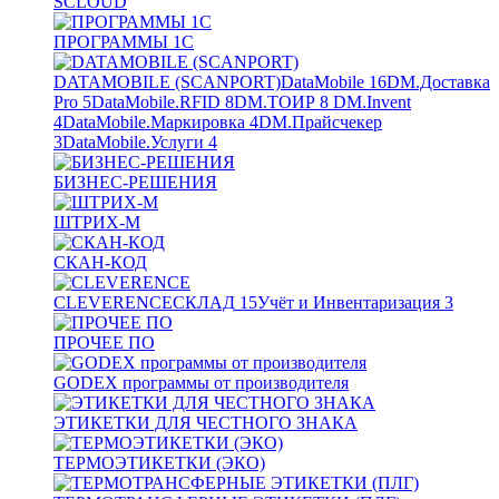
SCLOUD
ПРОГРАММЫ 1С
DATAMOBILE (SCANPORT)
DataMobile
16
DM.Доставка
Pro
5
DataMobile.RFID
8
DM.ТОИР
8
DM.Invent
4
DataMobile.Маркировка
4
DM.Прайсчекер
3
DataMobile.Услуги
4
БИЗНЕС-РЕШЕНИЯ
ШТРИХ-М
СКАН-КОД
CLEVERENCE
СКЛАД
15
Учёт и Инвентаризация
3
ПРОЧЕЕ ПО
GODEX программы от производителя
ЭТИКЕТКИ ДЛЯ ЧЕСТНОГО ЗНАКА
ТЕРМОЭТИКЕТКИ (ЭКО)