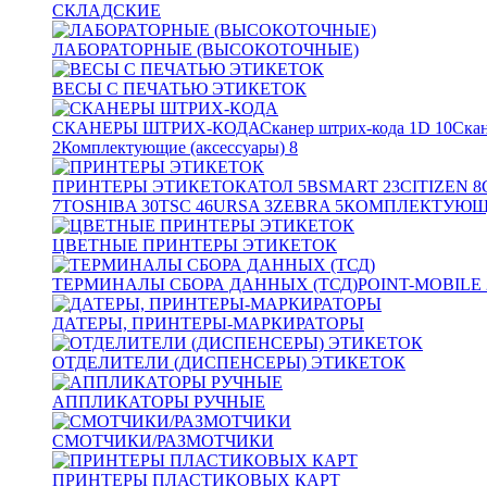
СКЛАДСКИЕ
ЛАБОРАТОРНЫЕ (ВЫСОКОТОЧНЫЕ)
ВЕСЫ С ПЕЧАТЬЮ ЭТИКЕТОК
СКАНЕРЫ ШТРИХ-КОДА
Сканер штрих-кода 1D
10
Скан
2
Комплектующие (аксессуары)
8
ПРИНТЕРЫ ЭТИКЕТОК
АТОЛ
5
BSMART
23
CITIZEN
8
7
TOSHIBA
30
TSC
46
URSA
3
ZEBRA
5
КОМПЛЕКТУЮЩИ
ЦВЕТНЫЕ ПРИНТЕРЫ ЭТИКЕТОК
ТЕРМИНАЛЫ СБОРА ДАННЫХ (ТСД)
POINT-MOBILE
ДАТЕРЫ, ПРИНТЕРЫ-МАРКИРАТОРЫ
ОТДЕЛИТЕЛИ (ДИСПЕНСЕРЫ) ЭТИКЕТОК
АППЛИКАТОРЫ РУЧНЫЕ
СМОТЧИКИ/РАЗМОТЧИКИ
ПРИНТЕРЫ ПЛАСТИКОВЫХ КАРТ