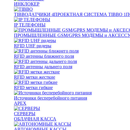
ИНКЛОКЕР
TIBBO
ДАТЧИКИ
4
ПРОЕКТНАЯ СИСТЕМА TIBBO
1
П
IP ТЕЛЕФОНЫ
ПРОМЫШЛЕННЫЕ GSM/GPRS МОДЕМЫ и АКСЕСС
RFID UHF ридеры
RFID антенны ближнего поля
RFID антенны дальнего поля
RFID метки жесткие
RFID метки гибкие
Источники бесперебойного питания
APEX
СЕРВЕРЫ
ОБЛАЧНАЯ КАССА
АВТОНОМНЫЕ КАССЫ