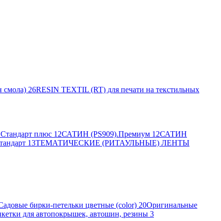
 смола)
26
RESIN TEXTIL (RT) для печати на текстильных
Стандарт плюс
12
САТИН (PS909).Премиум
12
САТИН
тандарт
13
ТЕМАТИЧЕСКИЕ (РИТАУЛЬНЫЕ) ЛЕНТЫ
Садовые бирки-петельки цветные (color)
20
Оригинальные
кетки для автопокрышек, автошин, резины
3