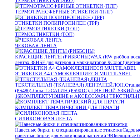
ТЕРМОЭТИКЕТКИ (ЭКО)
ТЕРМОТРАНСФЕРНЫЕ ЭТИКЕТКИ (ПЛГ)
ЭТИКЕТКИ ПОЛИПРОПИЛЕН (TPP)
ТЕРМОЭТИКЕТКИ (ТОП)
ЧЕКОВАЯ ЛЕНТА
КРАСЯЩИЕ ЛЕНТЫ (РИББОНЫ)
WAX (RW риббон воск
лентах
38
HSF для датеров и маркираторов
9
Color (цветна
ЭТИКЕТКИ А4 САМОКЛЕЯЩИЕСЯ MULTILABEL
ТЕКСТИЛЬНАЯ (ТКАНЕВАЯ) ЛЕНТА
НЕЙЛОН.Станда
(PS486).Люкс
12
САТИН (PS901C). ЦВЕТНОЙ УЗКИЙ
6
16
КОМПЛЕКТУЮЩИЕ и АКСЕССУАРЫ ТЕКСТИЛЬН
КОМПЛЕКТ ТЕМАТИЧЕСКИЙ ДЛЯ ПЕЧАТИ
СИЛИКОНОВАЯ ЛЕНТА
Навесные бирки и специализированные этикетки
Садовые
навесные бирки для маркировки растений
9
Ювелирные б