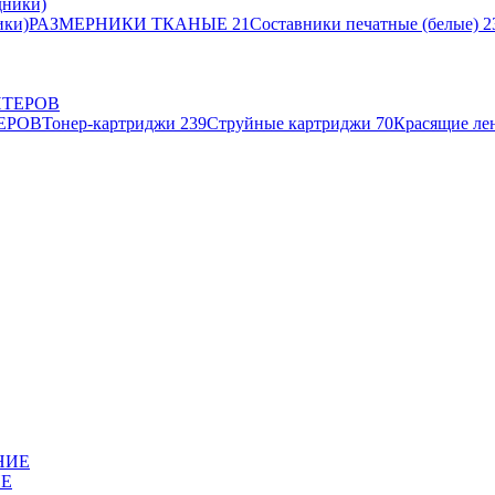
ики)
РАЗМЕРНИКИ ТКАНЫЕ
21
Составники печатные (белые)
2
ЕРОВ
Тонер-картриджи
239
Струйные картриджи
70
Красящие ле
ИЕ