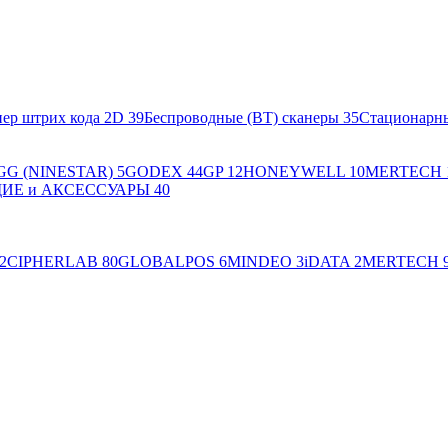
ер штрих кода 2D
39
Беспроводные (BT) сканеры
35
Стационарн
GG (NINESTAR)
5
GODEX
44
GP
12
HONEYWELL
10
MERTECH
Е и АКСЕССУАРЫ
40
2
CIPHERLAB
80
GLOBALPOS
6
MINDEO
3
iDATA
2
MERTECH