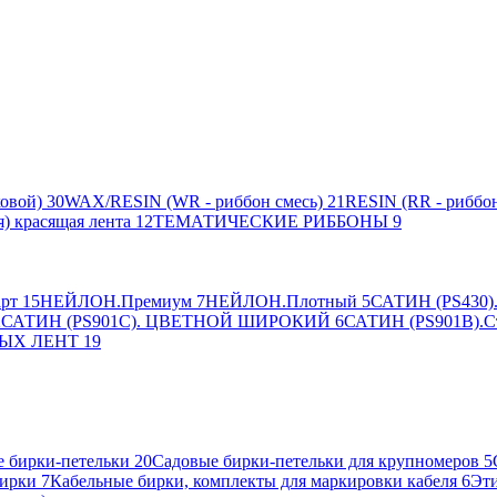
овой)
30
WAX/RESIN (WR - риббон смесь)
21
RESIN (RR - риббон
я) красящая лента
12
ТЕМАТИЧЕСКИЕ РИББОНЫ
9
рт
15
НЕЙЛОН.Премиум
7
НЕЙЛОН.Плотный
5
САТИН (PS430).
2
САТИН (PS901C). ЦВЕТНОЙ ШИРОКИЙ
6
САТИН (PS901B).С
ЫХ ЛЕНТ
19
 бирки-петельки
20
Садовые бирки-петельки для крупномеров
5
ирки
7
Кабельные бирки, комплекты для маркировки кабеля
6
Эти