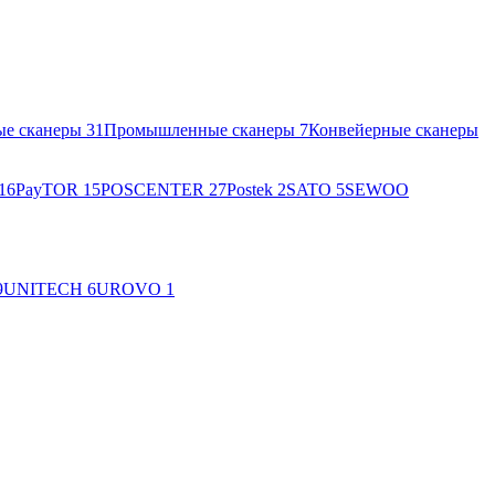
ые сканеры
31
Промышленные сканеры
7
Конвейерные сканеры
16
PayTOR
15
POSCENTER
27
Postek
2
SATO
5
SEWOO
9
UNITECH
6
UROVO
1