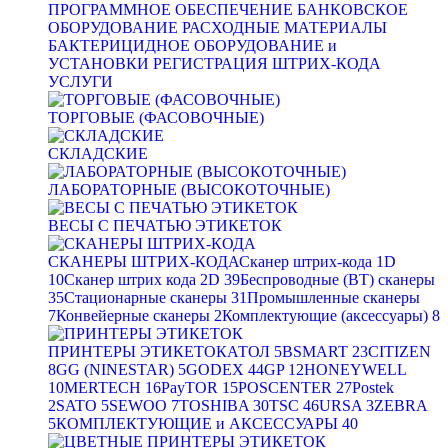
ПРОГРАММНОЕ ОБЕСПЕЧЕНИЕ
БАНКОВСКОЕ
ОБОРУДОВАНИЕ
РАСХОДНЫЕ МАТЕРИАЛЫ
БАКТЕРИЦИДНОЕ ОБОРУДОВАНИЕ и
УСТАНОВКИ
РЕГИСТРАЦИЯ ШТРИХ-КОДА
УСЛУГИ
ТОРГОВЫЕ (ФАСОВОЧНЫЕ)
СКЛАДСКИЕ
ЛАБОРАТОРНЫЕ (ВЫСОКОТОЧНЫЕ)
ВЕСЫ С ПЕЧАТЬЮ ЭТИКЕТОК
СКАНЕРЫ ШТРИХ-КОДА
Сканер штрих-кода 1D
10
Сканер штрих кода 2D
39
Беспроводные (BT) сканеры
35
Стационарные сканеры
31
Промышленные сканеры
7
Конвейерные сканеры
2
Комплектующие (аксессуары)
8
ПРИНТЕРЫ ЭТИКЕТОК
АТОЛ
5
BSMART
23
CITIZEN
8
GG (NINESTAR)
5
GODEX
44
GP
12
HONEYWELL
10
MERTECH
16
PayTOR
15
POSCENTER
27
Postek
2
SATO
5
SEWOO
7
TOSHIBA
30
TSC
46
URSA
3
ZEBRA
5
КОМПЛЕКТУЮЩИЕ и АКСЕССУАРЫ
40