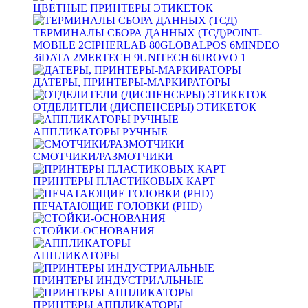
ЦВЕТНЫЕ ПРИНТЕРЫ ЭТИКЕТОК
ТЕРМИНАЛЫ СБОРА ДАННЫХ (ТСД)
POINT-
MOBILE
2
CIPHERLAB
80
GLOBALPOS
6
MINDEO
3
iDATA
2
MERTECH
9
UNITECH
6
UROVO
1
ДАТЕРЫ, ПРИНТЕРЫ-МАРКИРАТОРЫ
ОТДЕЛИТЕЛИ (ДИСПЕНСЕРЫ) ЭТИКЕТОК
АППЛИКАТОРЫ РУЧНЫЕ
СМОТЧИКИ/РАЗМОТЧИКИ
ПРИНТЕРЫ ПЛАСТИКОВЫХ КАРТ
ПЕЧАТАЮЩИЕ ГОЛОВКИ (PHD)
СТОЙКИ-ОСНОВАНИЯ
АППЛИКАТОРЫ
ПРИНТЕРЫ ИНДУСТРИАЛЬНЫЕ
ПРИНТЕРЫ АППЛИКАТОРЫ