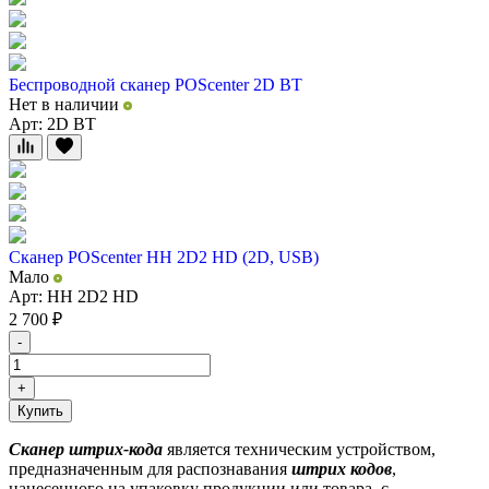
Беспроводной сканер POScenter 2D BT
Нет в наличии
Арт: 2D BT
Сканер POScenter HH 2D2 HD (2D, USB)
Мало
Арт: HH 2D2 HD
2 700
₽
-
+
Купить
Сканер штрих-кода
является техническим устройством,
предназначенным для распознавания
штрих кодов
,
нанесенного на упаковку продукции или товара, с