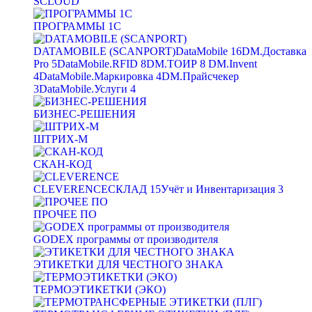
SCLOUD
ПРОГРАММЫ 1С
DATAMOBILE (SCANPORT)
DataMobile
16
DM.Доставка
Pro
5
DataMobile.RFID
8
DM.ТОИР
8
DM.Invent
4
DataMobile.Маркировка
4
DM.Прайсчекер
3
DataMobile.Услуги
4
БИЗНЕС-РЕШЕНИЯ
ШТРИХ-М
СКАН-КОД
CLEVERENCE
СКЛАД
15
Учёт и Инвентаризация
3
ПРОЧЕЕ ПО
GODEX программы от производителя
ЭТИКЕТКИ ДЛЯ ЧЕСТНОГО ЗНАКА
ТЕРМОЭТИКЕТКИ (ЭКО)