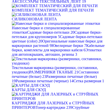
АКСЕССУАРЫ ТЕКСТИЛЬНЫХ ЛЕНТ
19
КОМПЛЕКТ ТЕМАТИЧЕСКИЙ ДЛЯ ПЕЧАТИ
СИЛИКОНОВАЯ ЛЕНТА
Навесные бирки и специализированные
этикетки
Садовые бирки-петельки
20
Садовые бирки-
петельки для крупномеров
5
Садовые бирки-петельки
цветные (color)
20
Оригинальные навесные бирки для
маркировки растений
9
Ювелирные бирки
7
Кабельные
бирки, комплекты для маркировки кабеля
6
Этикетки
для автопокрышек, автошин, резины
3
Текстильная маркировка (размерники, составники,
уходники)
РАЗМЕРНИКИ ТКАНЫЕ
21
Составники
печатные (белые)
23
Размерники печатные (белые)
19
Размерники печатные (черные)
14
Сетка размерная
1
КАРТЫ ДЛЯ СКУД
КАРТРИДЖИ ДЛЯ ЛАЗЕРНЫХ и СТРУЙНЫХ
ПРИНТЕРОВ
Тонер-картриджи
239
Струйные