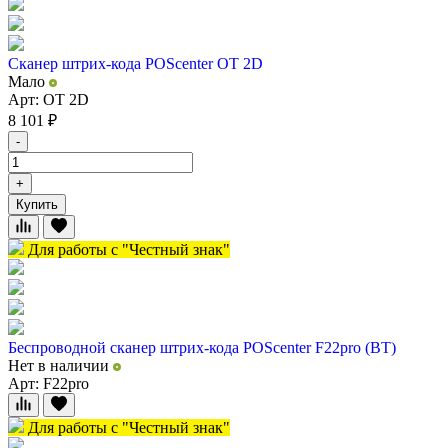
Сканер штрих-кода POScenter OT 2D
Мало
Арт: OT 2D
8 101
₽
-
+
Купить
Для работы с "Честный знак"
Беспроводной сканер штрих-кода POScenter F22pro (BT)
Нет в наличии
Арт: F22pro
Для работы с "Честный знак"