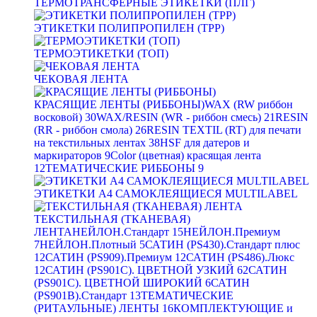
ТЕРМОТРАНСФЕРНЫЕ ЭТИКЕТКИ (ПЛГ)
ЭТИКЕТКИ ПОЛИПРОПИЛЕН (TPP)
ТЕРМОЭТИКЕТКИ (ТОП)
ЧЕКОВАЯ ЛЕНТА
КРАСЯЩИЕ ЛЕНТЫ (РИББОНЫ)
WAX (RW риббон
восковой)
30
WAX/RESIN (WR - риббон смесь)
21
RESIN
(RR - риббон смола)
26
RESIN TEXTIL (RT) для печати
на текстильных лентах
38
HSF для датеров и
маркираторов
9
Color (цветная) красящая лента
12
ТЕМАТИЧЕСКИЕ РИББОНЫ
9
ЭТИКЕТКИ А4 САМОКЛЕЯЩИЕСЯ MULTILABEL
ТЕКСТИЛЬНАЯ (ТКАНЕВАЯ)
ЛЕНТА
НЕЙЛОН.Стандарт
15
НЕЙЛОН.Премиум
7
НЕЙЛОН.Плотный
5
САТИН (PS430).Стандарт плюс
12
САТИН (PS909).Премиум
12
САТИН (PS486).Люкс
12
САТИН (PS901C). ЦВЕТНОЙ УЗКИЙ
62
САТИН
(PS901C). ЦВЕТНОЙ ШИРОКИЙ
6
САТИН
(PS901B).Стандарт
13
ТЕМАТИЧЕСКИЕ
(РИТАУЛЬНЫЕ) ЛЕНТЫ
16
КОМПЛЕКТУЮЩИЕ и