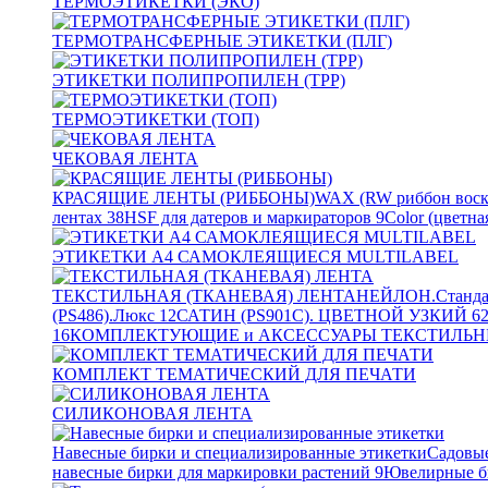
ТЕРМОЭТИКЕТКИ (ЭКО)
ТЕРМОТРАНСФЕРНЫЕ ЭТИКЕТКИ (ПЛГ)
ЭТИКЕТКИ ПОЛИПРОПИЛЕН (TPP)
ТЕРМОЭТИКЕТКИ (ТОП)
ЧЕКОВАЯ ЛЕНТА
КРАСЯЩИЕ ЛЕНТЫ (РИББОНЫ)
WAX (RW риббон воск
лентах
38
HSF для датеров и маркираторов
9
Color (цветна
ЭТИКЕТКИ А4 САМОКЛЕЯЩИЕСЯ MULTILABEL
ТЕКСТИЛЬНАЯ (ТКАНЕВАЯ) ЛЕНТА
НЕЙЛОН.Станда
(PS486).Люкс
12
САТИН (PS901C). ЦВЕТНОЙ УЗКИЙ
6
16
КОМПЛЕКТУЮЩИЕ и АКСЕССУАРЫ ТЕКСТИЛЬН
КОМПЛЕКТ ТЕМАТИЧЕСКИЙ ДЛЯ ПЕЧАТИ
СИЛИКОНОВАЯ ЛЕНТА
Навесные бирки и специализированные этикетки
Садовые
навесные бирки для маркировки растений
9
Ювелирные б