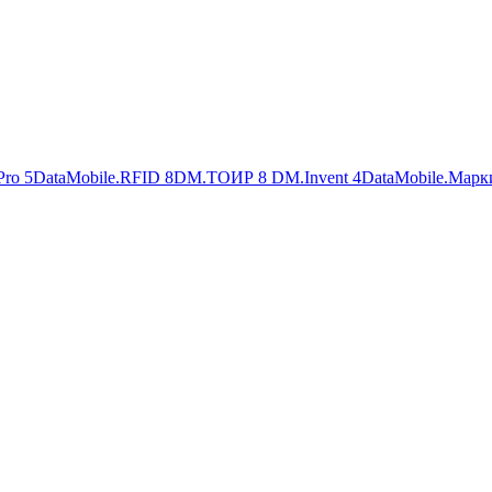
Pro
5
DataMobile.RFID
8
DM.ТОИР
8
DM.Invent
4
DataMobile.Марк