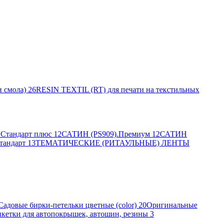
 смола)
26
RESIN TEXTIL (RT) для печати на текстильных
Стандарт плюс
12
САТИН (PS909).Премиум
12
САТИН
тандарт
13
ТЕМАТИЧЕСКИЕ (РИТАУЛЬНЫЕ) ЛЕНТЫ
Садовые бирки-петельки цветные (color)
20
Оригинальные
кетки для автопокрышек, автошин, резины
3