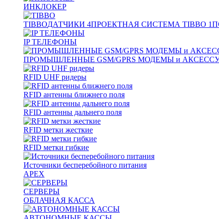
ИНКЛОКЕР
TIBBO
ДАТЧИКИ
4
ПРОЕКТНАЯ СИСТЕМА TIBBO
1
П
IP ТЕЛЕФОНЫ
ПРОМЫШЛЕННЫЕ GSM/GPRS МОДЕМЫ и АКСЕСС
RFID UHF ридеры
RFID антенны ближнего поля
RFID антенны дальнего поля
RFID метки жесткие
RFID метки гибкие
Источники бесперебойного питания
APEX
СЕРВЕРЫ
ОБЛАЧНАЯ КАССА
АВТОНОМНЫЕ КАССЫ