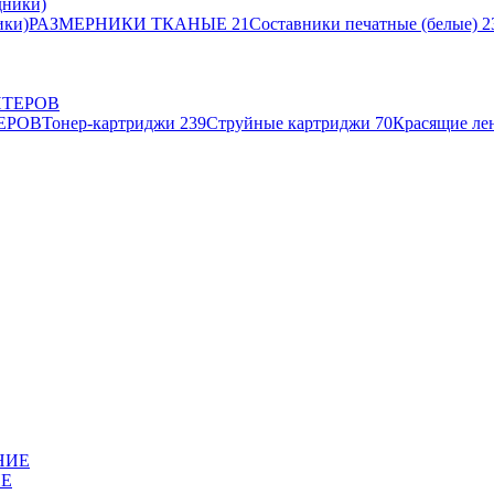
ики)
РАЗМЕРНИКИ ТКАНЫЕ
21
Составники печатные (белые)
2
ЕРОВ
Тонер-картриджи
239
Струйные картриджи
70
Красящие ле
ИЕ