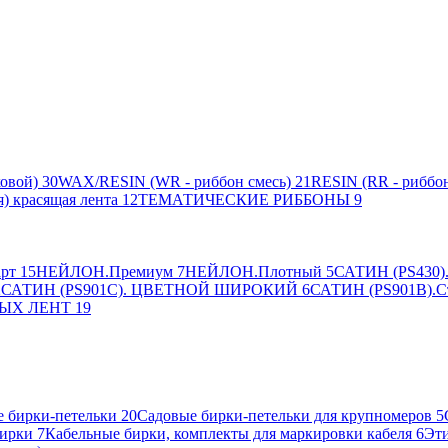
овой)
30
WAX/RESIN (WR - риббон смесь)
21
RESIN (RR - риббон
я) красящая лента
12
ТЕМАТИЧЕСКИЕ РИББОНЫ
9
рт
15
НЕЙЛОН.Премиум
7
НЕЙЛОН.Плотный
5
САТИН (PS430).
2
САТИН (PS901C). ЦВЕТНОЙ ШИРОКИЙ
6
САТИН (PS901B).С
ЫХ ЛЕНТ
19
 бирки-петельки
20
Садовые бирки-петельки для крупномеров
5
ирки
7
Кабельные бирки, комплекты для маркировки кабеля
6
Эти