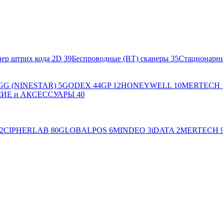
ер штрих кода 2D
39
Беспроводные (BT) сканеры
35
Стационарн
GG (NINESTAR)
5
GODEX
44
GP
12
HONEYWELL
10
MERTECH
Е и АКСЕССУАРЫ
40
2
CIPHERLAB
80
GLOBALPOS
6
MINDEO
3
iDATA
2
MERTECH