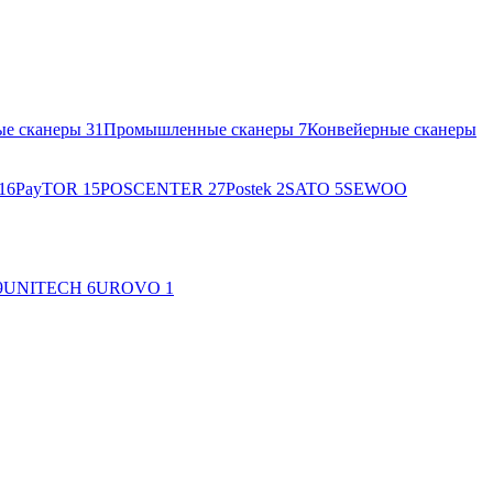
ые сканеры
31
Промышленные сканеры
7
Конвейерные сканеры
16
PayTOR
15
POSCENTER
27
Postek
2
SATO
5
SEWOO
9
UNITECH
6
UROVO
1