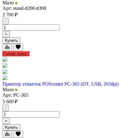
Мало
Арт: stand-tt200-tt300
2 700
₽
-
+
Купить
Супер цена !
Принтер этикеток POScenter PC-365 (DT, USB, 203dpi)
Мало
Арт: PC-365
5 600
₽
-
+
Купить