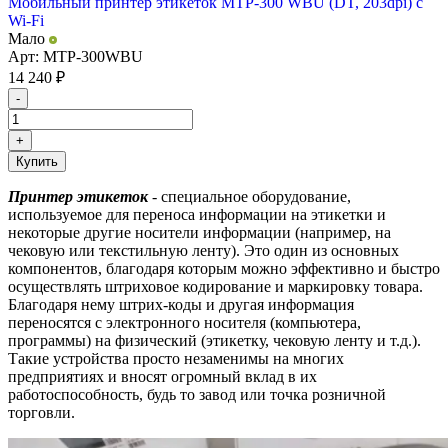
Мобильный принтер этикеток MTP-300 WBU (DT, 203dpi) с
Wi-Fi
Мало
Арт: MTP-300WBU
14 240
₽
-
+
Купить
Принтер этикеток
- специальное оборудование,
используемое для переноса информации на этикетки и
некоторые другие носители информации (например, на
чековую или текстильную ленту). Это один из основных
компонентов, благодаря которым можно эффективно и быстро
осуществлять штриховое кодирование и маркировку товара.
Благодаря нему штрих-коды и другая информация
переносятся с электронного носителя (компьютера,
программы) на физический (этикетку, чековую ленту и т.д.).
Такие устройства просто незаменимы на многих
предприятиях и вносят огромный вклад в их
работоспособность, будь то завод или точка розничной
торговли.