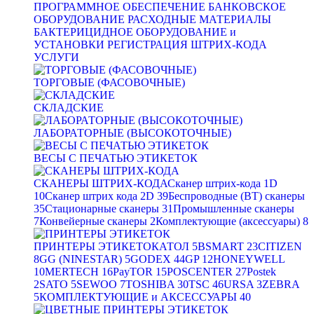
ПРОГРАММНОЕ ОБЕСПЕЧЕНИЕ
БАНКОВСКОЕ
ОБОРУДОВАНИЕ
РАСХОДНЫЕ МАТЕРИАЛЫ
БАКТЕРИЦИДНОЕ ОБОРУДОВАНИЕ и
УСТАНОВКИ
РЕГИСТРАЦИЯ ШТРИХ-КОДА
УСЛУГИ
ТОРГОВЫЕ (ФАСОВОЧНЫЕ)
СКЛАДСКИЕ
ЛАБОРАТОРНЫЕ (ВЫСОКОТОЧНЫЕ)
ВЕСЫ С ПЕЧАТЬЮ ЭТИКЕТОК
СКАНЕРЫ ШТРИХ-КОДА
Сканер штрих-кода 1D
10
Сканер штрих кода 2D
39
Беспроводные (BT) сканеры
35
Стационарные сканеры
31
Промышленные сканеры
7
Конвейерные сканеры
2
Комплектующие (аксессуары)
8
ПРИНТЕРЫ ЭТИКЕТОК
АТОЛ
5
BSMART
23
CITIZEN
8
GG (NINESTAR)
5
GODEX
44
GP
12
HONEYWELL
10
MERTECH
16
PayTOR
15
POSCENTER
27
Postek
2
SATO
5
SEWOO
7
TOSHIBA
30
TSC
46
URSA
3
ZEBRA
5
КОМПЛЕКТУЮЩИЕ и АКСЕССУАРЫ
40