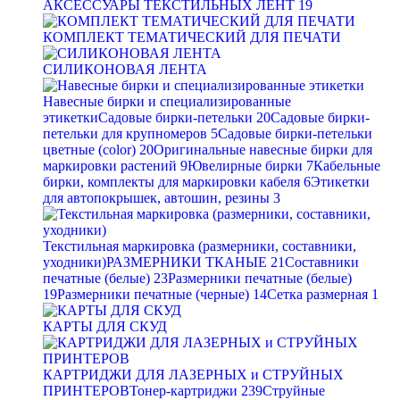
АКСЕССУАРЫ ТЕКСТИЛЬНЫХ ЛЕНТ
19
КОМПЛЕКТ ТЕМАТИЧЕСКИЙ ДЛЯ ПЕЧАТИ
СИЛИКОНОВАЯ ЛЕНТА
Навесные бирки и специализированные
этикетки
Садовые бирки-петельки
20
Садовые бирки-
петельки для крупномеров
5
Садовые бирки-петельки
цветные (color)
20
Оригинальные навесные бирки для
маркировки растений
9
Ювелирные бирки
7
Кабельные
бирки, комплекты для маркировки кабеля
6
Этикетки
для автопокрышек, автошин, резины
3
Текстильная маркировка (размерники, составники,
уходники)
РАЗМЕРНИКИ ТКАНЫЕ
21
Составники
печатные (белые)
23
Размерники печатные (белые)
19
Размерники печатные (черные)
14
Сетка размерная
1
КАРТЫ ДЛЯ СКУД
КАРТРИДЖИ ДЛЯ ЛАЗЕРНЫХ и СТРУЙНЫХ
ПРИНТЕРОВ
Тонер-картриджи
239
Струйные