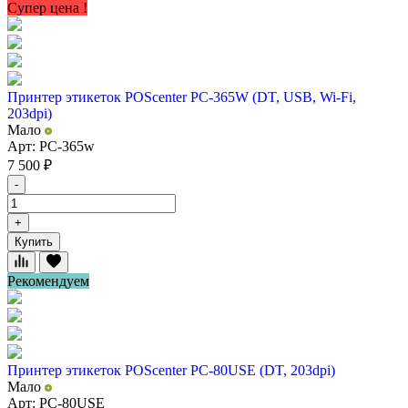
Супер цена !
Принтер этикеток POScenter PC-365W (DT, USB, Wi-Fi,
203dpi)
Мало
Арт: PC-365w
7 500
₽
-
+
Купить
Рекомендуем
Принтер этикеток POScenter PC-80USE (DT, 203dpi)
Мало
Арт: PC-80USE