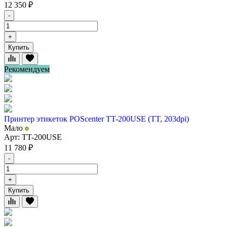
12 350
₽
-
+
Купить
Рекомендуем
Принтер этикеток POScenter TT-200USE (TT, 203dpi)
Мало
Арт: TT-200USE
11 780
₽
-
+
Купить