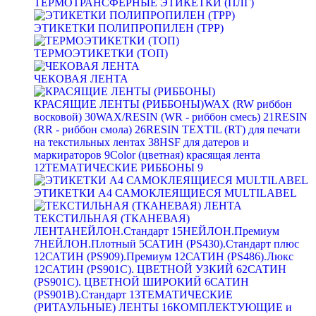
ТЕРМОТРАНСФЕРНЫЕ ЭТИКЕТКИ (ПЛГ)
ЭТИКЕТКИ ПОЛИПРОПИЛЕН (TPP)
ТЕРМОЭТИКЕТКИ (ТОП)
ЧЕКОВАЯ ЛЕНТА
КРАСЯЩИЕ ЛЕНТЫ (РИББОНЫ)
WAX (RW риббон
восковой)
30
WAX/RESIN (WR - риббон смесь)
21
RESIN
(RR - риббон смола)
26
RESIN TEXTIL (RT) для печати
на текстильных лентах
38
HSF для датеров и
маркираторов
9
Color (цветная) красящая лента
12
ТЕМАТИЧЕСКИЕ РИББОНЫ
9
ЭТИКЕТКИ А4 САМОКЛЕЯЩИЕСЯ MULTILABEL
ТЕКСТИЛЬНАЯ (ТКАНЕВАЯ)
ЛЕНТА
НЕЙЛОН.Стандарт
15
НЕЙЛОН.Премиум
7
НЕЙЛОН.Плотный
5
САТИН (PS430).Стандарт плюс
12
САТИН (PS909).Премиум
12
САТИН (PS486).Люкс
12
САТИН (PS901C). ЦВЕТНОЙ УЗКИЙ
62
САТИН
(PS901C). ЦВЕТНОЙ ШИРОКИЙ
6
САТИН
(PS901B).Стандарт
13
ТЕМАТИЧЕСКИЕ
(РИТАУЛЬНЫЕ) ЛЕНТЫ
16
КОМПЛЕКТУЮЩИЕ и