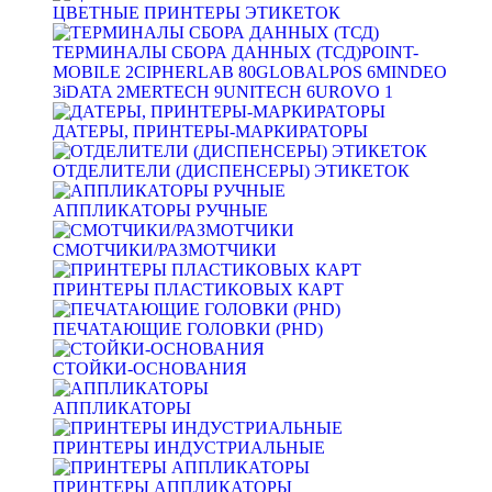
ЦВЕТНЫЕ ПРИНТЕРЫ ЭТИКЕТОК
ТЕРМИНАЛЫ СБОРА ДАННЫХ (ТСД)
POINT-
MOBILE
2
CIPHERLAB
80
GLOBALPOS
6
MINDEO
3
iDATA
2
MERTECH
9
UNITECH
6
UROVO
1
ДАТЕРЫ, ПРИНТЕРЫ-МАРКИРАТОРЫ
ОТДЕЛИТЕЛИ (ДИСПЕНСЕРЫ) ЭТИКЕТОК
АППЛИКАТОРЫ РУЧНЫЕ
СМОТЧИКИ/РАЗМОТЧИКИ
ПРИНТЕРЫ ПЛАСТИКОВЫХ КАРТ
ПЕЧАТАЮЩИЕ ГОЛОВКИ (PHD)
СТОЙКИ-ОСНОВАНИЯ
АППЛИКАТОРЫ
ПРИНТЕРЫ ИНДУСТРИАЛЬНЫЕ
ПРИНТЕРЫ АППЛИКАТОРЫ