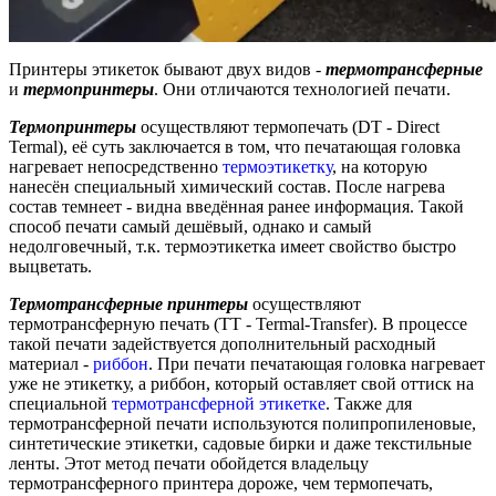
Принтеры этикеток бывают двух видов -
термотрансферные
и
термопринтеры
. Они отличаются технологией печати.
Термопринтеры
осуществляют термопечать (DT - Direct
Termal), её суть заключается в том, что печатающая головка
нагревает непосредственно
термоэтикетку
, на которую
нанесён специальный химический состав. После нагрева
состав темнеет - видна введённая ранее информация. Такой
способ печати самый дешёвый, однако и самый
недолговечный, т.к. термоэтикетка имеет свойство быстро
выцветать.
Термотрансферные принтеры
осуществляют
термотрансферную печать (TT - Termal-Transfer). В процессе
такой печати задействуется дополнительный расходный
материал -
риббон
. При печати печатающая головка нагревает
уже не этикетку, а риббон, который оставляет свой оттиск на
специальной
термотрансферной этикетке
. Также для
термотрансферной печати используются полипропиленовые,
синтетические этикетки, садовые бирки и даже текстильные
ленты. Этот метод печати обойдется владельцу
термотрансферного принтера дороже, чем термопечать,