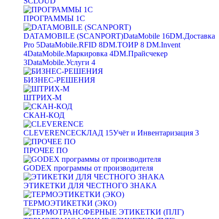
SCLOUD
ПРОГРАММЫ 1С
DATAMOBILE (SCANPORT)
DataMobile
16
DM.Доставка
Pro
5
DataMobile.RFID
8
DM.ТОИР
8
DM.Invent
4
DataMobile.Маркировка
4
DM.Прайсчекер
3
DataMobile.Услуги
4
БИЗНЕС-РЕШЕНИЯ
ШТРИХ-М
СКАН-КОД
CLEVERENCE
СКЛАД
15
Учёт и Инвентаризация
3
ПРОЧЕЕ ПО
GODEX программы от производителя
ЭТИКЕТКИ ДЛЯ ЧЕСТНОГО ЗНАКА
ТЕРМОЭТИКЕТКИ (ЭКО)