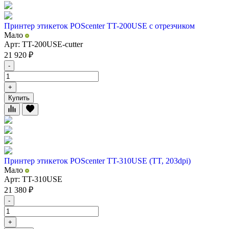
Принтер этикеток POScenter TT-200USE с отрезчиком
Мало
Арт: TT-200USE-cutter
21 920
₽
-
+
Купить
Принтер этикеток POScenter TT-310USE (TT, 203dpi)
Мало
Арт: TT-310USE
21 380
₽
-
+