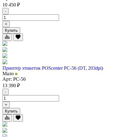
10 450
₽
-
+
Купить
Принтер этикеток POScenter PC-56 (DT, 203dpi)
Мало
Арт: PC-56
13 390
₽
-
+
Купить