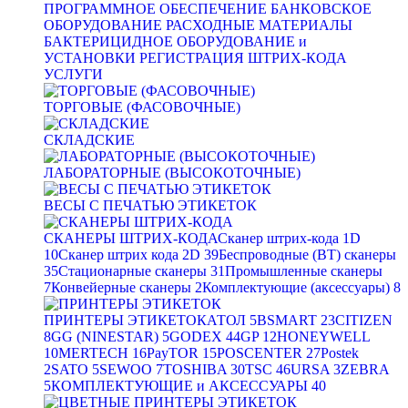
ПРОГРАММНОЕ ОБЕСПЕЧЕНИЕ
БАНКОВСКОЕ
ОБОРУДОВАНИЕ
РАСХОДНЫЕ МАТЕРИАЛЫ
БАКТЕРИЦИДНОЕ ОБОРУДОВАНИЕ и
УСТАНОВКИ
РЕГИСТРАЦИЯ ШТРИХ-КОДА
УСЛУГИ
ТОРГОВЫЕ (ФАСОВОЧНЫЕ)
СКЛАДСКИЕ
ЛАБОРАТОРНЫЕ (ВЫСОКОТОЧНЫЕ)
ВЕСЫ С ПЕЧАТЬЮ ЭТИКЕТОК
СКАНЕРЫ ШТРИХ-КОДА
Сканер штрих-кода 1D
10
Сканер штрих кода 2D
39
Беспроводные (BT) сканеры
35
Стационарные сканеры
31
Промышленные сканеры
7
Конвейерные сканеры
2
Комплектующие (аксессуары)
8
ПРИНТЕРЫ ЭТИКЕТОК
АТОЛ
5
BSMART
23
CITIZEN
8
GG (NINESTAR)
5
GODEX
44
GP
12
HONEYWELL
10
MERTECH
16
PayTOR
15
POSCENTER
27
Postek
2
SATO
5
SEWOO
7
TOSHIBA
30
TSC
46
URSA
3
ZEBRA
5
КОМПЛЕКТУЮЩИЕ и АКСЕССУАРЫ
40