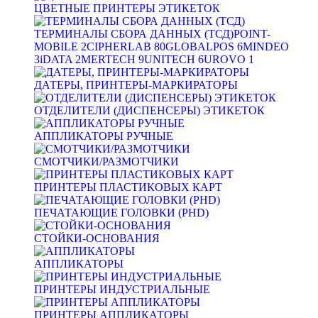
ЦВЕТНЫЕ ПРИНТЕРЫ ЭТИКЕТОК
ТЕРМИНАЛЫ СБОРА ДАННЫХ (ТСД)
POINT-
MOBILE
2
CIPHERLAB
80
GLOBALPOS
6
MINDEO
3
iDATA
2
MERTECH
9
UNITECH
6
UROVO
1
ДАТЕРЫ, ПРИНТЕРЫ-МАРКИРАТОРЫ
ОТДЕЛИТЕЛИ (ДИСПЕНСЕРЫ) ЭТИКЕТОК
АППЛИКАТОРЫ РУЧНЫЕ
СМОТЧИКИ/РАЗМОТЧИКИ
ПРИНТЕРЫ ПЛАСТИКОВЫХ КАРТ
ПЕЧАТАЮЩИЕ ГОЛОВКИ (PHD)
СТОЙКИ-ОСНОВАНИЯ
АППЛИКАТОРЫ
ПРИНТЕРЫ ИНДУСТРИАЛЬНЫЕ
ПРИНТЕРЫ АППЛИКАТОРЫ