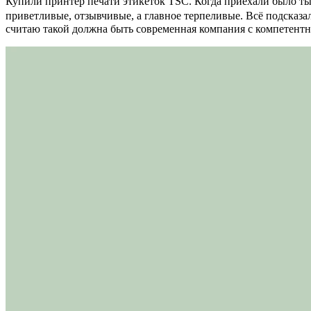
Купили принтер печати этикеток TSC. Когда приехали было тыс
приветливые, отзывчивые, а главное терпеливые. Всё подсказал
считаю такой должна быть современная компания с компетент