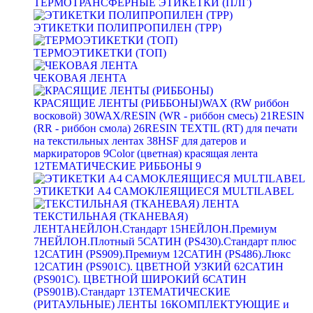
ТЕРМОТРАНСФЕРНЫЕ ЭТИКЕТКИ (ПЛГ)
ЭТИКЕТКИ ПОЛИПРОПИЛЕН (TPP)
ТЕРМОЭТИКЕТКИ (ТОП)
ЧЕКОВАЯ ЛЕНТА
КРАСЯЩИЕ ЛЕНТЫ (РИББОНЫ)
WAX (RW риббон
восковой)
30
WAX/RESIN (WR - риббон смесь)
21
RESIN
(RR - риббон смола)
26
RESIN TEXTIL (RT) для печати
на текстильных лентах
38
HSF для датеров и
маркираторов
9
Color (цветная) красящая лента
12
ТЕМАТИЧЕСКИЕ РИББОНЫ
9
ЭТИКЕТКИ А4 САМОКЛЕЯЩИЕСЯ MULTILABEL
ТЕКСТИЛЬНАЯ (ТКАНЕВАЯ)
ЛЕНТА
НЕЙЛОН.Стандарт
15
НЕЙЛОН.Премиум
7
НЕЙЛОН.Плотный
5
САТИН (PS430).Стандарт плюс
12
САТИН (PS909).Премиум
12
САТИН (PS486).Люкс
12
САТИН (PS901C). ЦВЕТНОЙ УЗКИЙ
62
САТИН
(PS901C). ЦВЕТНОЙ ШИРОКИЙ
6
САТИН
(PS901B).Стандарт
13
ТЕМАТИЧЕСКИЕ
(РИТАУЛЬНЫЕ) ЛЕНТЫ
16
КОМПЛЕКТУЮЩИЕ и