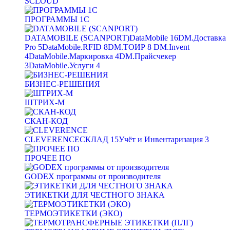
SCLOUD
ПРОГРАММЫ 1С
DATAMOBILE (SCANPORT)
DataMobile
16
DM.Доставка
Pro
5
DataMobile.RFID
8
DM.ТОИР
8
DM.Invent
4
DataMobile.Маркировка
4
DM.Прайсчекер
3
DataMobile.Услуги
4
БИЗНЕС-РЕШЕНИЯ
ШТРИХ-М
СКАН-КОД
CLEVERENCE
СКЛАД
15
Учёт и Инвентаризация
3
ПРОЧЕЕ ПО
GODEX программы от производителя
ЭТИКЕТКИ ДЛЯ ЧЕСТНОГО ЗНАКА
ТЕРМОЭТИКЕТКИ (ЭКО)