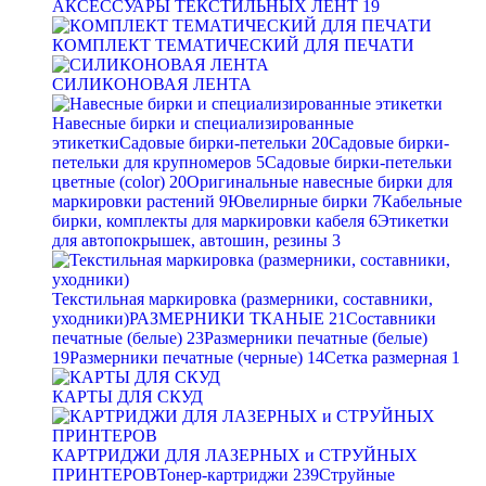
АКСЕССУАРЫ ТЕКСТИЛЬНЫХ ЛЕНТ
19
КОМПЛЕКТ ТЕМАТИЧЕСКИЙ ДЛЯ ПЕЧАТИ
СИЛИКОНОВАЯ ЛЕНТА
Навесные бирки и специализированные
этикетки
Садовые бирки-петельки
20
Садовые бирки-
петельки для крупномеров
5
Садовые бирки-петельки
цветные (color)
20
Оригинальные навесные бирки для
маркировки растений
9
Ювелирные бирки
7
Кабельные
бирки, комплекты для маркировки кабеля
6
Этикетки
для автопокрышек, автошин, резины
3
Текстильная маркировка (размерники, составники,
уходники)
РАЗМЕРНИКИ ТКАНЫЕ
21
Составники
печатные (белые)
23
Размерники печатные (белые)
19
Размерники печатные (черные)
14
Сетка размерная
1
КАРТЫ ДЛЯ СКУД
КАРТРИДЖИ ДЛЯ ЛАЗЕРНЫХ и СТРУЙНЫХ
ПРИНТЕРОВ
Тонер-картриджи
239
Струйные